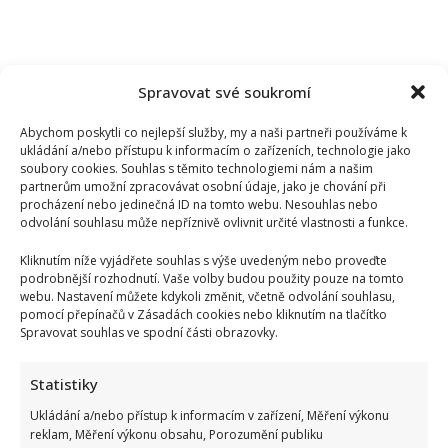
Spravovat své soukromí
Abychom poskytli co nejlepší služby, my a naši partneři používáme k
ukládání a/nebo přístupu k informacím o zařízeních, technologie jako
soubory cookies. Souhlas s těmito technologiemi nám a našim
partnerům umožní zpracovávat osobní údaje, jako je chování při
procházení nebo jedinečná ID na tomto webu. Nesouhlas nebo
odvolání souhlasu může nepříznivě ovlivnit určité vlastnosti a funkce.
Kliknutím níže vyjádřete souhlas s výše uvedeným nebo proveďte
podrobnější rozhodnutí. Vaše volby budou použity pouze na tomto
webu. Nastavení můžete kdykoli změnit, včetně odvolání souhlasu,
pomocí přepínačů v Zásadách cookies nebo kliknutím na tlačítko
Spravovat souhlas ve spodní části obrazovky.
Stačila jedna fotka z dovolené, aby se na Babiše snesla další
kritika: Lidé spekulují, kde se koupe
Statistiky
Ukládání a/nebo přístup k informacím v zařízení, Měření výkonu
reklam, Měření výkonu obsahu, Porozumění publiku