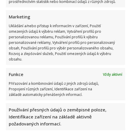
prostřednictvím statistik nebo kombinací údajů z různých zdrojů.
Marketing
Ukládání a/nebo přístup k informacím v zařízení, Použití
omezených údajů k výběru reklam, Vytváření profilů pro
Test znalostí staré češtiny: 10 výrazů z počátku 20. století
personalizovanou reklamu, Používání profilů k výběru
odhalí, kdo by se tehdy domluvil
personalizované reklamy, Vytváření profilů pro personalizovaný
obsah, Používání profilů pro výběr personalizovaného obsahu,
Rozvoj a zlepšování služeb, Použití omezených údajů k výběru
obsahu.
Funkce
Vždy aktivní
Přiřazování a kombinování údajů z jiných zdrojů údajů,
Propojení různých zařízení, Identifikace zařízení na
Dagmar Pecková pod palbou kritiky: Mračková Vildumetzová
základě automaticky přenášených informací.
jí vytkla natáčení se při řízení a ptá se, zda je to v pořádku
Používání přesných údajů o zeměpisné poloze,
Identifikace zařízení na základě aktivně
požadovaných informací.