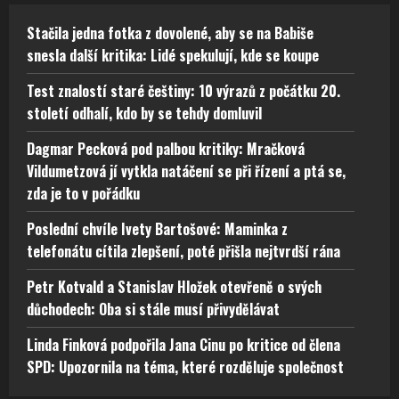
Stačila jedna fotka z dovolené, aby se na Babiše
snesla další kritika: Lidé spekulují, kde se koupe
Test znalostí staré češtiny: 10 výrazů z počátku 20.
století odhalí, kdo by se tehdy domluvil
Dagmar Pecková pod palbou kritiky: Mračková
Vildumetzová jí vytkla natáčení se při řízení a ptá se,
zda je to v pořádku
Poslední chvíle Ivety Bartošové: Maminka z
telefonátu cítila zlepšení, poté přišla nejtvrdší rána
Petr Kotvald a Stanislav Hložek otevřeně o svých
důchodech: Oba si stále musí přivydělávat
Linda Finková podpořila Jana Cinu po kritice od člena
SPD: Upozornila na téma, které rozděluje společnost