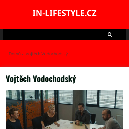
Skip
to
IN-LIFESTYLE.CZ
content
Domů
Vojtěch Vodochodský
Vojtěch Vodochodský