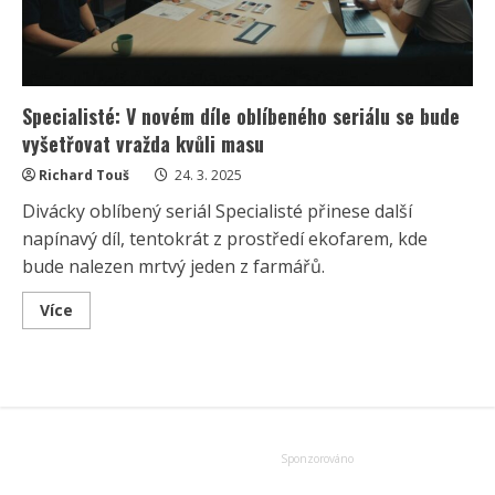
Specialisté: V novém díle oblíbeného seriálu se bude
vyšetřovat vražda kvůli masu
Richard Touš
24. 3. 2025
Divácky oblíbený seriál Specialisté přinese další
napínavý díl, tentokrát z prostředí ekofarem, kde
bude nalezen mrtvý jeden z farmářů.
Read
Více
more
about
Specialisté:
V
novém
díle
oblíbeného
seriálu
se
bude
vyšetřovat
vražda