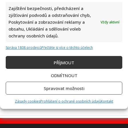
Zajištění bezpečnosti, předcházení a
zjišťování podvodů a odstraňování chyb,
Poskytování a zobrazování reklamy a
Vždy aktivní
Poslední chvíle Ivety Bartošové: Maminka z telefonátu
obsahu, Ukládání a sdělování voleb
cítila zlepšení, poté přišla nejtvrdší rána
ochrany osobních údajů.
Správa 1808 prodejců
Přečtěte si více o těchto účelech
PŘÍJMOUT
ODMÍTNOUT
Petr Kotvald a Stanislav Hložek otevřeně o svých
důchodech: Oba si stále musí přivydělávat
Spravovat možnosti
Zásady cookies
Prohlášení o ochraně osobních údajů
Kontakt