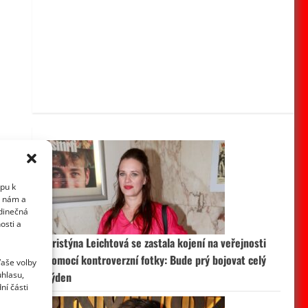
upu k
i nám a
edinečná
osti a
Kristýna Leichtová se zastala kojení na veřejnosti
pomocí kontroverzní fotky: Bude prý bojovat celý
Vaše volby
uhlasu,
týden
ní části