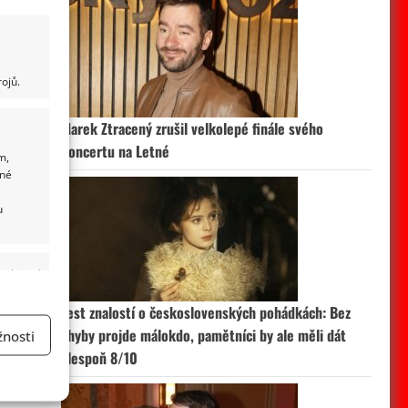
ojů.
Marek Ztracený zrušil velkolepé finále svého
koncertu na Letné
m,
ané
u
 aktivní
Test znalostí o československých pohádkách: Bez
chyby projde málokdo, pamětníci by ale měli dát
nosti
alespoň 8/10
a