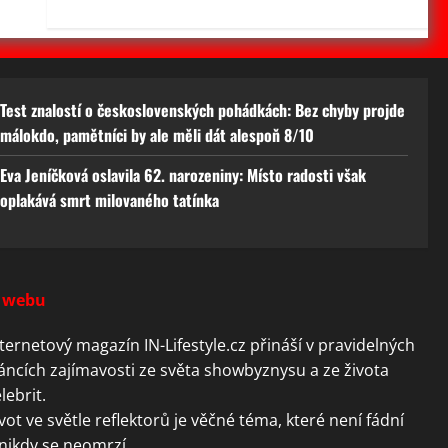
Test znalostí o československých pohádkách: Bez chyby projde
málokdo, pamětníci by ale měli dát alespoň 8/10
Eva Jeníčková oslavila 62. narozeniny: Místo radosti však
oplakává smrt milovaného tatínka
 webu
ternetový magazín IN-Lifestyle.cz přináší v pravidelných
áncích zajímavosti ze světa showbyznysu a ze života
lebrit.
vot ve světle reflektorů je věčné téma, které není fádní
nikdy se neomrzí.