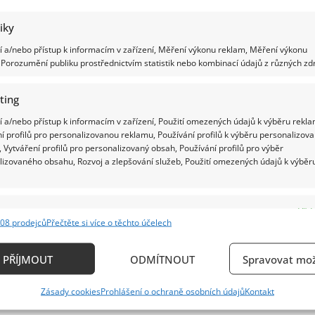
tiky
 a/nebo přístup k informacím v zařízení, Měření výkonu reklam, Měření výkonu
Porozumění publiku prostřednictvím statistik nebo kombinací údajů z různých zdr
ting
 a/nebo přístup k informacím v zařízení, Použití omezených údajů k výběru rekla
í profilů pro personalizovanou reklamu, Používání profilů k výběru personalizov
 Vytváření profilů pro personalizovaný obsah, Používání profilů pro výběr
lizovaného obsahu, Rozvoj a zlepšování služeb, Použití omezených údajů k výběr
e
Vždy
08 prodejců
Přečtěte si více o těchto účelech
ání a kombinování údajů z jiných zdrojů údajů, Propojení různých zařízení,
kace zařízení na základě automaticky přenášených informací.
PŘÍJMOUT
ODMÍTNOUT
Spravovat mož
ání přesných údajů o zeměpisné poloze, Identifikace zařízení n
Zásady cookies
Prohlášení o ochraně osobních údajů
Kontakt
ě aktivně požadovaných informací.