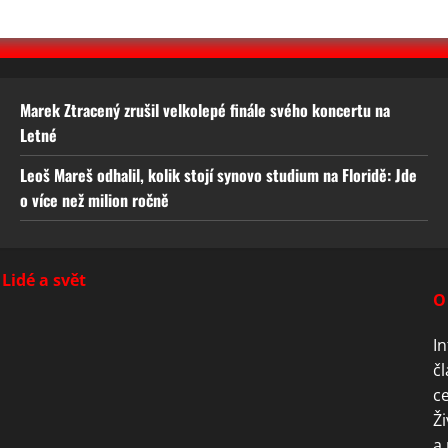
Marek Ztracený zrušil velkolepé finále svého koncertu na
Letné
Leoš Mareš odhalil, kolik stojí synovo studium na Floridě: Jde
o více než milion ročně
Lidé a svět
O
In
čl
ce
Ži
a 