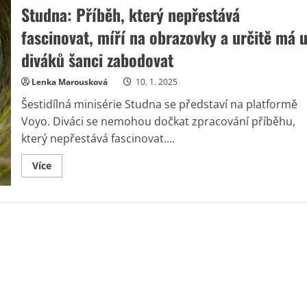
Studna: Příběh, který nepřestává
fascinovat, míří na obrazovky a určitě má 
diváků šanci zabodovat
Lenka Marousková
10. 1. 2025
Šestidílná minisérie Studna se představí na platformě
Voyo. Diváci se nemohou dočkat zpracování příběhu,
který nepřestává fascinovat....
Read
Více
more
about
Studna:
Příběh,
který
nepřestává
fascinovat,
míří
na
obrazovky
a
určitě
má
u