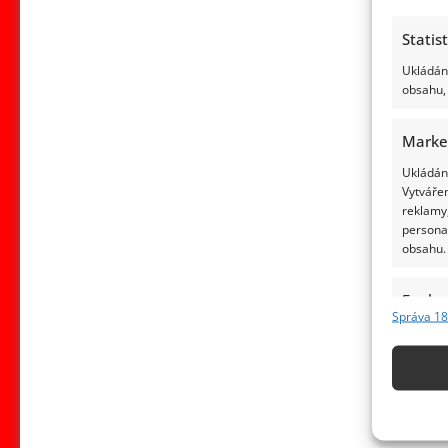
Statis
Ukládání
obsahu, 
Marke
Ukládání
Vytvářen
reklamy,
persona
obsahu.
Funkc
Správa 18
Přiřazov
Identifi
Použív
základ