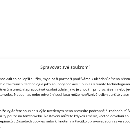
diváků
šanci
zabodovat
Spravovat své soukromí
oskytli co nejlepší služby, my a naši partneři používáme k ukládání a/nebo příst
m o zařízeních, technologie jako soubory cookies. Souhlas s těmito technologiem
tnerům umožní zpracovávat osobní údaje, jako je chování při procházení nebo j
to webu. Nesouhlas nebo odvolání souhlasu může nepříznivě ovlivnit určité vlastn
 níže vyjádřete souhlas s výše uvedeným nebo proveďte podrobnější rozhodnutí. 
žity pouze na tomto webu. Nastavení můžete kdykoli změnit, včetně odvolání so
epínačů v Zásadách cookies nebo kliknutím na tlačítko Spravovat souhlas ve spod
.