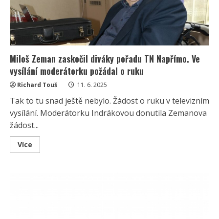
Miloš Zeman zaskočil diváky pořadu TN Napřímo. Ve
vysílání moderátorku požádal o ruku
Richard Touš
11. 6. 2025
Tak to tu snad ještě nebylo. Žádost o ruku v televizním
vysílání. Moderátorku Indrákovou donutila Zemanova
žádost...
Read
Více
more
about
Miloš
Zeman
zaskočil
diváky
pořadu
TN
Napřímo.
Ve