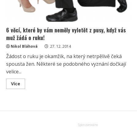
6 věcí, které by vám neměly vyletět z pusy, když vás
muž žádá o ruku!
Nikol Bláhová
27. 12. 2014
Žádost o ruku je okamžik, na který netrpělivě čeká
spousta žen. Některé se podobného vyznání dočkají
velice...
Read
Více
more
about
6
věcí,
které
by
vám
neměly
vyletět
z
pusy,
když