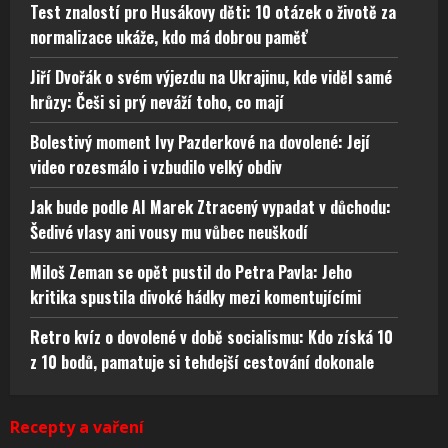
Test znalostí pro Husákovy děti: 10 otázek o životě za
normalizace ukáže, kdo má dobrou paměť
Jiří Dvořák o svém výjezdu na Ukrajinu, kde viděl samé
hrůzy: Češi si prý neváží toho, co mají
Bolestivý moment Ivy Pazderkové na dovolené: Její
video rozesmálo i vzbudilo velký obdiv
Jak bude podle AI Marek Ztracený vypadat v důchodu:
Šedivé vlasy ani vousy mu vůbec neuškodí
Miloš Zeman se opět pustil do Petra Pavla: Jeho
kritika spustila divoké hádky mezi komentujícími
Retro kvíz o dovolené v době socialismu: Kdo získá 10
z 10 bodů, pamatuje si tehdejší cestování dokonale
Recepty a vaření