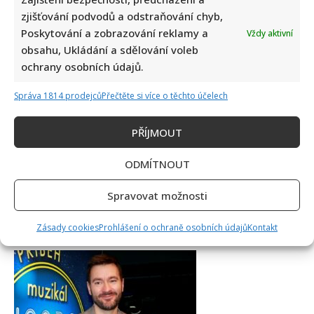
zjišťování podvodů a odstraňování chyb,
Poskytování a zobrazování reklamy a
Vždy aktivní
obsahu, Ukládání a sdělování voleb
ochrany osobních údajů.
Jiří Dvořák o svém výjezdu na Ukrajinu, kde viděl samé hrůzy:
Češi si prý neváží toho, co mají
Správa 1814 prodejců
Přečtěte si více o těchto účelech
PŘÍJMOUT
ODMÍTNOUT
Spravovat možnosti
Bolestivý moment Ivy Pazderkové na dovolené: Její video
Zásady cookies
Prohlášení o ochraně osobních údajů
Kontakt
rozesmálo i vzbudilo velký obdiv