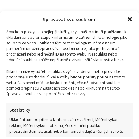
vás
muž
žádá
o
Spravovat své soukromí
ruku!
Abychom poskytli co nejlepší služby, my a naši partneři používáme k
ukládání a/nebo přístupu k informacím o zařízeních, technologie jako
soubory cookies. Souhlas s těmito technologiemi nám a našim
partnerům umožní zpracovávat osobní údaje, jako je chování při
procházení nebo jedinečná ID na tomto webu. Nesouhlas nebo
odvolání souhlasu může nepříznivě ovlivnit určité vlastnosti a funkce.
Kliknutím níže vyjádřete souhlas s výše uvedeným nebo proveďte
podrobnější rozhodnutí. Vaše volby budou použity pouze na tomto
webu. Nastavení můžete kdykoli změnit, včetně odvolání souhlasu,
pomocí přepínačů v Zásadách cookies nebo kliknutím na tlačítko
Spravovat souhlas ve spodní části obrazovky.
Statistiky
Ukládání a/nebo přístup k informacím v zařízení, Měření výkonu
reklam, Měření výkonu obsahu, Porozumění publiku
prostřednictvím statistik nebo kombinací údajů z různých zdrojů.