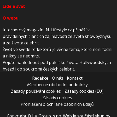
Lidé a svět
O webu
Internetový magazín IN-Lifestyle.cz přináší v
pravidelných článcích zajímavosti ze světa showbyznysu
a ze života celebrit.
Život ve světle reflektorů je věčné téma, které není fádní
a nikdy se neomrzí.
Pojďte nahlédnout pod pokličku života Hollywoodských
hvězd i do soukromí českých celebrit.
Redakce
O nás
Kontakt
Všeobecné obchodní podmínky
Zásady používání cookies
Zásady cookies (EU)
Zásady cookies
Prohlášení o ochraně osobních údajů
Copyright © JJV Group, s.r.o. Web je součástí skupiny