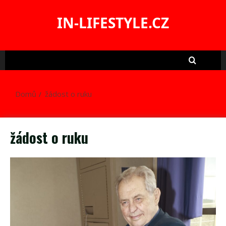
Skip
to
IN-LIFESTYLE.CZ
content
Domů
žádost o ruku
žádost o ruku