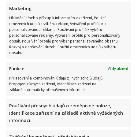
Marketing
Ukládání a/nebo přístup k informacím v zařízení, Použití
omezených údajů k výběru reklam, Vytváření profilů pro
personalizovanou reklamu, Používání profilů k výběru
personalizované reklamy, Vytváření profilů pro personalizovaný
obsah, Používání profilů pro výběr personalizovaného obsahu,
Rozvoj a zlepšování služeb, Použití omezených údajů k výběru
obsahu.
Funkce
Vždy aktivní
Přiřazování a kombinování údajů z jiných zdrojů údajů,
Propojení různých zařízení, Identifikace zařízení na
základě automaticky přenášených informací.
Test znalostí pro Husákovy děti: 10 otázek o životě za
Používání přesných údajů o zeměpisné poloze,
normalizace ukáže, kdo má dobrou paměť
Identifikace zařízení na základě aktivně vyžádaných
informací.
Zajištění bezpečnosti, předcházení a