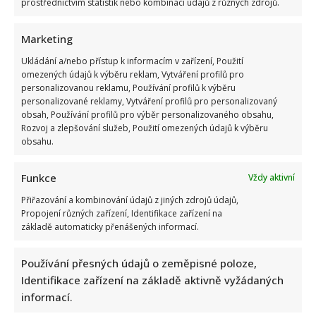
prostřednictvím statistik nebo kombinací údajů z různých zdrojů.
Marketing
Ukládání a/nebo přístup k informacím v zařízení, Použití
omezených údajů k výběru reklam, Vytváření profilů pro
Stačila jedna fotka z dovolené, aby se na Babiše snesla další
personalizovanou reklamu, Používání profilů k výběru
kritika: Lidé spekulují, kde se koupe
personalizované reklamy, Vytváření profilů pro personalizovaný
obsah, Používání profilů pro výběr personalizovaného obsahu,
Rozvoj a zlepšování služeb, Použití omezených údajů k výběru
obsahu.
Funkce
Vždy aktivní
Přiřazování a kombinování údajů z jiných zdrojů údajů,
Propojení různých zařízení, Identifikace zařízení na
Test znalostí staré češtiny: 10 výrazů z počátku 20. století
základě automaticky přenášených informací.
odhalí, kdo by se tehdy domluvil
Používání přesných údajů o zeměpisné poloze,
Identifikace zařízení na základě aktivně vyžádaných
informací.