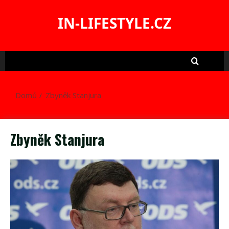
Skip
to
IN-LIFESTYLE.CZ
content
Domů
Zbyněk Stanjura
Zbyněk Stanjura