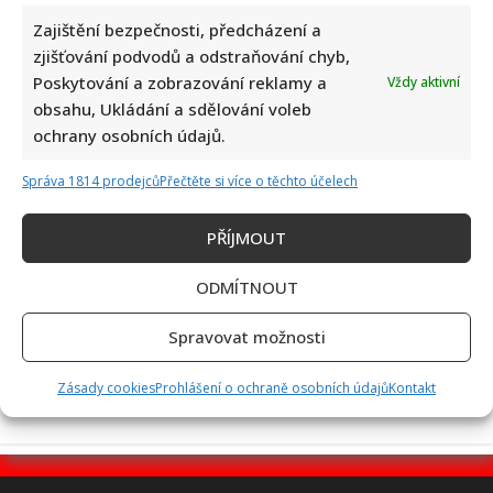
Zajištění bezpečnosti, předcházení a
zjišťování podvodů a odstraňování chyb,
Dagmar Pecková pod palbou kritiky: Mračková Vildumetzová
Poskytování a zobrazování reklamy a
Vždy aktivní
jí vytkla natáčení se při řízení a ptá se, zda je to v pořádku
obsahu, Ukládání a sdělování voleb
ochrany osobních údajů.
Správa 1814 prodejců
Přečtěte si více o těchto účelech
PŘÍJMOUT
ODMÍTNOUT
Poslední chvíle Ivety Bartošové: Maminka z telefonátu
Spravovat možnosti
cítila zlepšení, poté přišla nejtvrdší rána
Zásady cookies
Prohlášení o ochraně osobních údajů
Kontakt