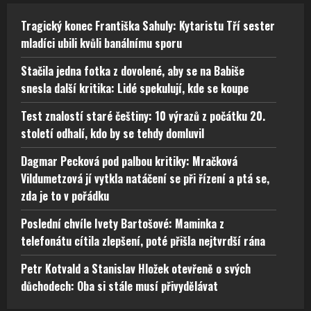
Tragický konec Františka Sahuly: Kytaristu Tří sester
mladíci ubili kvůli banálnímu sporu
Stačila jedna fotka z dovolené, aby se na Babiše
snesla další kritika: Lidé spekulují, kde se koupe
Test znalostí staré češtiny: 10 výrazů z počátku 20.
století odhalí, kdo by se tehdy domluvil
Dagmar Pecková pod palbou kritiky: Mračková
Vildumetzová jí vytkla natáčení se při řízení a ptá se,
zda je to v pořádku
Poslední chvíle Ivety Bartošové: Maminka z
telefonátu cítila zlepšení, poté přišla nejtvrdší rána
Petr Kotvald a Stanislav Hložek otevřeně o svých
důchodech: Oba si stále musí přivydělávat