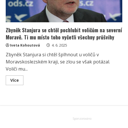
Zbyněk Stanjura se chtěl pochlubit voličům na severní
Moravě. Ti mu místo toho vyčetli všechny průšvihy
Iveta Kohoutová
4. 6. 2025
Zbyněk Stanjura si chtěl šplhnout u voličů v
Moravskoslezském kraji, se zlou se však potázal.
Voliči mu...
Read
Více
more
about
Zbyněk
Stanjura
se
chtěl
pochlubit
voličům
na
severní
Moravě.
Ti