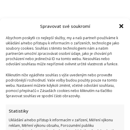
Spravovat své soukromí
Abychom poskytli co nejlepší služby, my a naši partneři používáme k
ukládání a/nebo přístupu k informacím o zařízeních, technologie jako
soubory cookies. Souhlas s těmito technologiemi nám a našim
partnerům umožní zpracovávat osobní údaje, jako je chování při
procházení nebo jedinečná ID na tomto webu. Nesouhlas nebo
odvolání souhlasu může nepříznivě ovlivnit určité vlastnosti a funkce.
Kliknutím níže vyjádřete souhlas s výše uvedeným nebo proveďte
podrobnější rozhodnutí. Vaše volby budou použity pouze na tomto
webu. Nastavení můžete kdykoli změnit, včetně odvolání souhlasu,
pomocí přepínačů v Zásadách cookies nebo kliknutím na tlačítko
Spravovat souhlas ve spodní části obrazovky.
Tragický konec Františka Sahuly: Kytaristu Tří sester
mladíci ubili kvůli banálnímu sporu
Statistiky
Ukládání a/nebo přístup k informacím v zařízení, Měření výkonu
reklam, Měření výkonu obsahu, Porozumění publiku