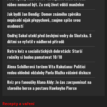
vůbec nemusel být. Za svůj život vděčí manželce
Jak bydlí Jan Bendig: Domov známého zpěváka
nepůsobí nijak přepychově, zaujme spíše svou
osobností
Ondřej Sokol utekl před českými vedry do Skotska. S
dětmi se vyfotil v nádherné přírodě
Retro kvíz o socialistických dobrotách: Starší
ročníky si budou pamatovat 10/10
Alena Schillerová terčem Víta Rakušana: Politici
vedou ohledně obžaloby Pavla Blažka vášnivé diskuze
Kvíz pro fanoušky Alana Aldy: Je čas zavzpomínat na
slavného herce a postavu Hawkeyho Pierce
Recepty a vaření