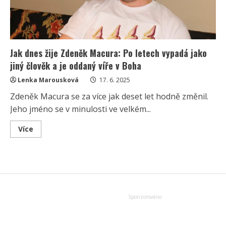
Jak dnes žije Zdeněk Macura: Po letech vypadá jako
jiný člověk a je oddaný víře v Boha
Lenka Marousková
17. 6. 2025
Zdeněk Macura se za více jak deset let hodně změnil.
Jeho jméno se v minulosti ve velkém...
Read
Více
more
about
Jak
dnes
žije
Zdeněk
Macura:
Po
letech
vypadá
jako
jiný
člověk