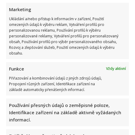
Marketing
Ukládání a/nebo přístup k informacím v zařízení, Použití
Jak bydlí Jan Bendig: Domov známého zpěváka nepůsobí
omezených údajů k výběru reklam, Vytváření profilů pro
nijak přepychově, zaujme spíše svou osobností
personalizovanou reklamu, Používání profilů k výběru
personalizované reklamy, Vytváření profilů pro personalizovaný
obsah, Používání profilů pro výběr personalizovaného obsahu,
Rozvoj a zlepšování služeb, Použití omezených údajů k výběru
obsahu.
Funkce
Vždy aktivní
Přiřazování a kombinování údajů z jiných zdrojů údajů,
Ondřej Sokol utekl před českými vedry do Skotska. S dětmi
Propojení různých zařízení, Identifikace zařízení na
základě automaticky přenášených informací.
se vyfotil v nádherné přírodě
Používání přesných údajů o zeměpisné poloze,
Identifikace zařízení na základě aktivně vyžádaných
informací.