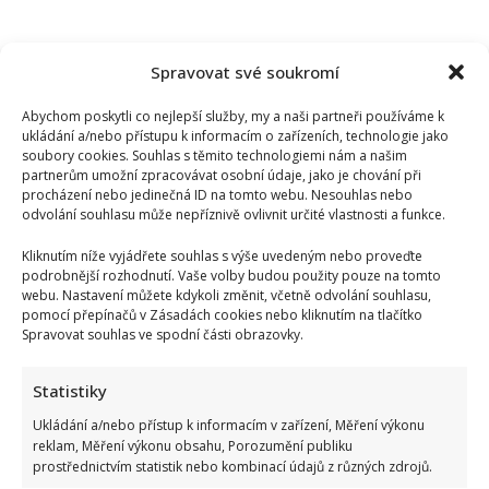
Spravovat své soukromí
Abychom poskytli co nejlepší služby, my a naši partneři používáme k
ukládání a/nebo přístupu k informacím o zařízeních, technologie jako
soubory cookies. Souhlas s těmito technologiemi nám a našim
partnerům umožní zpracovávat osobní údaje, jako je chování při
procházení nebo jedinečná ID na tomto webu. Nesouhlas nebo
odvolání souhlasu může nepříznivě ovlivnit určité vlastnosti a funkce.
Kliknutím níže vyjádřete souhlas s výše uvedeným nebo proveďte
podrobnější rozhodnutí. Vaše volby budou použity pouze na tomto
webu. Nastavení můžete kdykoli změnit, včetně odvolání souhlasu,
pomocí přepínačů v Zásadách cookies nebo kliknutím na tlačítko
Spravovat souhlas ve spodní části obrazovky.
Petr Rychlý slaví 61 let: Už nějakou dobu tu však vůbec
nemusel být. Za svůj život vděčí manželce
Statistiky
Ukládání a/nebo přístup k informacím v zařízení, Měření výkonu
reklam, Měření výkonu obsahu, Porozumění publiku
prostřednictvím statistik nebo kombinací údajů z různých zdrojů.