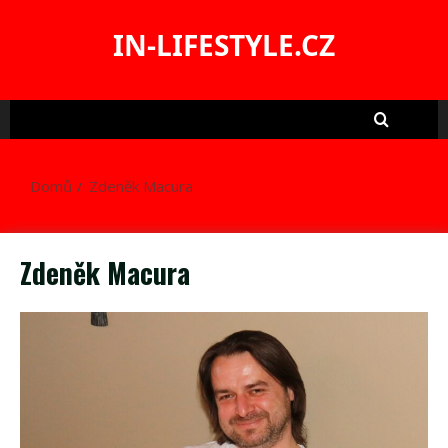
Skip
to
IN-LIFESTYLE.CZ
content
Domů
Zdeněk Macura
Zdeněk Macura