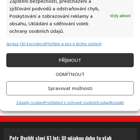
Zajištění bezpečnosti, předcházení a
zjišťování podvodů a odstraňování chyb,
Retro kvíz o socialistických dobrotách: Starší ročníky si
Poskytování a zobrazování reklamy a
Vždy aktivní
budou pamatovat 10/10
obsahu, Ukládání a sdělování voleb
ochrany osobních údajů.
Správa 1814 prodejců
Přečtěte si více o těchto účelech
PŘÍJMOUT
ODMÍTNOUT
Alena Schillerová terčem Víta Rakušana: Politici vedou
ohledně obžaloby Pavla Blažka vášnivé diskuze
Spravovat možnosti
Zásady cookies
Prohlášení o ochraně osobních údajů
Kontakt
Petr Rychlý slaví 61 let: Už nějakou dobu tu však