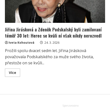
Jiřina Jirásková a Zdeněk Podskalský byli zamilovaní
téměř 30 let: Herec se kvůli ní však nikdy nerozvedl
Iveta Kohoutová
24. 3. 2026
Prožili spolu dvacet sedm let. Jiřina Jirásková
považovala Podskalského za muže svého života,
přestože on se kvůli...
Read
Více
more
about
Jiřina
Jirásková
a
Zdeněk
Podskalský
byli
zamilovaní
téměř