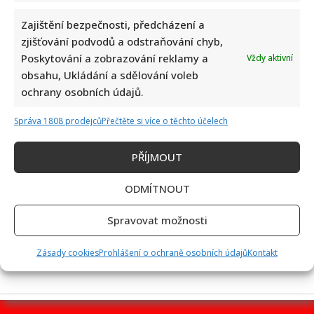
Zajištění bezpečnosti, předcházení a
zjišťování podvodů a odstraňování chyb,
Poskytování a zobrazování reklamy a
Vždy aktivní
Leoš Mareš odhalil, kolik stojí synovo studium na Floridě:
obsahu, Ukládání a sdělování voleb
Jde o více než milion ročně
ochrany osobních údajů.
Správa 1808 prodejců
Přečtěte si více o těchto účelech
PŘÍJMOUT
ODMÍTNOUT
Eva Jeníčková oslavila 62. narozeniny: Místo radosti však
Spravovat možnosti
oplakává smrt milovaného tatínka
Zásady cookies
Prohlášení o ochraně osobních údajů
Kontakt