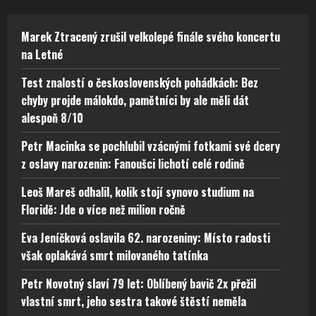
Marek Ztracený zrušil velkolepé finále svého koncertu
na Letné
Test znalostí o československých pohádkách: Bez
chyby projde málokdo, pamětníci by ale měli dát
alespoň 8/10
Petr Macinka se pochlubil vzácnými fotkami své dcery
z oslavy narozenin: Fanoušci lichotí celé rodině
Leoš Mareš odhalil, kolik stojí synovo studium na
Floridě: Jde o více než milion ročně
Eva Jeníčková oslavila 62. narozeniny: Místo radosti
však oplakává smrt milovaného tatínka
Petr Novotný slaví 79 let: Oblíbený bavič 2x přežil
vlastní smrt, jeho sestra takové štěstí neměla