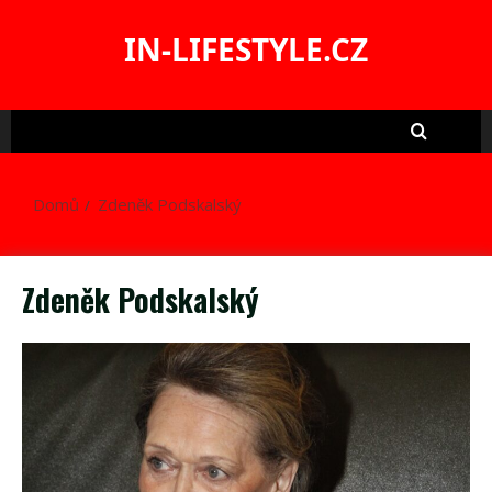
Skip
to
IN-LIFESTYLE.CZ
content
Domů
Zdeněk Podskalský
Zdeněk Podskalský