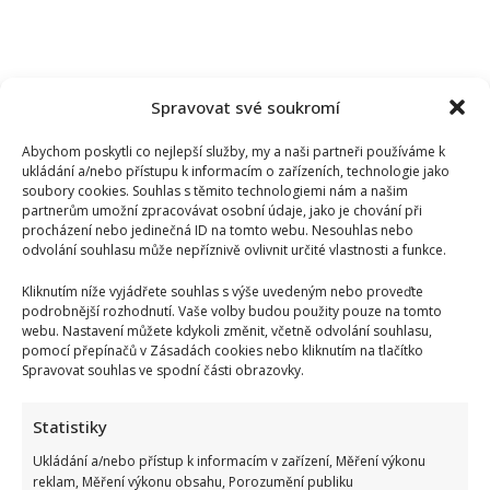
Spravovat své soukromí
Abychom poskytli co nejlepší služby, my a naši partneři používáme k
ukládání a/nebo přístupu k informacím o zařízeních, technologie jako
soubory cookies. Souhlas s těmito technologiemi nám a našim
partnerům umožní zpracovávat osobní údaje, jako je chování při
procházení nebo jedinečná ID na tomto webu. Nesouhlas nebo
odvolání souhlasu může nepříznivě ovlivnit určité vlastnosti a funkce.
Kliknutím níže vyjádřete souhlas s výše uvedeným nebo proveďte
podrobnější rozhodnutí. Vaše volby budou použity pouze na tomto
webu. Nastavení můžete kdykoli změnit, včetně odvolání souhlasu,
pomocí přepínačů v Zásadách cookies nebo kliknutím na tlačítko
Spravovat souhlas ve spodní části obrazovky.
Marek Ztracený zrušil velkolepé finále svého koncertu na
Statistiky
Letné
Ukládání a/nebo přístup k informacím v zařízení, Měření výkonu
reklam, Měření výkonu obsahu, Porozumění publiku