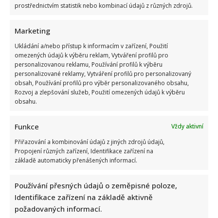
prostřednictvím statistik nebo kombinací údajů z různých zdrojů.
Marketing
Ukládání a/nebo přístup k informacím v zařízení, Použití
omezených údajů k výběru reklam, Vytváření profilů pro
Test znalostí o československých pohádkách: Bez chyby
personalizovanou reklamu, Používání profilů k výběru
projde málokdo, pamětníci by ale měli dát alespoň 8/10
personalizované reklamy, Vytváření profilů pro personalizovaný
obsah, Používání profilů pro výběr personalizovaného obsahu,
Rozvoj a zlepšování služeb, Použití omezených údajů k výběru
obsahu.
Funkce
Vždy aktivní
Přiřazování a kombinování údajů z jiných zdrojů údajů,
Propojení různých zařízení, Identifikace zařízení na
základě automaticky přenášených informací.
Petr Macinka se pochlubil vzácnými fotkami své dcery z
oslavy narozenin: Fanoušci lichotí celé rodině
Používání přesných údajů o zeměpisné poloze,
Identifikace zařízení na základě aktivně
požadovaných informací.