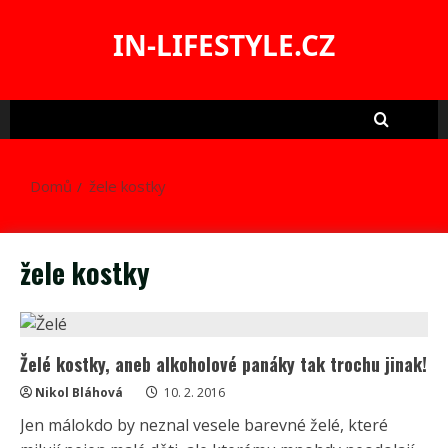
Skip
to
IN-LIFESTYLE.CZ
content
Domů
žele kostky
žele kostky
Želé kostky, aneb alkoholové panáky tak trochu jinak!
Nikol Bláhová
10. 2. 2016
Jen málokdo by neznal vesele barevné želé, které