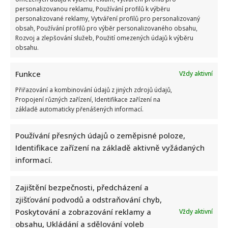
personalizovanou reklamu, Používání profilů k výběru
personalizované reklamy, Vytváření profilů pro personalizovaný
obsah, Používání profilů pro výběr personalizovaného obsahu,
Rozvoj a zlepšování služeb, Použití omezených údajů k výběru
obsahu.
Test znalostí staré češtiny: 10 výrazů z počátku 20. století
odhalí, kdo by se tehdy domluvil
Funkce
Vždy aktivní
Přiřazování a kombinování údajů z jiných zdrojů údajů,
Propojení různých zařízení, Identifikace zařízení na
základě automaticky přenášených informací.
Používání přesných údajů o zeměpisné poloze,
Identifikace zařízení na základě aktivně vyžádaných
Dagmar Pecková pod palbou kritiky: Mračková Vildumetzová
informací.
jí vytkla natáčení se při řízení a ptá se, zda je to v pořádku
Zajištění bezpečnosti, předcházení a
zjišťování podvodů a odstraňování chyb,
Poskytování a zobrazování reklamy a
Vždy aktivní
obsahu, Ukládání a sdělování voleb