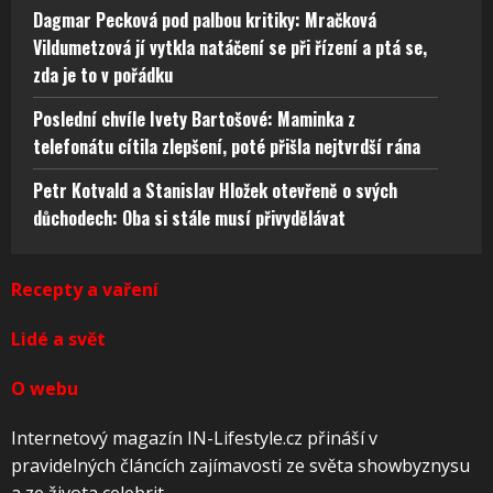
Dagmar Pecková pod palbou kritiky: Mračková
Vildumetzová jí vytkla natáčení se při řízení a ptá se,
zda je to v pořádku
Poslední chvíle Ivety Bartošové: Maminka z
telefonátu cítila zlepšení, poté přišla nejtvrdší rána
Petr Kotvald a Stanislav Hložek otevřeně o svých
důchodech: Oba si stále musí přivydělávat
Recepty a vaření
Lidé a svět
O webu
Internetový magazín IN-Lifestyle.cz přináší v
pravidelných článcích zajímavosti ze světa showbyznysu