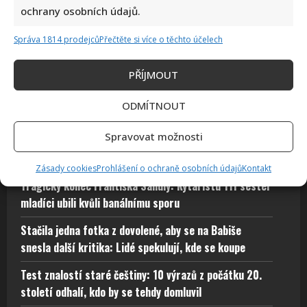
ochrany osobních údajů.
Správa 1814 prodejců
Přečtěte si více o těchto účelech
Poslední chvíle Ivety Bartošové: Maminka z telefonátu
cítila zlepšení, poté přišla nejtvrdší rána
PŘÍJMOUT
ODMÍTNOUT
Spravovat možnosti
Zásady cookies
Prohlášení o ochraně osobních údajů
Kontakt
Tragický konec Františka Sahuly: Kytaristu Tří sester
mladíci ubili kvůli banálnímu sporu
Stačila jedna fotka z dovolené, aby se na Babiše
snesla další kritika: Lidé spekulují, kde se koupe
Test znalostí staré češtiny: 10 výrazů z počátku 20.
století odhalí, kdo by se tehdy domluvil