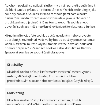
Abychom poskytli co nejlepší služby, my a naši partneři používáme k
ukládání a/nebo přístupu k informacím o zařízeních, technologie jako
soubory cookies. Souhlas s těmito technologiemi nám a našim
partnerům umožní zpracovávat osobní údaje, jako je chování při
procházení nebo jedinečná ID na tomto webu. Nesouhlas nebo
odvolání souhlasu může nepříznivě ovlivnit určité vlastnosti a funkce.
Tragický konec Františka Sahuly: Kytaristu Tří sester
Kliknutím níže vyjádřete souhlas s výše uvedeným nebo proveďte
mladíci ubili kvůli banálnímu sporu
podrobnější rozhodnutí. Vaše volby budou použity pouze na tomto
webu. Nastavení můžete kdykoli změnit, včetně odvolání souhlasu,
pomocí přepínačů v Zásadách cookies nebo kliknutím na tlačítko
Spravovat souhlas ve spodní části obrazovky.
Statistiky
Ukládání a/nebo přístup k informacím v zařízení, Měření výkonu
reklam, Měření výkonu obsahu, Porozumění publiku
Stačila jedna fotka z dovolené, aby se na Babiše snesla další
prostřednictvím statistik nebo kombinací údajů z různých zdrojů.
kritika: Lidé spekulují, kde se koupe
Marketing
Ukládání a/nebo přístup k informacím v zařízení, Použití
omezených údajů k výběru reklam, Vytváření profilů pro