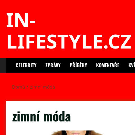
Skip
IN-
to
content
LIFESTYLE.CZ
CELEBRITY
ZPRÁVY
PŘÍBĚHY
KOMENTÁŘE
KV
Domů
zimní móda
zimní móda