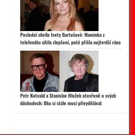
 aktivní
Poslední chvíle Ivety Bartošové: Maminka z
telefonátu cítila zlepšení, poté přišla nejtvrdší rána
Petr Kotvald a Stanislav Hložek otevřeně o svých
důchodech: Oba si stále musí přivydělávat