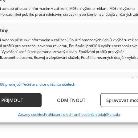
 a/nebo přístup k informacím v zařízení, Měření výkonu reklam, Měření výkonu
Porozumění publiku prostřednictvím statistik nebo kombinací údajů z různých zdr
ting
 a/nebo přístup k informacím v zařízení, Použití omezených údajů k výběru rekla
í profilů pro personalizovanou reklamu, Používání profilů k výběru personalizov
 Vytváření profilů pro personalizovaný obsah, Používání profilů pro výběr
lizovaného obsahu, Rozvoj a zlepšování služeb, Použití omezených údajů k výběr
e
Vždy
08 prodejců
Přečtěte si více o těchto účelech
ání a kombinování údajů z jiných zdrojů údajů, Propojení různých zařízení,
kace zařízení na základě automaticky přenášených informací.
PŘÍJMOUT
ODMÍTNOUT
Spravovat mož
ání přesných údajů o zeměpisné poloze, Identifikace zařízení n
Zásady cookies
Prohlášení o ochraně osobních údajů
Kontakt
ě aktivně požadovaných informací.
ění bezpečnosti, předcházení a zjišťování podvodů a