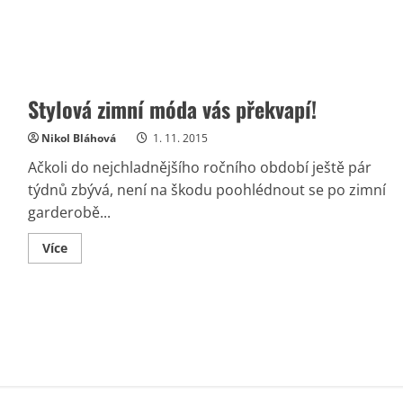
Stylová zimní móda vás překvapí!
Nikol Bláhová
1. 11. 2015
Ačkoli do nejchladnějšího ročního období ještě pár
týdnů zbývá, není na škodu poohlédnout se po zimní
garderobě...
Read
Více
more
about
Stylová
zimní
móda
vás
překvapí!