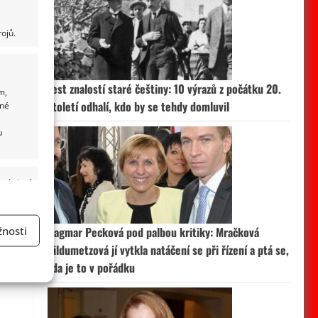
ojů.
Test znalostí staré češtiny: 10 výrazů z počátku 20.
m,
století odhalí, kdo by se tehdy domluvil
ané
u
 aktivní
nosti
Dagmar Pecková pod palbou kritiky: Mračková
Vildumetzová jí vytkla natáčení se při řízení a ptá se,
a
zda je to v pořádku