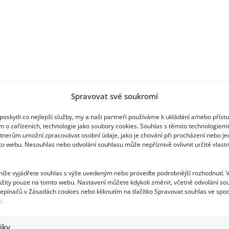
Spravovat své soukromí
oskytli co nejlepší služby, my a naši partneři používáme k ukládání a/nebo příst
m o zařízeních, technologie jako soubory cookies. Souhlas s těmito technologiem
tnerům umožní zpracovávat osobní údaje, jako je chování při procházení nebo j
to webu. Nesouhlas nebo odvolání souhlasu může nepříznivě ovlivnit určité vlastn
 níže vyjádřete souhlas s výše uvedeným nebo proveďte podrobnější rozhodnutí. 
žity pouze na tomto webu. Nastavení můžete kdykoli změnit, včetně odvolání so
epínačů v Zásadách cookies nebo kliknutím na tlačítko Spravovat souhlas ve spod
.
tiky