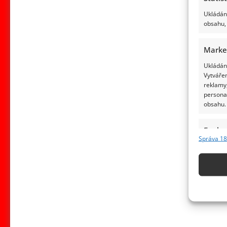
Ukládání
obsahu, 
Marke
Ukládání
Vytvářen
reklamy,
persona
obsahu.
Funkc
Správa 18
Přiřazov
Identifi
Použív
základ
Zajišt