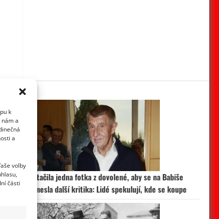
upu k
i nám a
edinečná
osti a
Vaše volby
uhlasu,
Stačila jedna fotka z dovolené, aby se na Babiše
ní části
snesla další kritika: Lidé spekulují, kde se koupe