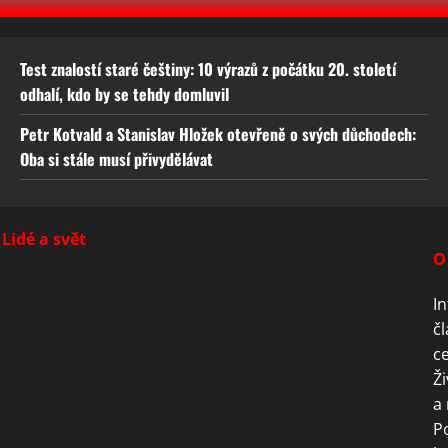
Test znalostí staré češtiny: 10 výrazů z počátku 20. století
odhalí, kdo by se tehdy domluvil
Petr Kotvald a Stanislav Hložek otevřeně o svých důchodech:
Oba si stále musí přivydělávat
Lidé a svět
O
In
čl
ce
Ži
a 
P