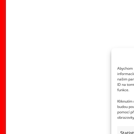
Abychom p
informací
našim par
ID na tom
funkce.
Kliknutím
budou pou
pomocí př
obrazovky
Statis