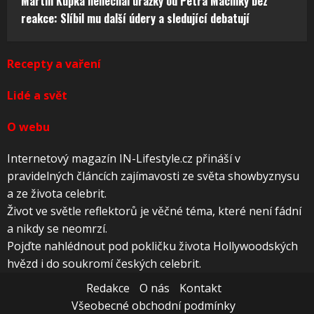
Martin Kupka nenechal urážky od Petra Macinky bez
reakce: Slíbil mu další údery a sledující debatují
Recepty a vaření
Lidé a svět
O webu
Internetový magazín IN-Lifestyle.cz přináší v
pravidelných článcích zajímavosti ze světa showbyznysu
a ze života celebrit.
Život ve světle reflektorů je věčné téma, které není fádní
a nikdy se neomrzí.
Pojďte nahlédnout pod pokličku života Hollywoodských
hvězd i do soukromí českých celebrit.
Redakce
O nás
Kontakt
Všeobecné obchodní podmínky