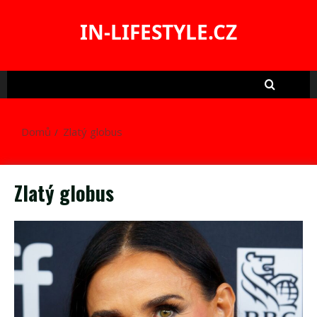
Skip
to
IN-LIFESTYLE.CZ
content
Domů
Zlatý globus
Zlatý globus