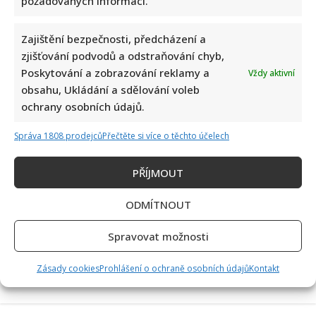
požadovaných informací.
Zajištění bezpečnosti, předcházení a
zjišťování podvodů a odstraňování chyb,
Poskytování a zobrazování reklamy a
Vždy aktivní
obsahu, Ukládání a sdělování voleb
ochrany osobních údajů.
Eva Holubová rozjela s dcerou nový podcast: „Radši budu
zastydlá puberťačka než zaprděná důchodkyně“
Správa 1808 prodejců
Přečtěte si více o těchto účelech
PŘÍJMOUT
ODMÍTNOUT
Spravovat možnosti
50 let od nehody Nikiho Laudy: Z hořícího Ferrari do dalšího
Zásady cookies
Prohlášení o ochraně osobních údajů
Kontakt
závodu za pouhých 42 dní