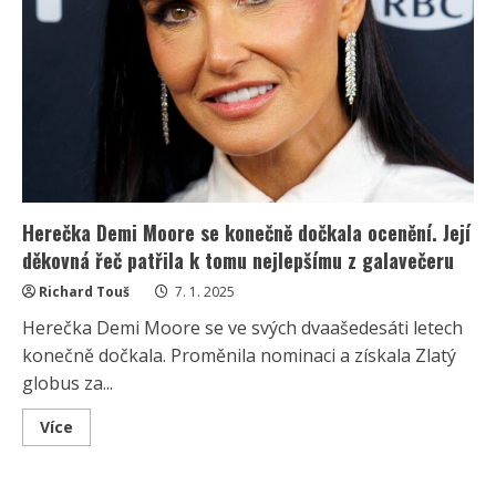
Herečka Demi Moore se konečně dočkala ocenění. Její
děkovná řeč patřila k tomu nejlepšímu z galavečeru
Richard Touš
7. 1. 2025
Herečka Demi Moore se ve svých dvaašedesáti letech
konečně dočkala. Proměnila nominaci a získala Zlatý
globus za...
Read
Více
more
about
Herečka
Demi