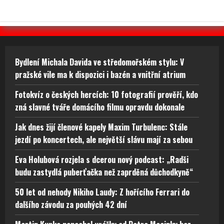
Bydlení Michala Davida ve středomořském stylu: V
pražské vile ma k dispozici i bazén a vnitřní atrium
Fotokvíz o českých hercích: 10 fotografií prověří, kdo
zná slavné tváře domácího filmu opravdu dokonale
Jak dnes žijí členové kapely Maxim Turbulenc: Stále
jezdí po koncertech, ale největší slávu mají za sebou
Eva Holubová rozjela s dcerou nový podcast: „Radši
budu zastydlá puberťačka než zaprděná důchodkyně“
50 let od nehody Nikiho Laudy: Z hořícího Ferrari do
dalšího závodu za pouhých 42 dní