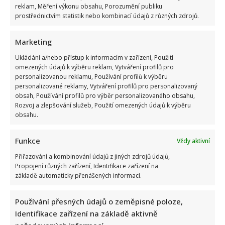
Bydlení Michala Davida ve středomořském stylu: V pražské
reklam, Měření výkonu obsahu, Porozumění publiku
vile ma k dispozici i bazén a vnitřní atrium
prostřednictvím statistik nebo kombinací údajů z různých zdrojů.
Marketing
Ukládání a/nebo přístup k informacím v zařízení, Použití
omezených údajů k výběru reklam, Vytváření profilů pro
personalizovanou reklamu, Používání profilů k výběru
personalizované reklamy, Vytváření profilů pro personalizovaný
obsah, Používání profilů pro výběr personalizovaného obsahu,
Fotokvíz o českých hercích: 10 fotografií prověří, kdo zná
Rozvoj a zlepšování služeb, Použití omezených údajů k výběru
slavné tváře domácího filmu opravdu dokonale
obsahu.
Funkce
Vždy aktivní
Přiřazování a kombinování údajů z jiných zdrojů údajů,
Propojení různých zařízení, Identifikace zařízení na
základě automaticky přenášených informací.
Používání přesných údajů o zeměpisné poloze,
Jak dnes žijí členové kapely Maxim Turbulenc: Stále jezdí po
Identifikace zařízení na základě aktivně
koncertech, ale největší slávu mají za sebou