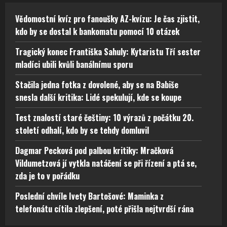
Vědomostní kvíz pro fanoušky AZ-kvízu: Je čas zjistit,
kdo by se dostal k bankomatu pomocí 10 otázek
Tragický konec Františka Sahuly: Kytaristu Tří sester
mladíci ubili kvůli banálnímu sporu
Stačila jedna fotka z dovolené, aby se na Babiše
snesla další kritika: Lidé spekulují, kde se koupe
Test znalostí staré češtiny: 10 výrazů z počátku 20.
století odhalí, kdo by se tehdy domluvil
Dagmar Pecková pod palbou kritiky: Mračková
Vildumetzová jí vytkla natáčení se při řízení a ptá se,
zda je to v pořádku
Poslední chvíle Ivety Bartošové: Maminka z
telefonátu cítila zlepšení, poté přišla nejtvrdší rána