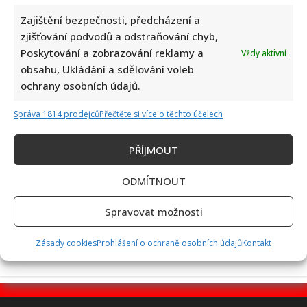
Zajištění bezpečnosti, předcházení a
zjišťování podvodů a odstraňování chyb,
Poskytování a zobrazování reklamy a
Vždy aktivní
Test znalostí staré češtiny: 10 výrazů z počátku 20. století
obsahu, Ukládání a sdělování voleb
odhalí, kdo by se tehdy domluvil
ochrany osobních údajů.
Správa 1814 prodejců
Přečtěte si více o těchto účelech
PŘÍJMOUT
ODMÍTNOUT
Dagmar Pecková pod palbou kritiky: Mračková Vildumetzová
jí vytkla natáčení se při řízení a ptá se, zda je to v pořádku
Spravovat možnosti
Zásady cookies
Prohlášení o ochraně osobních údajů
Kontakt