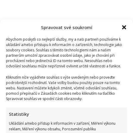
Spravovat své soukromí
Abychom poskytli co nejlepší služby, my a naši partneři používáme k
ukládání a/nebo přístupu k informacím o zařízeních, technologie jako
soubory cookies. Souhlas s těmito technologiemi nám a našim
partnerům umožní zpracovávat osobní údaje, jako je chování při
procházení nebo jedinečná ID na tomto webu. Nesouhlas nebo
odvolání souhlasu může nepříznivě ovlivnit určité vlastnosti a funkce.
Kliknutím níže vyjádřete souhlas s výše uvedeným nebo proveďte
podrobnější rozhodnutí. Vaše volby budou použity pouze na tomto
webu. Nastavení můžete kdykoli změnit, včetně odvolání souhlasu,
pomocí přepínačů v Zásadách cookies nebo kliknutím na tlačítko
Spravovat souhlas ve spodní části obrazovky.
Vědomostní kvíz pro fanoušky AZ-kvízu: Je čas zjistit, kdo
by se dostal k bankomatu pomocí 10 otázek
Statistiky
Ukládání a/nebo přístup k informacím v zařízení, Měření výkonu
reklam, Měření výkonu obsahu, Porozumění publiku