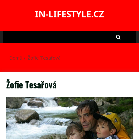
Skip
to
IN-LIFESTYLE.CZ
content
Domů
Žofie Tesařová
Žofie Tesařová