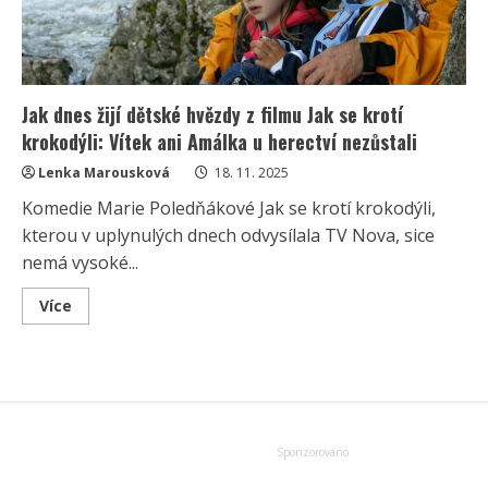
Jak dnes žijí dětské hvězdy z filmu Jak se krotí
krokodýli: Vítek ani Amálka u herectví nezůstali
Lenka Marousková
18. 11. 2025
Komedie Marie Poledňákové Jak se krotí krokodýli,
kterou v uplynulých dnech odvysílala TV Nova, sice
nemá vysoké...
Read
Více
more
about
Jak
dnes
žijí
dětské
hvězdy
z
filmu
Jak
se
krotí