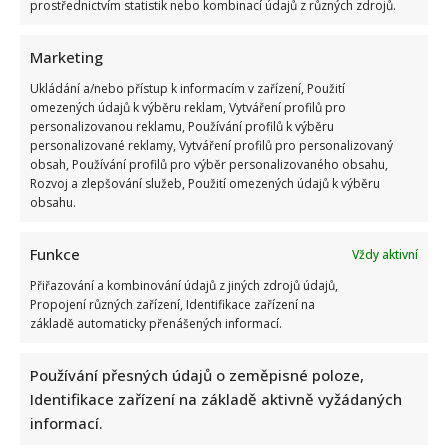
prostřednictvím statistik nebo kombinací údajů z různých zdrojů.
Marketing
Ukládání a/nebo přístup k informacím v zařízení, Použití
Tragický konec Františka Sahuly: Kytaristu Tří sester
omezených údajů k výběru reklam, Vytváření profilů pro
personalizovanou reklamu, Používání profilů k výběru
mladíci ubili kvůli banálnímu sporu
personalizované reklamy, Vytváření profilů pro personalizovaný
obsah, Používání profilů pro výběr personalizovaného obsahu,
Rozvoj a zlepšování služeb, Použití omezených údajů k výběru
obsahu.
Funkce
Vždy aktivní
Přiřazování a kombinování údajů z jiných zdrojů údajů,
Propojení různých zařízení, Identifikace zařízení na
Stačila jedna fotka z dovolené, aby se na Babiše snesla další
základě automaticky přenášených informací.
kritika: Lidé spekulují, kde se koupe
Používání přesných údajů o zeměpisné poloze,
Identifikace zařízení na základě aktivně vyžádaných
informací.