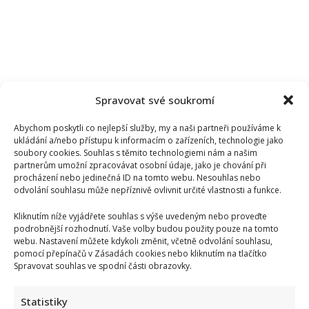
Spravovat své soukromí
Abychom poskytli co nejlepší služby, my a naši partneři používáme k
ukládání a/nebo přístupu k informacím o zařízeních, technologie jako
soubory cookies. Souhlas s těmito technologiemi nám a našim
partnerům umožní zpracovávat osobní údaje, jako je chování při
procházení nebo jedinečná ID na tomto webu. Nesouhlas nebo
odvolání souhlasu může nepříznivě ovlivnit určité vlastnosti a funkce.
Kliknutím níže vyjádřete souhlas s výše uvedeným nebo proveďte
podrobnější rozhodnutí. Vaše volby budou použity pouze na tomto
webu. Nastavení můžete kdykoli změnit, včetně odvolání souhlasu,
Kristýna Leichtová se zastala kojení na veřejnosti pomocí
pomocí přepínačů v Zásadách cookies nebo kliknutím na tlačítko
kontroverzní fotky: Bude prý bojovat celý týden
Spravovat souhlas ve spodní části obrazovky.
Statistiky