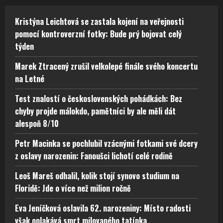
Kristýna Leichtová se zastala kojení na veřejnosti
pomocí kontroverzní fotky: Bude prý bojovat celý
týden
Marek Ztracený zrušil velkolepé finále svého koncertu
na Letné
Test znalostí o československých pohádkách: Bez
chyby projde málokdo, pamětníci by ale měli dát
alespoň 8/10
Petr Macinka se pochlubil vzácnými fotkami své dcery
z oslavy narozenin: Fanoušci lichotí celé rodině
Leoš Mareš odhalil, kolik stojí synovo studium na
Floridě: Jde o více než milion ročně
Eva Jeníčková oslavila 62. narozeniny: Místo radosti
však oplakává smrt milovaného tatínka