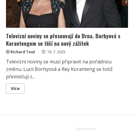
Televizní noviny se přesouvají do Brna. Borhyová s
Korantengem se těší na nový zážitek
Richard Touš
18. 7. 2025
Televizní noviny se musí připravit na pořádnou
změnu. Lucii Borhyová a Rey Koranteng se totiž
přemisťují z...
Read
Více
more
about
Televizní
noviny
se
přesouvají
do
Brna.
Borhyová
s