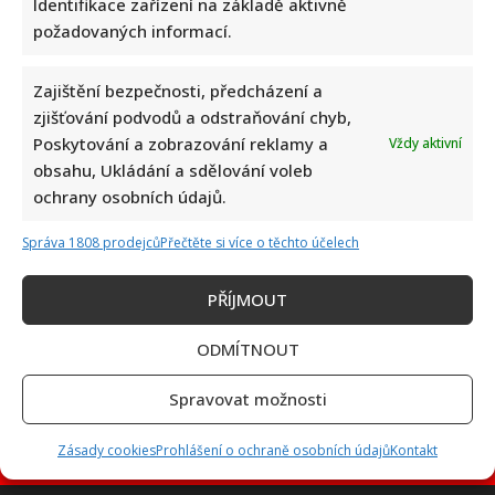
Identifikace zařízení na základě aktivně
požadovaných informací.
Zajištění bezpečnosti, předcházení a
Petr Macinka se pochlubil vzácnými fotkami své dcery z
zjišťování podvodů a odstraňování chyb,
oslavy narozenin: Fanoušci lichotí celé rodině
Poskytování a zobrazování reklamy a
Vždy aktivní
obsahu, Ukládání a sdělování voleb
ochrany osobních údajů.
Správa 1808 prodejců
Přečtěte si více o těchto účelech
PŘÍJMOUT
Leoš Mareš odhalil, kolik stojí synovo studium na Floridě:
Jde o více než milion ročně
ODMÍTNOUT
Spravovat možnosti
Zásady cookies
Prohlášení o ochraně osobních údajů
Kontakt