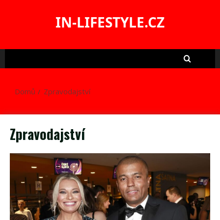
Skip
to
IN-LIFESTYLE.CZ
content
Domů
Zpravodajství
Zpravodajství