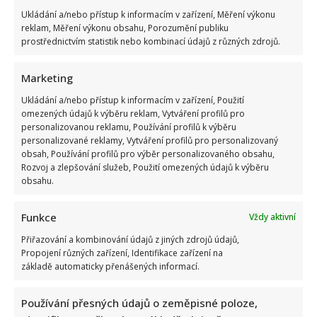
Ukládání a/nebo přístup k informacím v zařízení, Měření výkonu
reklam, Měření výkonu obsahu, Porozumění publiku
prostřednictvím statistik nebo kombinací údajů z různých zdrojů.
Marketing
Marek Ztracený zrušil velkolepé finále svého koncertu na
Ukládání a/nebo přístup k informacím v zařízení, Použití
Letné
omezených údajů k výběru reklam, Vytváření profilů pro
personalizovanou reklamu, Používání profilů k výběru
personalizované reklamy, Vytváření profilů pro personalizovaný
obsah, Používání profilů pro výběr personalizovaného obsahu,
Rozvoj a zlepšování služeb, Použití omezených údajů k výběru
obsahu.
Funkce
Vždy aktivní
Test znalostí o československých pohádkách: Bez chyby
Přiřazování a kombinování údajů z jiných zdrojů údajů,
projde málokdo, pamětníci by ale měli dát alespoň 8/10
Propojení různých zařízení, Identifikace zařízení na
základě automaticky přenášených informací.
Používání přesných údajů o zeměpisné poloze,