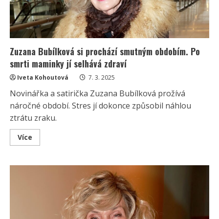
Zuzana Bubílková si prochází smutným obdobím. Po
smrti maminky jí selhává zdraví
Iveta Kohoutová
7. 3. 2025
Novinářka a satirička Zuzana Bubílková prožívá
náročné období. Stres jí dokonce způsobil náhlou
ztrátu zraku.
Read
Více
more
about
Zuzana
Bubílková
si
prochází
smutným
obdobím.
Po
smrti
maminky
jí