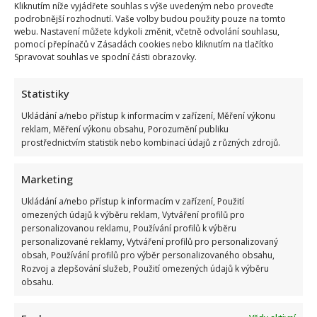
Kliknutím níže vyjádřete souhlas s výše uvedeným nebo proveďte
podrobnější rozhodnutí. Vaše volby budou použity pouze na tomto
webu. Nastavení můžete kdykoli změnit, včetně odvolání souhlasu,
pomocí přepínačů v Zásadách cookies nebo kliknutím na tlačítko
Spravovat souhlas ve spodní části obrazovky.
Statistiky
Ukládání a/nebo přístup k informacím v zařízení, Měření výkonu
reklam, Měření výkonu obsahu, Porozumění publiku
prostřednictvím statistik nebo kombinací údajů z různých zdrojů.
Marketing
Ukládání a/nebo přístup k informacím v zařízení, Použití
omezených údajů k výběru reklam, Vytváření profilů pro
personalizovanou reklamu, Používání profilů k výběru
personalizované reklamy, Vytváření profilů pro personalizovaný
obsah, Používání profilů pro výběr personalizovaného obsahu,
Petr Novotný slaví 79 let: Oblíbený bavič 2x přežil vlastní
Rozvoj a zlepšování služeb, Použití omezených údajů k výběru
obsahu.
smrt, jeho sestra takové štěstí neměla