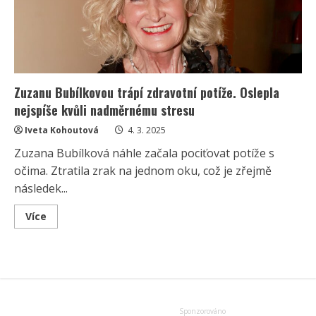
selhává
zdraví
Zuzanu Bubílkovou trápí zdravotní potíže. Oslepla
nejspíše kvůli nadměrnému stresu
Iveta Kohoutová
4. 3. 2025
Zuzana Bubílková náhle začala pociťovat potíže s
očima. Ztratila zrak na jednom oku, což je zřejmě
následek...
Read
Více
more
about
Zuzanu
Bubílkovou
trápí
zdravotní
potíže.
Oslepla
nejspíše
kvůli