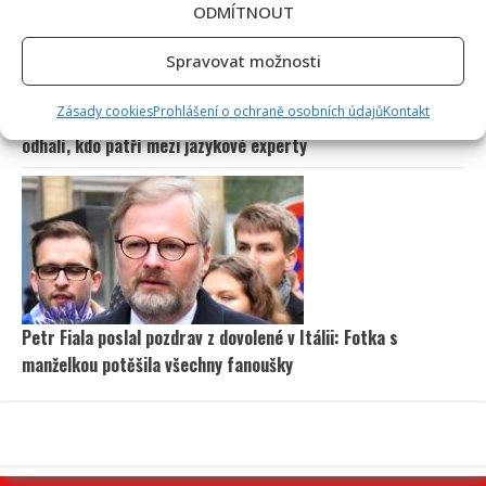
ODMÍTNOUT
Spravovat možnosti
Zásady cookies
Prohlášení o ochraně osobních údajů
Kontakt
Kvíz pro milovníky češtiny: 10 otázek na slovní zásobu
odhalí, kdo patří mezi jazykové experty
Petr Fiala poslal pozdrav z dovolené v Itálii: Fotka s
manželkou potěšila všechny fanoušky