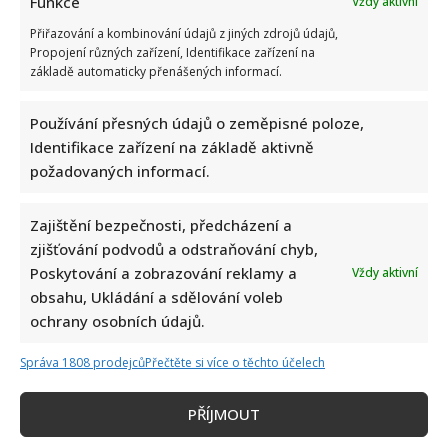
Funkce
Vždy aktivní
Přiřazování a kombinování údajů z jiných zdrojů údajů,
Propojení různých zařízení, Identifikace zařízení na
základě automaticky přenášených informací.
Používání přesných údajů o zeměpisné poloze,
Petr Fiala sdílel video s delfíny, kvůli kterému je terčem
Identifikace zařízení na základě aktivně
posměchu: Mnozí ho považují za bizár
požadovaných informací.
Zajištění bezpečnosti, předcházení a
zjišťování podvodů a odstraňování chyb,
Poskytování a zobrazování reklamy a
Vždy aktivní
obsahu, Ukládání a sdělování voleb
ochrany osobních údajů.
Prezident Pavel vyrazil na tajnou dovolenou: Prozradila ho
Správa 1808 prodejců
Přečtěte si více o těchto účelech
však fotografie, pod kterou se rozjela mela
PŘÍJMOUT