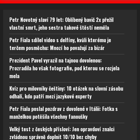
Petr Novotný slaví 79 let: Oblíbený bavič 2x přežil
vlastní smrt, jeho sestra takové štěstí neměla
Petr Fiala sdílel video s delfíny, kvůli kterému je
terčem posměchu: Mnozí ho považují za bizár
Prezident Pavel vyrazil na tajnou dovolenou:
Prozradila ho však fotografie, pod kterou se rozjela
mela
Kvíz pro milovníky češtiny: 10 otázek na slovní zásobu
odhalí, kdo patří mezi jazykové experty
Petr Fiala poslal pozdrav z dovolené v Itálii: Fotka s
manželkou potěšila všechny fanoušky
Velký test z českých přísloví: Jen opravdoví znalci
zvládnou správně doplnit 10/10 bez chyby