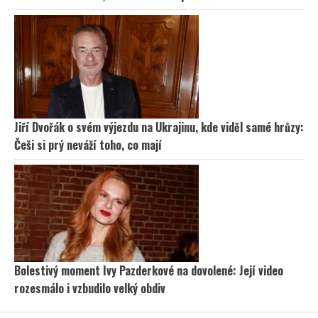
Jiří Dvořák o svém výjezdu na Ukrajinu, kde viděl samé hrůzy:
Češi si prý neváží toho, co mají
Bolestivý moment Ivy Pazderkové na dovolené: Její video
rozesmálo i vzbudilo velký obdiv