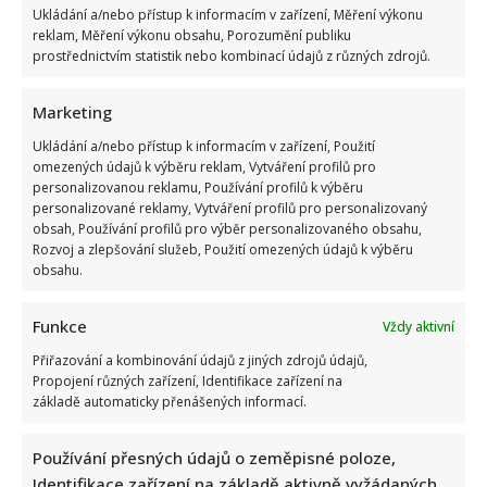
žije
Ukládání a/nebo přístup k informacím v zařízení, Měření výkonu
Zuzana
reklam, Měření výkonu obsahu, Porozumění publiku
Čaputová:
Tráví
prostřednictvím statistik nebo kombinací údajů z různých zdrojů.
hodně
času
s
Marketing
rodinou,
manžel
nedávno
Ukládání a/nebo přístup k informacím v zařízení, Použití
sdílel
omezených údajů k výběru reklam, Vytváření profilů pro
fotku
personalizovanou reklamu, Používání profilů k výběru
z
festivalu
personalizované reklamy, Vytváření profilů pro personalizovaný
obsah, Používání profilů pro výběr personalizovaného obsahu,
Rozvoj a zlepšování služeb, Použití omezených údajů k výběru
obsahu.
Funkce
Vždy aktivní
Přiřazování a kombinování údajů z jiných zdrojů údajů,
Propojení různých zařízení, Identifikace zařízení na
základě automaticky přenášených informací.
Používání přesných údajů o zeměpisné poloze,
Identifikace zařízení na základě aktivně vyžádaných