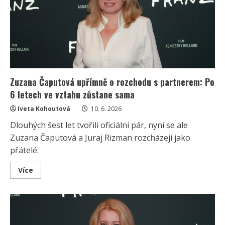
ikony:
K
ocenění
jí
pogratuloval
i
bývalý
partner
Zuzana Čaputová upřímně o rozchodu s partnerem: Po
6 letech ve vztahu zůstane sama
Iveta Kohoutová
10. 6. 2026
Dlouhých šest let tvořili oficiální pár, nyní se ale
Zuzana Čaputová a Juraj Rizman rozcházejí jako
přátelé.
Read
Více
more
about
Zuzana
Čaputová
upřímně
o
rozchodu