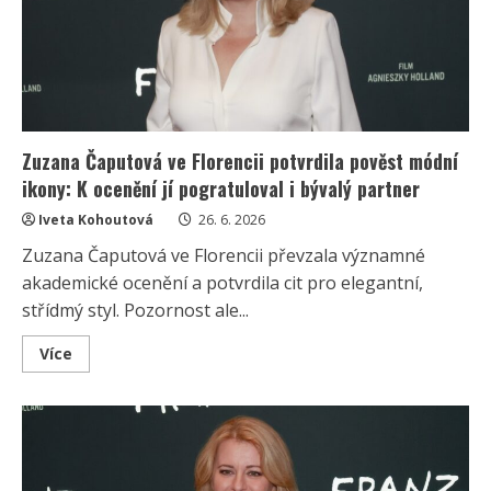
Lidé
se
hádají
o
jejich
outfitech
i
debatě
Zuzana Čaputová ve Florencii potvrdila pověst módní
ikony: K ocenění jí pogratuloval i bývalý partner
Iveta Kohoutová
26. 6. 2026
Zuzana Čaputová ve Florencii převzala významné
akademické ocenění a potvrdila cit pro elegantní,
střídmý styl. Pozornost ale...
Read
Více
more
about
Zuzana
Čaputová
ve
Florencii
potvrdila
pověst
módní