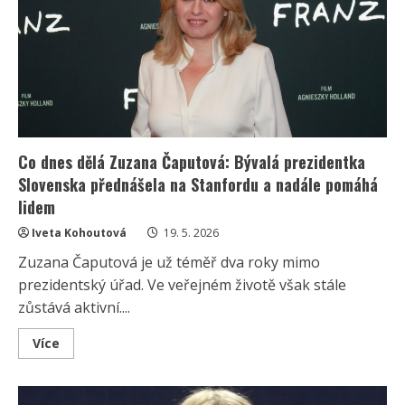
s
partnerem:
Po
6
letech
ve
vztahu
zůstane
sama
Co dnes dělá Zuzana Čaputová: Bývalá prezidentka
Slovenska přednášela na Stanfordu a nadále pomáhá
lidem
Iveta Kohoutová
19. 5. 2026
Zuzana Čaputová je už téměř dva roky mimo
prezidentský úřad. Ve veřejném životě však stále
zůstává aktivní....
Read
Více
more
about
Co
dnes