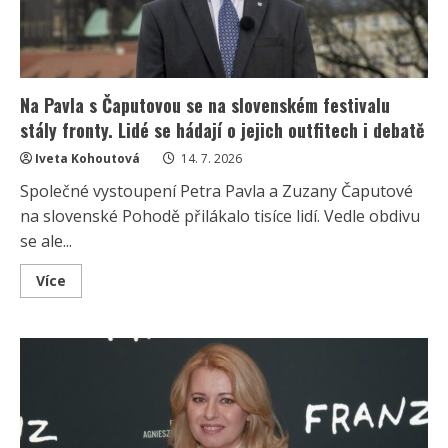
Na Pavla s Čaputovou se na slovenském festivalu
stály fronty. Lidé se hádají o jejich outfitech i debatě
Iveta Kohoutová
14. 7. 2026
Společné vystoupení Petra Pavla a Zuzany Čaputové
na slovenské Pohodě přilákalo tisíce lidí. Vedle obdivu
se ale...
Read
Více
more
about
Na
Pavla
s
Čaputovou
se
na
slovenském
festivalu
stály
fronty.