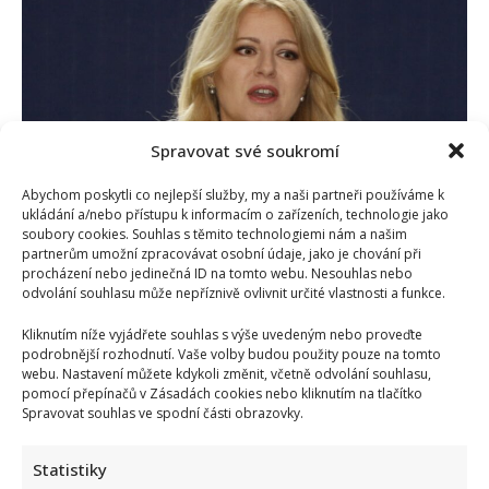
dělá
Zuzana
Čaputová:
Bývalá
prezidentka
Slovenska
přednášela
na
Stanfordu
a
Spravovat své soukromí
nadále
pomáhá
lidem
Abychom poskytli co nejlepší služby, my a naši partneři používáme k
ukládání a/nebo přístupu k informacím o zařízeních, technologie jako
soubory cookies. Souhlas s těmito technologiemi nám a našim
Jak dnes žije Zuzana Čaputová: Tráví hodně času s
partnerům umožní zpracovávat osobní údaje, jako je chování při
procházení nebo jedinečná ID na tomto webu. Nesouhlas nebo
rodinou, manžel nedávno sdílel fotku z festivalu
odvolání souhlasu může nepříznivě ovlivnit určité vlastnosti a funkce.
Iveta Kohoutová
10. 8. 2025
Kliknutím níže vyjádřete souhlas s výše uvedeným nebo proveďte
Už je to rok, co si první žena v čele Slovenské
podrobnější rozhodnutí. Vaše volby budou použity pouze na tomto
webu. Nastavení můžete kdykoli změnit, včetně odvolání souhlasu,
republiky opět užívá svobodného života. Je...
pomocí přepínačů v Zásadách cookies nebo kliknutím na tlačítko
Spravovat souhlas ve spodní části obrazovky.
Read
Více
more
about
Jak
Statistiky
dnes