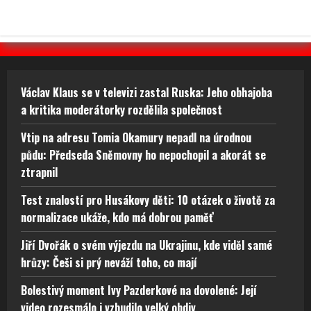
Václav Klaus se v televizi zastal Ruska: Jeho obhajoba
a kritika moderátorky rozdělila společnost
Vtip na adresu Tomia Okamury nepadl na úrodnou
půdu: Předseda Sněmovny ho nepochopil a akorát se
ztrapnil
Test znalostí pro Husákovy děti: 10 otázek o životě za
normalizace ukáže, kdo má dobrou paměť
Jiří Dvořák o svém výjezdu na Ukrajinu, kde viděl samé
hrůzy: Češi si prý neváží toho, co mají
Bolestivý moment Ivy Pazderkové na dovolené: Její
video rozesmálo i vzbudilo velký obdiv