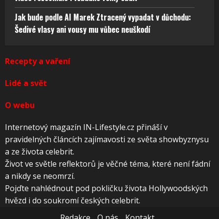
Jak bude podle AI Marek Ztracený vypadat v důchodu:
Šedivé vlasy ani vousy mu vůbec neuškodí
Recepty a vaření
Lidé a svět
O webu
Internetový magazín IN-Lifestyle.cz přináší v
pravidelných článcích zajímavosti ze světa showbyznysu
a ze života celebrit.
Život ve světle reflektorů je věčné téma, které není fádní
a nikdy se neomrzí.
Pojďte nahlédnout pod pokličku života Hollywoodských
hvězd i do soukromí českých celebrit.
Redakce
O nás
Kontakt