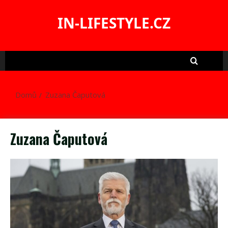
Skip
to
IN-LIFESTYLE.CZ
content
Domů
Zuzana Čaputová
Zuzana Čaputová