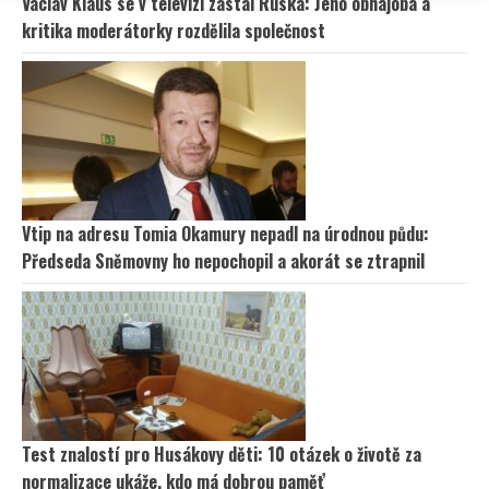
Václav Klaus se v televizi zastal Ruska: Jeho obhajoba a
kritika moderátorky rozdělila společnost
Vtip na adresu Tomia Okamury nepadl na úrodnou půdu:
Předseda Sněmovny ho nepochopil a akorát se ztrapnil
Test znalostí pro Husákovy děti: 10 otázek o životě za
normalizace ukáže, kdo má dobrou paměť