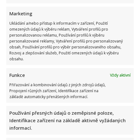
Marketing
Ukládání a/nebo přístup k informacím v zařízení, Použití
omezených údajů k výběru reklam, Vytváření profilů pro
Jak bydlí Jan Bendig: Domov známého zpěváka nepůsobí
personalizovanou reklamu, Používání profilů k výběru
nijak přepychově, zaujme spíše svou osobností
personalizované reklamy, Vytváření profilů pro personalizovaný
obsah, Používání profilů pro výběr personalizovaného obsahu,
Rozvoj a zlepšování služeb, Použití omezených údajů k výběru
obsahu.
Funkce
Vždy aktivní
Přiřazování a kombinování údajů z jiných zdrojů údajů,
Propojení různých zařízení, Identifikace zařízení na
Ondřej Sokol utekl před českými vedry do Skotska. S dětmi
základě automaticky přenášených informací.
se vyfotil v nádherné přírodě
Používání přesných údajů o zeměpisné poloze,
Identifikace zařízení na základě aktivně vyžádaných
informací.