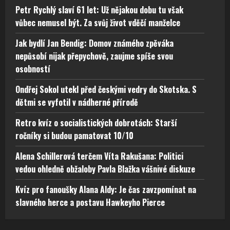
Petr Rychlý slaví 61 let: Už nějakou dobu tu však
vůbec nemusel být. Za svůj život vděčí manželce
Jak bydlí Jan Bendig: Domov známého zpěváka
nepůsobí nijak přepychově, zaujme spíše svou
osobností
Ondřej Sokol utekl před českými vedry do Skotska. S
dětmi se vyfotil v nádherné přírodě
Retro kvíz o socialistických dobrotách: Starší
ročníky si budou pamatovat 10/10
Alena Schillerová terčem Víta Rakušana: Politici
vedou ohledně obžaloby Pavla Blažka vášnivé diskuze
Kvíz pro fanoušky Alana Aldy: Je čas zavzpomínat na
slavného herce a postavu Hawkeyho Pierce