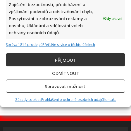
Zajištění bezpečnosti, předcházení a
zjišťování podvodů a odstraňování chyb,
Poskytování a zobrazování reklamy a
Retro kvíz o socialistických dobrotách: Starší ročníky si
Vždy aktivní
obsahu, Ukládání a sdělování voleb
budou pamatovat 10/10
ochrany osobních údajů.
Správa 1814 prodejců
Přečtěte si více o těchto účelech
PŘÍJMOUT
ODMÍTNOUT
Alena Schillerová terčem Víta Rakušana: Politici vedou
ohledně obžaloby Pavla Blažka vášnivé diskuze
Spravovat možnosti
Zásady cookies
Prohlášení o ochraně osobních údajů
Kontakt