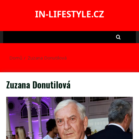
Skip
to
IN-LIFESTYLE.CZ
content
Domů
Zuzana Donutilová
Zuzana Donutilová