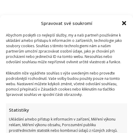
Spravovat své soukromí
Abychom poskytli co nejlepší služby, my a naši partneři používáme k
ukládání a/nebo přístupu k informacím o zařízeních, technologie jako
soubory cookies. Souhlas s těmito technologiemi nám a našim
partnerům umožní zpracovávat osobní údaje, jako je chování při
procházení nebo jedinečná ID na tomto webu. Nesouhlas nebo
odvolání souhlasu může nepříznivě ovlivnit určité vlastnosti a funkce.
Kliknutím níže vyjádřete souhlas s výše uvedeným nebo proveďte
podrobnější rozhodnutí. Vaše volby budou použity pouze na tomto
webu. Nastavení můžete kdykoli změnit, včetně odvolání souhlasu,
pomocí přepínačů v Zásadách cookies nebo kliknutím na tlačítko
Spravovat souhlas ve spodní části obrazovky.
Petr Rychlý slaví 61 let: Už nějakou dobu tu však vůbec
nemusel být. Za svůj život vděčí manželce
Statistiky
Ukládání a/nebo přístup k informacím v zařízení, Měření výkonu
reklam, Měření výkonu obsahu, Porozumění publiku
prostřednictvím statistik nebo kombinací údajů z různých zdrojů.