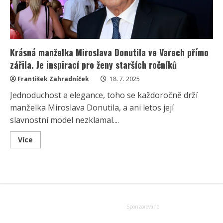
Krásná manželka Miroslava Donutila ve Varech přímo
zářila. Je inspirací pro ženy starších ročníků
František Zahradníček
18. 7. 2025
Jednoduchost a elegance, toho se každoročně drží
manželka Miroslava Donutila, a ani letos její
slavnostní model nezklamal....
Read
Více
more
about
Krásná
manželka
Miroslava
Donutila
ve
Varech
přímo
zářila.
Je
inspirací