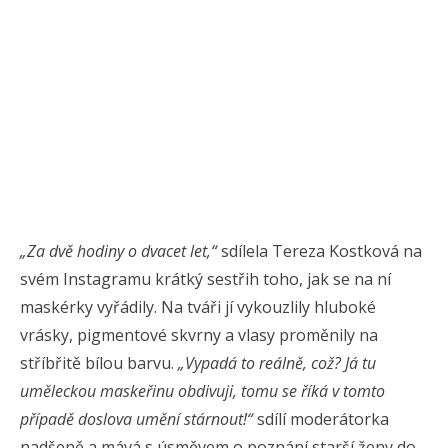
„Za dvě hodiny o dvacet let,“
sdílela Tereza Kostková na
svém Instagramu krátký sestřih toho, jak se na ní
maskérky vyřádily. Na tváři jí vykouzlily hluboké
vrásky, pigmentové skvrny a vlasy proměnily na
stříbřitě bílou barvu.
„Vypadá to reálně, což? Já tu
uměleckou maskeřinu obdivuji, tomu se říká v tomto
případě doslova umění stárnout!“
sdílí moderátorka
nadšeně a mává s úsměvem o poznání starší ženy do