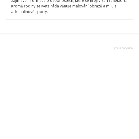
zajímavé informace o osobnostech, které se hřejí v záři reflektorů.
Kromě rodiny se Iveta ráda věnuje malování obrazů a miluje
adrenalinové sporty.