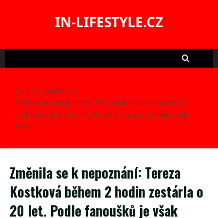
Skip
to
IN-LIFESTYLE.CZ
content
Domů
Celebrity
Změnila se k nepoznání: Tereza Kostková během 2
hodin zestárla o 20 let. Podle fanoušků je však stále
krásná
Změnila se k nepoznání: Tereza
Kostková během 2 hodin zestárla o
20 let. Podle fanoušků je však