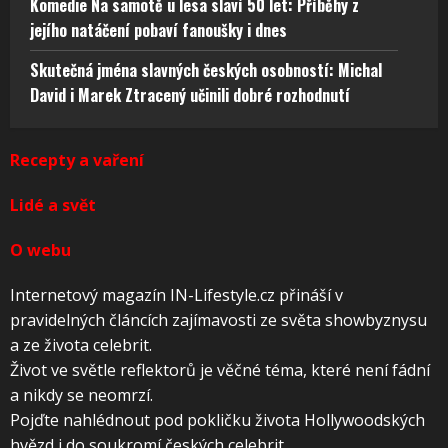
Komedie Na samotě u lesa slaví 50 let: Příběhy z
jejího natáčení pobaví fanoušky i dnes
Skutečná jména slavných českých osobností: Michal
David i Marek Ztracený učinili dobré rozhodnutí
Recepty a vaření
Lidé a svět
O webu
Internetový magazín IN-Lifestyle.cz přináší v
pravidelných článcích zajímavosti ze světa showbyznysu
a ze života celebrit.
Život ve světle reflektorů je věčné téma, které není fádní
a nikdy se neomrzí.
Pojďte nahlédnout pod pokličku života Hollywoodských
hvězd i do soukromí českých celebrit.