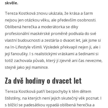
skvěle.
Tereza Kostková znovu ukázala, že krása a šarm
nejsou jen otázkou věku, ale především osobnosti.
Oblíbená herečka a moderátorka se díky
profesionální maskérské proměně podívala do své
vlastní budoucnosti a zestárla o dvacet let, jak jsme si
na In-Lifestyle všimli. Výsledek překvapil nejen ji, ale i
její fanoušky. I s realistickými vráskami a šedinami si
totiž zachovala půvab, který jí zjevně ani čas nevezme,
stejně jako její mamince.
Za dvě hodiny o dvacet let
Tereza Kostková patří bezpochyby k těm dětem
štěstěny, na kterých není jejich skutečný věk poznat. I
s blížící se padesátkou vypadá oblíbená herečka a