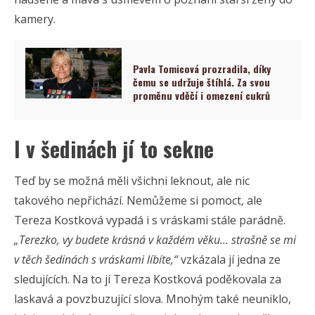
kamery.
Pavla Tomicová prozradila, díky
čemu se udržuje štíhlá. Za svou
proměnu vděčí i omezení cukrů
I v šedinách jí to sekne
Teď by se možná měli všichni leknout, ale nic
takového nepřichází. Nemůžeme si pomoct, ale
Tereza Kostková vypadá i s vráskami stále parádně.
„Terezko, vy budete krásná v každém věku… strašně se mi
v těch šedinách s vráskami líbíte,“
vzkázala jí jedna ze
sledujících. Na to jí Tereza Kostková poděkovala za
laskavá a povzbuzující slova. Mnohým také neuniklo,