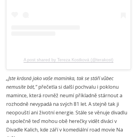
A post shared by Tereza Kostková (@terakost)
„Jste krásná jako vaše maminka, tak se stáří vůbec
nemusíte bát,“
přečetla si další pochvalu i poklonu
mamince, která rovněž neumí příkladně stárnout a
rozhodně nevypadá na svých 81 let. A stejně tak ji
neopouští ani životní energie. Stále se věnuje divadlu
a společně teď mohou obě herečky vidět diváci v
Divadle Kalich, kde září v komediální road movie Na