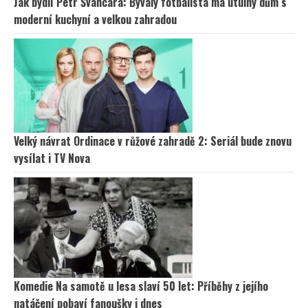
Jak bydlí Petr Švancara: Bývalý fotbalista má útulný dům s
moderní kuchyní a velkou zahradou
Velký návrat Ordinace v růžové zahradě 2: Seriál bude znovu
vysílat i TV Nova
Komedie Na samotě u lesa slaví 50 let: Příběhy z jejího
natáčení pobaví fanoušky i dnes