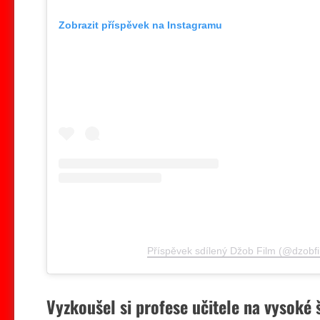
Zobrazit příspěvek na Instagramu
Příspěvek sdílený Džob Film (@dzobfi
Vyzkoušel si profese učitele na vysoké