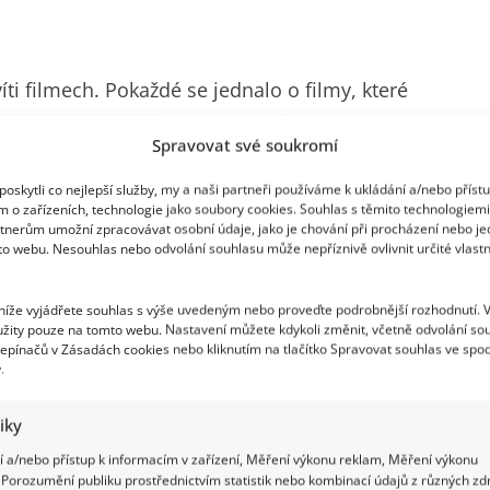
ti filmech. Pokaždé se jednalo o filmy, které
 poměrně velkou popularitu filmů Gympl a Vejška,
Spravovat své soukromí
, se Tomáš Vorel ml. považuje za neherce.
oskytli co nejlepší služby, my a naši partneři používáme k ukládání a/nebo příst
m o zařízeních, technologie jako soubory cookies. Souhlas s těmito technologiem
tnerům umožní zpracovávat osobní údaje, jako je chování při procházení nebo j
to webu. Nesouhlas nebo odvolání souhlasu může nepříznivě ovlivnit určité vlastn
 níže vyjádřete souhlas s výše uvedeným nebo proveďte podrobnější rozhodnutí. 
žity pouze na tomto webu. Nastavení můžete kdykoli změnit, včetně odvolání so
epínačů v Zásadách cookies nebo kliknutím na tlačítko Spravovat souhlas ve spod
.
tiky
 a/nebo přístup k informacím v zařízení, Měření výkonu reklam, Měření výkonu
Porozumění publiku prostřednictvím statistik nebo kombinací údajů z různých zdr