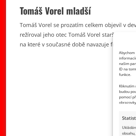
Tomáš Vorel mladší
Tomáš Vorel se prozatím celkem objevil v deví
režíroval jeho otec Tomáš Vorel starší. Přes
na které v současné době navazuje film Džob
Abychom p
informací
našim par
ID na tom
funkce.
Kliknutím
budou pou
pomocí př
obrazovky
Statis
Ukládání
obsahu, 