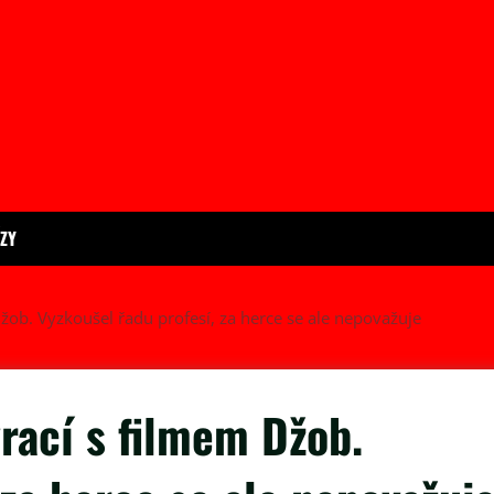
ÍZY
žob. Vyzkoušel řadu profesí, za herce se ale nepovažuje
rací s filmem Džob.