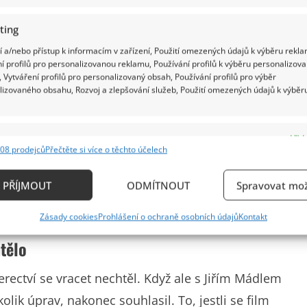
ting
 a/nebo přístup k informacím v zařízení, Použití omezených údajů k výběru rekla
obodný a bezdětný. O láskách ve svém životě
í profilů pro personalizovanou reklamu, Používání profilů k výběru personalizov
 Vytváření profilů pro personalizovaný obsah, Používání profilů pro výběr
dá, problém mluvit nemá.
lizovaného obsahu, Rozvoj a zlepšování služeb, Použití omezených údajů k výběr
e
Vždy
níková se výrazně změnila, ale stále se
08 prodejců
Přečtěte si více o těchto účelech
ání a kombinování údajů z jiných zdrojů údajů, Propojení různých zařízení,
životě se vyrovnala s mnoha ztrátami
kace zařízení na základě automaticky přenášených informací.
PŘÍJMOUT
ODMÍTNOUT
Spravovat mož
ání přesných údajů o zeměpisné poloze, Identifikace zařízení n
Zásady cookies
Prohlášení o ochraně osobních údajů
Kontakt
ě aktivně požadovaných informací.
tělo
ění bezpečnosti, předcházení a zjišťování podvodů a
rectví se vracet nechtěl. Když ale s Jiřím Mádlem
ňování chyb, Poskytování a zobrazování reklamy a
Vždy
, Ukládání a sdělování voleb ochrany osobních údajů.
olik úprav, nakonec souhlasil. To, jestli se film