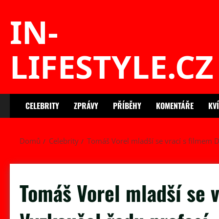
Skip
IN-
to
content
LIFESTYLE.CZ
CELEBRITY
ZPRÁVY
PŘÍBĚHY
KOMENTÁŘE
KV
Domů
Celebrity
Tomáš Vorel mladší se vrací s filmem D
Tomáš Vorel mladší se v