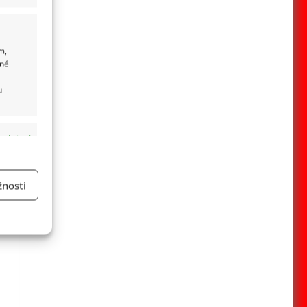
m,
ané
u
 aktivní
nosti
a
 aktivní