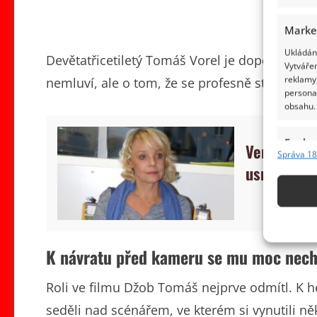
Marke
Ukládání
Devětatřicetiletý Tomáš Vorel je doposud sv
Vytvářen
reklamy,
nemluví, ale o tom, že se profesně stále hle
persona
obsahu.
Funkc
Veronika Je
Správa 18
Přiřazov
usmívá. V 
Identifi
Použív
základ
K návratu před kameru se mu moc nech
Zajišt
Roli ve filmu Džob Tomáš nejprve odmítl. K he
odstra
obsahu
seděli nad scénářem, ve kterém si vynutili něk