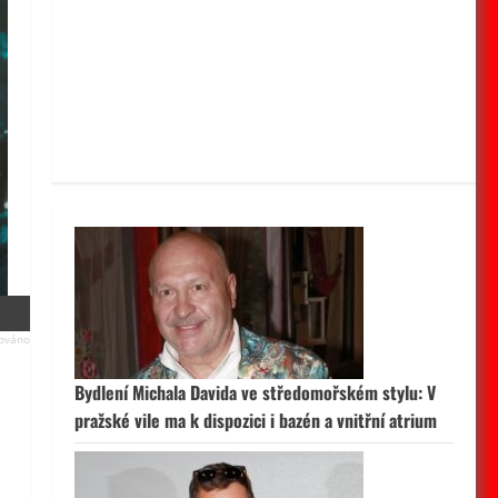
Bydlení Michala Davida ve středomořském stylu: V
pražské vile ma k dispozici i bazén a vnitřní atrium