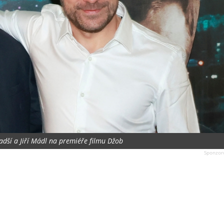
adší a Jiří Mádl na premiéře filmu Džob