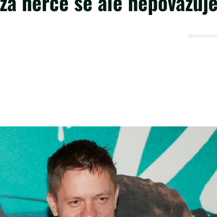
 za herce se ale nepovažuj