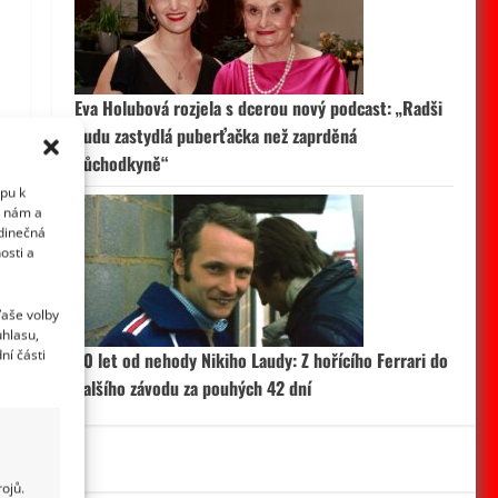
Eva Holubová rozjela s dcerou nový podcast: „Radši
budu zastydlá puberťačka než zaprděná
důchodkyně“
upu k
i nám a
edinečná
osti a
Vaše volby
uhlasu,
ní části
50 let od nehody Nikiho Laudy: Z hořícího Ferrari do
dalšího závodu za pouhých 42 dní
ojů.