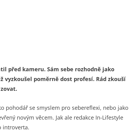
átil před kameru. Sám sebe rozhodně jako
 už vyzkoušel poměrně dost profesí. Rád zkouší
izovat.
ko pohodář se smyslem pro sebereflexi, nebo jako
evřený novým věcem. Jak ale redakce In-Lifestyle
 introverta.