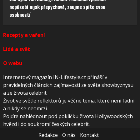
nepůsobí nijak přepychově, zaujme spíše svou
osobností
Recepty a vaření
Lidé a svět
O webu
Internetový magazín IN-Lifestyle.cz přináší v
pravidelných článcích zajímavosti ze světa showbyznysu
a ze života celebrit.
Život ve světle reflektorů je věčné téma, které není fádní
a nikdy se neomrzí.
Pojďte nahlédnout pod pokličku života Hollywoodských
hvězd i do soukromí českých celebrit.
Redakce
O nás
Kontakt