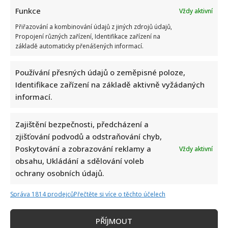
Funkce
Vždy aktivní
Přiřazování a kombinování údajů z jiných zdrojů údajů,
Propojení různých zařízení, Identifikace zařízení na
základě automaticky přenášených informací.
Celebrity
Používání přesných údajů o zeměpisné poloze,
Identifikace zařízení na základě aktivně vyžádaných
Jak bydlí Bára Basiková: Velký byt vyměnila za menší,
informací.
přesto jde stále o velmi prostorný 4+1
9. 8. 2026
Zajištění bezpečnosti, předcházení a
zjišťování podvodů a odstraňování chyb,
Poskytování a zobrazování reklamy a
Vždy aktivní
obsahu, Ukládání a sdělování voleb
ochrany osobních údajů.
Správa 1814 prodejců
Přečtěte si více o těchto účelech
PŘÍJMOUT