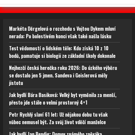
Markéta Děrgelová o rozchodu s Vojtou Dykem mluví
nerada: Po bolestivém konci však také našla lásku
Test vědomostí o lidském těle: Kdo získá 10 z 10
bodů, pamatuje si biologii ze základní školy dokonale
Nejhezčí česká herečka roku 2026: Do úzkého výběru
se dostalo jen 5 jmen. Sandeva i Geislerová měly
jistotu
Jak bydlí Bára Basiková: Velký byt vyměnila za menší,
přesto jde stále o velmi prostorný 4+1
Petr Rychlý slaví 61 let: Už nějakou dobu tu však
vůbec nemusel být. Za svůj život vděčí manželce
Jak bydlí Jan Bendig: Domov známého zpěváka