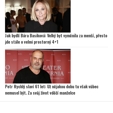
Jak bydlí Bára Basiková: Velký byt vyměnila za menší, přesto
jde stále o velmi prostorný 4+1
Petr Rychlý slaví 61 let: Už nějakou dobu tu však vůbec
nemusel být. Za svůj život vděčí manželce