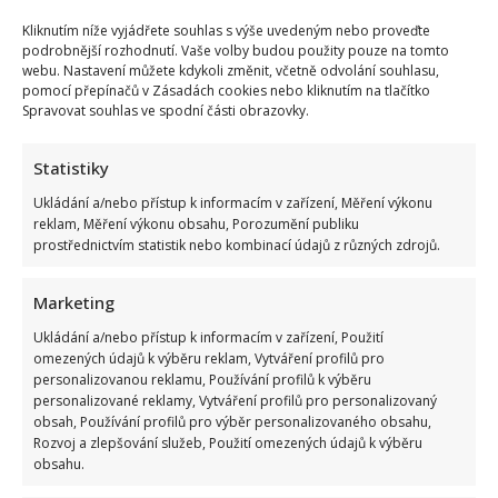
Kliknutím níže vyjádřete souhlas s výše uvedeným nebo proveďte
podrobnější rozhodnutí. Vaše volby budou použity pouze na tomto
webu. Nastavení můžete kdykoli změnit, včetně odvolání souhlasu,
pomocí přepínačů v Zásadách cookies nebo kliknutím na tlačítko
Spravovat souhlas ve spodní části obrazovky.
Statistiky
Ukládání a/nebo přístup k informacím v zařízení, Měření výkonu
reklam, Měření výkonu obsahu, Porozumění publiku
Celebrity
prostřednictvím statistik nebo kombinací údajů z různých zdrojů.
Nejhezčí česká herečka roku 2026: Do úzkého výběru
Marketing
se dostalo jen 5 jmen. Sandeva i Geislerová měly
Ukládání a/nebo přístup k informacím v zařízení, Použití
jistotu
omezených údajů k výběru reklam, Vytváření profilů pro
personalizovanou reklamu, Používání profilů k výběru
9. 8. 2026
personalizované reklamy, Vytváření profilů pro personalizovaný
obsah, Používání profilů pro výběr personalizovaného obsahu,
Rozvoj a zlepšování služeb, Použití omezených údajů k výběru
obsahu.