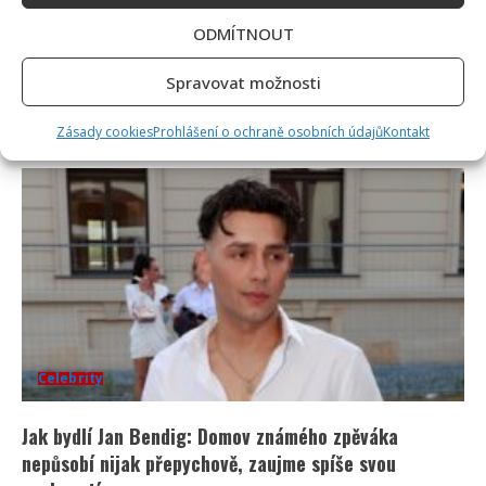
Celebrity
ODMÍTNOUT
Petr Rychlý slaví 61 let: Už nějakou dobu tu však
Spravovat možnosti
vůbec nemusel být. Za svůj život vděčí manželce
Zásady cookies
Prohlášení o ochraně osobních údajů
Kontakt
9. 8. 2026
Celebrity
Jak bydlí Jan Bendig: Domov známého zpěváka
nepůsobí nijak přepychově, zaujme spíše svou