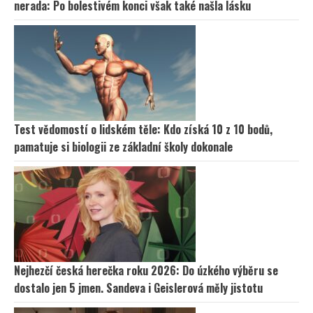
nerada: Po bolestivém konci však také našla lásku
Test vědomostí o lidském těle: Kdo získá 10 z 10 bodů,
pamatuje si biologii ze základní školy dokonale
Nejhezčí česká herečka roku 2026: Do úzkého výběru se
dostalo jen 5 jmen. Sandeva i Geislerová měly jistotu