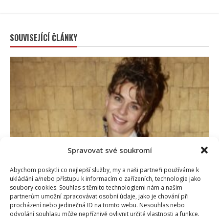
SOUVISEJÍCÍ ČLÁNKY
Spravovat své soukromí
Celebrity
Abychom poskytli co nejlepší služby, my a naši partneři používáme k
ukládání a/nebo přístupu k informacím o zařízeních, technologie jako
Markéta Děrgelová o rozchodu s Vojtou Dykem mluví
soubory cookies. Souhlas s těmito technologiemi nám a našim
nerada: Po bolestivém konci však také našla lásku
partnerům umožní zpracovávat osobní údaje, jako je chování při
procházení nebo jedinečná ID na tomto webu. Nesouhlas nebo
9. 8. 2026
odvolání souhlasu může nepříznivě ovlivnit určité vlastnosti a funkce.