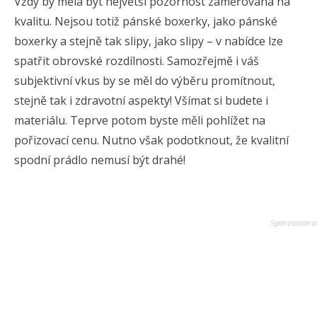
Vždy by měla být největší pozornost zaměřována na
kvalitu. Nejsou totiž pánské boxerky, jako pánské
boxerky a stejně tak slipy, jako slipy – v nabídce lze
spatřit obrovské rozdílnosti. Samozřejmě i váš
subjektivní vkus by se měl do výběru promítnout,
stejně tak i zdravotní aspekty! Všímat si budete i
materiálu. Teprve potom byste měli pohlížet na
pořizovací cenu. Nutno však podotknout, že kvalitní
spodní prádlo nemusí být drahé!