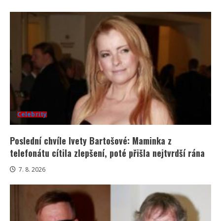
Celebrity
Poslední chvíle Ivety Bartošové: Maminka z
telefonátu cítila zlepšení, poté přišla nejtvrdší rána
7. 8. 2026