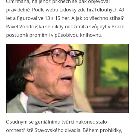
Cimrmana, na jehož prknech se pak objevoval
pravidelně. Podle webu Lidovky zde hrál dlouhých 40
let a figuroval ve 13 z 15 her. A jak to všechno stíhal?
Pavel Vondruška se nikdy neoženil a svůj byt v Praze
postupně proměnil v působivou knihovnu.
Osudným se geniálnímu tvůrci nakonec stalo
orchestřiště Stavovského divadla. Během prohlídky,