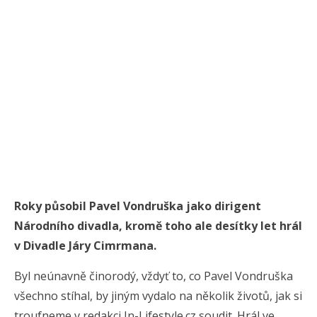
Roky působil Pavel Vondruška jako dirigent
Národního divadla, kromě toho ale desítky let hrál
v Divadle Járy Cimrmana.
Byl neúnavně činorodý, vždyť to, co Pavel Vondruška
všechno stíhal, by jiným vydalo na několik životů, jak si
troufneme v redakci In-Lifestyle.cz soudit. Hrál ve