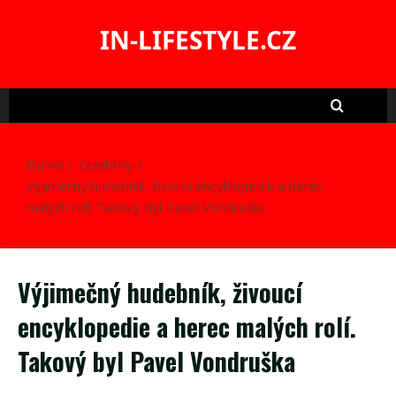
Skip
to
IN-LIFESTYLE.CZ
content
Domů
Celebrity
Výjimečný hudebník, živoucí encyklopedie a herec
malých rolí. Takový byl Pavel Vondruška
Výjimečný hudebník, živoucí
encyklopedie a herec malých rolí.
Takový byl Pavel Vondruška