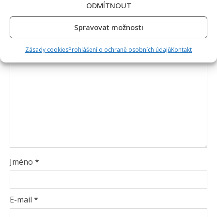
ODMÍTNOUT
Vyžadované informace jsou označeny
*
Komentář
*
Spravovat možnosti
Zásady cookies
Prohlášení o ochraně osobních údajů
Kontakt
Jméno
*
E-mail
*