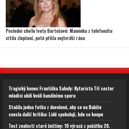
Poslední chvíle Ivety Bartošové: Maminka z telefonátu
cítila zlepšení, poté přišla nejtvrdší rána
Tragický konec Františka Sahuly: Kytaristu Tří sester
mladíci ubili kvůli banálnímu sporu
Stačila jedna fotka z dovolené, aby se na Babiše
snesla další kritika: Lidé spekulují, kde se koupe
Test znalostí staré češtiny: 10 výrazů z počátku 20.