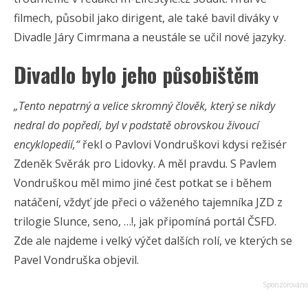
filmech, působil jako dirigent, ale také bavil diváky v
Divadle Járy Cimrmana a neustále se učil nové jazyky.
Divadlo bylo jeho působištěm
„Tento nepatrný a velice skromný člověk, který se nikdy
nedral do popředí, byl v podstatě obrovskou živoucí
encyklopedií,“
řekl o Pavlovi Vondruškovi kdysi režisér
Zdeněk Svěrák pro Lidovky. A měl pravdu. S Pavlem
Vondruškou měl mimo jiné čest potkat se i během
natáčení, vždyť jde přeci o váženého tajemníka JZD z
trilogie Slunce, seno, …!, jak připomíná portál ČSFD.
Zde ale najdeme i velký výčet dalších rolí, ve kterých se
Pavel Vondruška objevil.