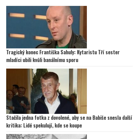
Tragický konec Františka Sahuly: Kytaristu Tří sester
mladíci ubili kvůli banálnímu sporu
Stačila jedna fotka z dovolené, aby se na Babiše snesla další
kritika: Lidé spekulují, kde se koupe