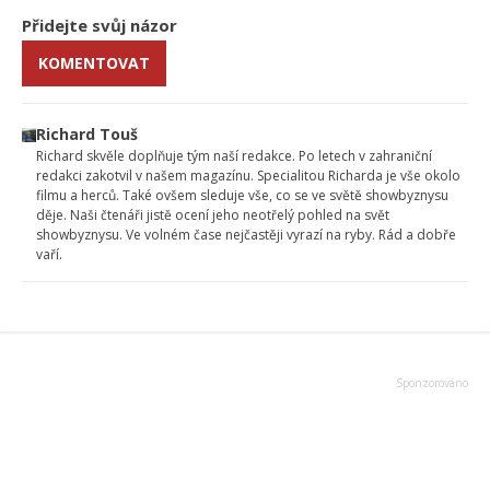
Přidejte svůj názor
KOMENTOVAT
Richard Touš
Richard skvěle doplňuje tým naší redakce. Po letech v zahraniční
redakci zakotvil v našem magazínu. Specialitou Richarda je vše okolo
filmu a herců. Také ovšem sleduje vše, co se ve světě showbyznysu
děje. Naši čtenáři jistě ocení jeho neotřelý pohled na svět
showbyznysu. Ve volném čase nejčastěji vyrazí na ryby. Rád a dobře
vaří.