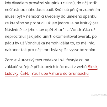
kdy divadlem provázel skupinku cizinců, do něj totiž
nešťastnou náhodou spadl. Kvůli utrpěným zraněním
musel být v nemocnici uvedený do umělého spánku,
ze kterého se probudil už jen jednou a na krátký čas.
Následně se jeho stav opět zhoršil a Vondruška už
neprocitnul. Jak jeho úmrtí okomentoval Svěrák, po
pádu by už Vondruška nemohl dělat to, co měl rád,
nakonec tak pro něj smrt byla spíše vysvobozením.
Zdroje: Autorský text redakce In-Lifestyle.cz, na
základě veřejně přístupných informací z webů
Blesk
,
Lidovky
,
ČSFD
,
YouTube Vzhůru do Grünbachu