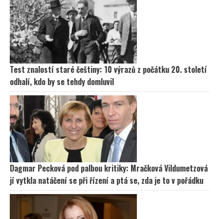
Test znalostí staré češtiny: 10 výrazů z počátku 20. století
odhalí, kdo by se tehdy domluvil
Dagmar Pecková pod palbou kritiky: Mračková Vildumetzová
jí vytkla natáčení se při řízení a ptá se, zda je to v pořádku