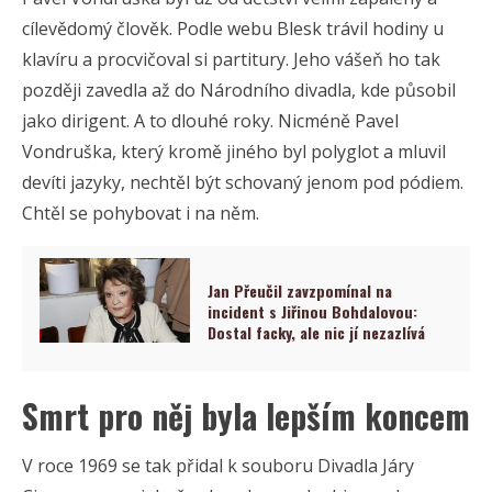
cílevědomý člověk. Podle webu Blesk trávil hodiny u
klavíru a procvičoval si partitury. Jeho vášeň ho tak
později zavedla až do Národního divadla, kde působil
jako dirigent. A to dlouhé roky. Nicméně Pavel
Vondruška, který kromě jiného byl polyglot a mluvil
devíti jazyky, nechtěl být schovaný jenom pod pódiem.
Chtěl se pohybovat i na něm.
Jan Přeučil zavzpomínal na
incident s Jiřinou Bohdalovou:
Dostal facky, ale nic jí nezazlívá
Smrt pro něj byla lepším koncem
V roce 1969 se tak přidal k souboru Divadla Járy