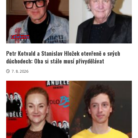
Celebrity
Petr Kotvald a Stanislav Hložek otevřeně o svých
důchodech: Oba si stále musí přivydělávat
7. 8. 2026