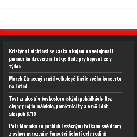
Kristýna Leichtová se zastala kojení na veřejnosti
pomocí kontroverzní fotky: Bude prý bojovat celý
týden
Marek Ztracený zrušil velkolepé finále svého koncertu
na Letné
Test znalostí o československých pohádkách: Bez
chyby projde málokdo, pamětníci by ale měli dát
alespoň 8/10
Petr Macinka se pochlubil vzácnými fotkami své dcery
z oslavy narozenin: Fanoušci lichotí celé rodině