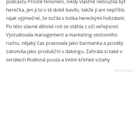
podcastu Prostě fenomén, nikdy vlastně netoužila být
herečka, jen ji to v té době bavilo, takže jí ani nepřišlo
nijak výjimečné, že točila s tolika hereckými hvězdami.
Po této slavné dětské roli se stáhla z očí veřejnosti.
Vystudovala management a marketing cestovního
ruchu, nějaký čas pracovala jako barmanka a později
zakotvila jako produkční v dabingu. Zahrála si také v
seriálech Rodinná pouta a Velmi křehké vztahy.