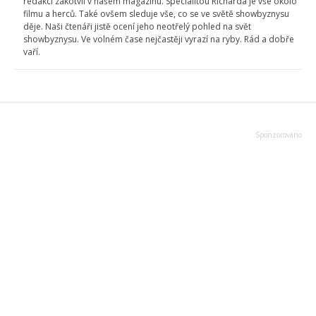
redakci zakotvil v našem magazínu. Specialitou Richarda je vše okolo
filmu a herců. Také ovšem sleduje vše, co se ve světě showbyznysu
děje. Naši čtenáři jistě ocení jeho neotřelý pohled na svět
showbyznysu. Ve volném čase nejčastěji vyrazí na ryby. Rád a dobře
vaří.