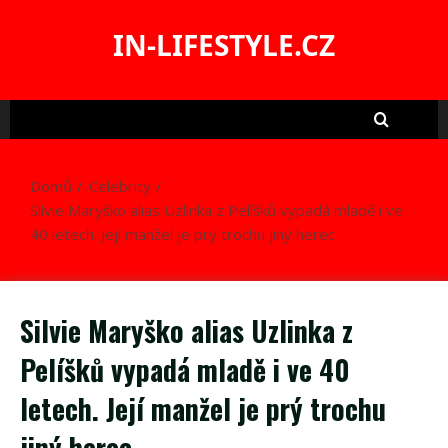
Skip
to
IN-LIFESTYLE.CZ
content
Domů
Celebrity
Silvie Maryško alias Uzlinka z Pelíšků vypadá mladě i ve
40 letech. Její manžel je prý trochu jiný herec
Silvie Maryško alias Uzlinka z
Pelíšků vypadá mladě i ve 40
letech. Její manžel je prý trochu
jiný herec