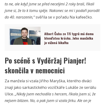
to ne, ale když jsme se před necelými 2 roky brali, říkali
jsme si, že to k tomu spěje. Nakonec se mi i podaří porodit
do 40. narozenin,“
svěřila se v pořadu Na kafeečko.
Albert Čuba ze Tří tygrů má doma
blonďatou krásku. Jeho manželka
je vážená lékařka
Po scéně s Vyděržaj Pianjer!
skončila v nemocnici
Za manžela si vzala Jiřího Maryška, kterého diváci
znají jako sarkastického vozíčkáře Lukáše ze seriálu
Ulice.
„Nikdy jsem nechodila s hercem, říkala jsem si, že
nejsem blázen. No, a pak jsem si vzala Jirku. Ale on je