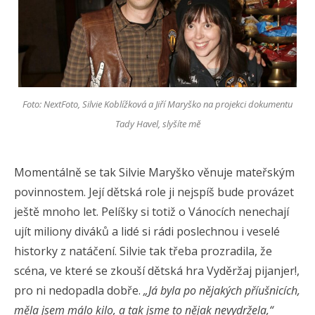
Foto: NextFoto, Silvie Koblížková a Jiří Maryško na projekci dokumentu
Tady Havel, slyšíte mě
Momentálně se tak Silvie Maryško věnuje mateřským
povinnostem. Její dětská role ji nejspíš bude provázet
ještě mnoho let. Pelíšky si totiž o Vánocích nenechají
ujít miliony diváků a lidé si rádi poslechnou i veselé
historky z natáčení. Silvie tak třeba prozradila, že
scéna, ve které se zkouší dětská hra Vyděržaj pijanjer!,
pro ni nedopadla dobře.
„Já byla po nějakých příušnicích,
měla jsem málo kilo, a tak jsme to nějak nevydržela,“