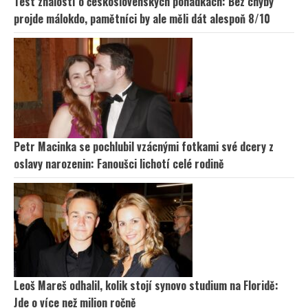
Test znalostí o československých pohádkách: Bez chyby
projde málokdo, pamětníci by ale měli dát alespoň 8/10
Petr Macinka se pochlubil vzácnými fotkami své dcery z
oslavy narozenin: Fanoušci lichotí celé rodině
Leoš Mareš odhalil, kolik stojí synovo studium na Floridě:
Jde o více než milion ročně