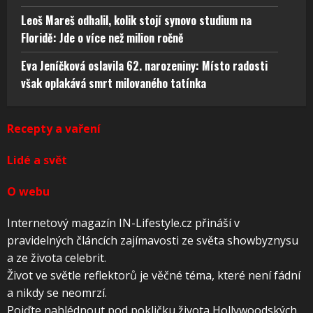
Leoš Mareš odhalil, kolik stojí synovo studium na
Floridě: Jde o více než milion ročně
Eva Jeníčková oslavila 62. narozeniny: Místo radosti
však oplakává smrt milovaného tatínka
Recepty a vaření
Lidé a svět
O webu
Internetový magazín IN-Lifestyle.cz přináší v
pravidelných článcích zajímavosti ze světa showbyznysu
a ze života celebrit.
Život ve světle reflektorů je věčné téma, které není fádní
a nikdy se neomrzí.
Pojďte nahlédnout pod pokličku života Hollywoodských