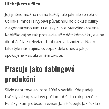
Hřebejkem u filmu.
Její jméno možná nezná každý, ale jakmile se řekne
Uzlinka, mnozí si vybaví půvabnou holčičku s culíky
z legendárního filmu Pelíšky. Silvie Maryško (rozená
Koblížková) se tak proslavila už v dětském věku, ale na
dlouhá léta z televizních obrazovek zmizela. Na In-
Lifestyle nás zajímalo, copak dělá dnes a jak je
spokojená v soukromém životě.
Pracuje jako dabingová
produkční
Silvie debutovala v roce 1996 v seriálu Kde padají
hvězdy, ale opravdový průlom přišel o rok později s
Pelíšky, kam ji obsadil režisér Jan Hřebejk. Jak řekla v