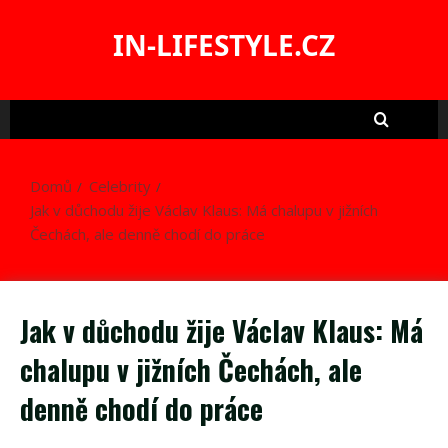
Skip
to
IN-LIFESTYLE.CZ
content
Domů
Celebrity
Jak v důchodu žije Václav Klaus: Má chalupu v jižních
Čechách, ale denně chodí do práce
Jak v důchodu žije Václav Klaus: Má
chalupu v jižních Čechách, ale
denně chodí do práce