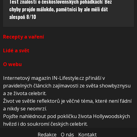
Test znalostí o československých pohádkách: Bez
chyby projde málokdo, pamětníci by ale měli dát
alespoň 8/10
Recepty a vaření
Lidé a svět
O webu
Internetový magazín IN-Lifestyle.cz přináší v
pravidelných článcích zajímavosti ze světa showbyznysu
a ze života celebrit.
Život ve světle reflektorů je věčné téma, které není fádní
a nikdy se neomrzí.
Pojďte nahlédnout pod pokličku života Hollywoodských
hvězd i do soukromí českých celebrit.
Redakce
O nás
Kontakt