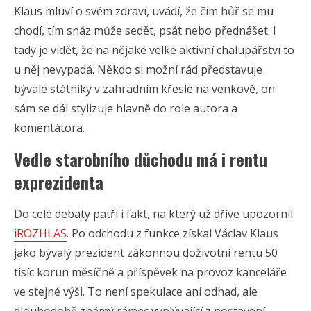
Klaus mluví o svém zdraví, uvádí, že čím hůř se mu
chodí, tím snáz může sedět, psát nebo přednášet. I
tady je vidět, že na nějaké velké aktivní chalupářství to
u něj nevypadá. Někdo si možní rád představuje
bývalé státníky v zahradním křesle na venkově, on
sám se dál stylizuje hlavně do role autora a
komentátora.
Vedle starobního důchodu má i rentu
exprezidenta
Do celé debaty patří i fakt, na který už dříve upozornil
iROZHLAS
. Po odchodu z funkce získal Václav Klaus
jako bývalý prezident zákonnou doživotní rentu 50
tisíc korun měsíčně a příspěvek na provoz kanceláře
ve stejné výši. To není spekulace ani odhad, ale
dlouhodobě známý rámec vyplývající z postavení