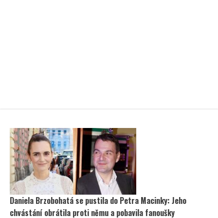
Daniela Brzobohatá se pustila do Petra Macinky: Jeho
chvástání obrátila proti němu a pobavila fanoušky