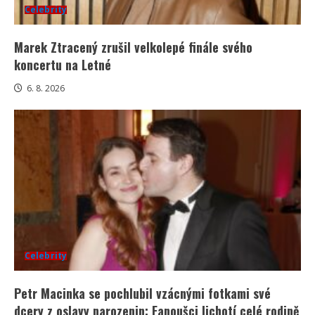
Celebrity
Marek Ztracený zrušil velkolepé finále svého
koncertu na Letné
6. 8. 2026
Celebrity
Petr Macinka se pochlubil vzácnými fotkami své
dcery z oslavy narozenin: Fanoušci lichotí celé rodině