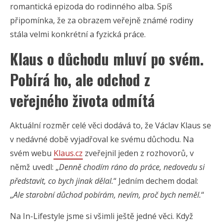
romantická epizoda do rodinného alba. Spíš
připomínka, že za obrazem veřejně známé rodiny
stála velmi konkrétní a fyzická práce.
Klaus o důchodu mluví po svém.
Pobírá ho, ale odchod z
veřejného života odmítá
Aktuální rozměr celé věci dodává to, že Václav Klaus se
v nedávné době vyjadřoval ke svému důchodu. Na
svém webu
Klaus.cz
zveřejnil jeden z rozhovorů, v
němž uvedl: „
Denně chodím ráno do práce, nedovedu si
představit, co bych jinak dělal.
“ Jedním dechem dodal:
„
Ale starobní důchod pobírám, nevím, proč bych neměl.
“
Na In-Lifestyle jsme si všimli ještě jedné věci. Když