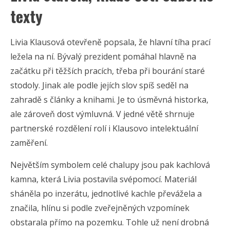
texty
Livia Klausová otevřeně popsala, že hlavní tíha prací
ležela na ní. Bývalý prezident pomáhal hlavně na
začátku při těžších pracích, třeba při bourání staré
stodoly. Jinak ale podle jejích slov spíš seděl na
zahradě s články a knihami. Je to úsměvná historka,
ale zároveň dost výmluvná. V jedné větě shrnuje
partnerské rozdělení rolí i Klausovo intelektuální
zaměření.
Největším symbolem celé chalupy jsou pak kachlová
kamna, která Livia postavila svépomocí. Materiál
sháněla po inzerátu, jednotlivé kachle převážela a
značila, hlínu si podle zveřejněných vzpomínek
obstarala přímo na pozemku. Tohle už není drobná