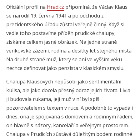
Oficiální profil na
Hrad.cz
připomíná, že Václav Klaus
se narodil 19. června 1941 a po odchodu z
prezidentského úřadu zůstal veřejně činný. Když si
vedle toho postavíme příběh prudické chalupy,
získáme celkem jasné obrázek. Na jedné straně
venkovské zázemí, rodina a desítky let stejného místa.
Na druhé straně muž, který se ani ve vyšším věku
nechce definovat jako penzista v klasickém smyslu.
Chalupa Klausových nepůsobí jako sentimentální
kulisa, ale jako docela přesný odraz jejich života. Livia
ji budovala rukama, její muž v ní byl spíš
pozorovatelem s textem v ruce. A podobně to vypadá i
dnes, ona je spojovaná s domovem a rodinným řádem,
on hlavně s názory, kanceláří a veřejným prostorem.
Chalupa v Prudicích zůstává důležitým bodem rodinné