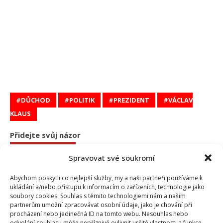
DŮCHOD
POLITIK
PREZIDENT
VÁCLAV
KLAUS
Přidejte svůj názor
KOMENTOVAT
Spravovat své soukromí
Abychom poskytli co nejlepší služby, my a naši partneři používáme k
Iveta Kohoutová
ukládání a/nebo přístupu k informacím o zařízeních, technologie jako
Trojlístek našich redaktorů doplňuje Iveta. Vrátila se na pozici
soubory cookies. Souhlas s těmito technologiemi nám a našim
redaktorky po mateřské dovolené a našim čtenářům přináší
partnerům umožní zpracovávat osobní údaje, jako je chování při
zajímavé informace o osobnostech, které se hřejí v záři reflektorů.
procházení nebo jedinečná ID na tomto webu. Nesouhlas nebo
Kromě rodiny se Iveta ráda věnuje malování obrazů a miluje
odvolání souhlasu může nepříznivě ovlivnit určité vlastnosti a funkce.