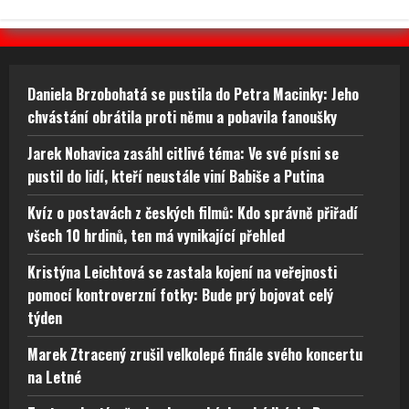
Daniela Brzobohatá se pustila do Petra Macinky: Jeho
chvástání obrátila proti němu a pobavila fanoušky
Jarek Nohavica zasáhl citlivé téma: Ve své písni se
pustil do lidí, kteří neustále viní Babiše a Putina
Kvíz o postavách z českých filmů: Kdo správně přiřadí
všech 10 hrdinů, ten má vynikající přehled
Kristýna Leichtová se zastala kojení na veřejnosti
pomocí kontroverzní fotky: Bude prý bojovat celý
týden
Marek Ztracený zrušil velkolepé finále svého koncertu
na Letné