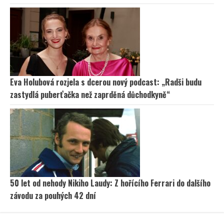
Eva Holubová rozjela s dcerou nový podcast: „Radši budu
zastydlá puberťačka než zaprděná důchodkyně“
50 let od nehody Nikiho Laudy: Z hořícího Ferrari do dalšího
závodu za pouhých 42 dní