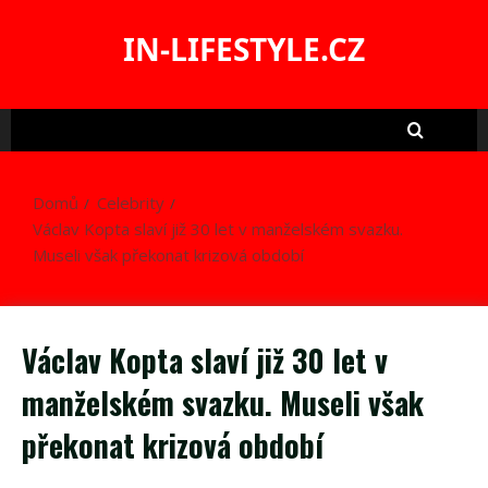
Skip
to
IN-LIFESTYLE.CZ
content
Domů
Celebrity
Václav Kopta slaví již 30 let v manželském svazku.
Museli však překonat krizová období
Václav Kopta slaví již 30 let v
manželském svazku. Museli však
překonat krizová období