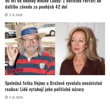
50 let od nehody Nikiho Laudy: Z hořícího Ferrari do
dalšího závodu za pouhých 42 dní
5. 8. 2026
Celebrity
Společná fotka Hejmy a Brožové vyvolala nenávistné
reakce: Lidé vytahují jeho politické názory
5. 8. 2026