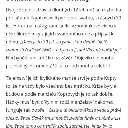
Dvojice spolu strávila dlouhých 12 let, než se rozhodla
pro sňatek. Nyní oslavili perlovou svatbu, krásných 30
let. Herec na Instagramu sdílel vzpomínkové video s
několika snímky z jejich svatebního dne a připsal k
němu: „
Dnes je to 30 let, co jsme si po dvanáctileté
známosti řekli své ANO – a byla to jízda! Vlastně pořád je.
“
Nechybělo ani srdíčko na závěr. Objevilo se mnoho
pochvalných komentářů, a to i od mnoha celebrit.
Tajemství jejich idylického manželství je podle Kopty
to, že ne vždy bylo všechno bez mráčků. Krize byly a
budou a podle manželů Koptových je to tak dobře.
Hádky musí být, díky nim totiž manželství nakonec
funguje tak dobře. „
Cesty k té dlouhověkosti vedou právě
přesto, že se člověk musí naučit zvládat hněv a určité krize
tím, že se tomu co nejdřív spolu zasmějete. Jinak by to