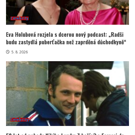
Celebrity
Eva Holubová rozjela s dcerou nový podcast: „Radši
budu zastydlá puberťačka než zaprděná důchodkyně“
5. 8. 2026
Celebrity