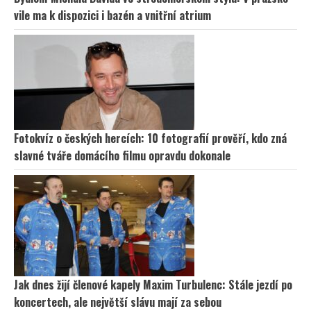
vile ma k dispozici i bazén a vnitřní atrium
Fotokvíz o českých hercích: 10 fotografií prověří, kdo zná
slavné tváře domácího filmu opravdu dokonale
Jak dnes žijí členové kapely Maxim Turbulenc: Stále jezdí po
koncertech, ale největší slávu mají za sebou