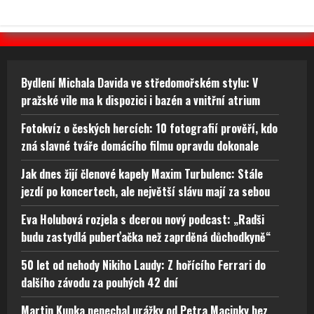
Bydlení Michala Davida ve středomořském stylu: V
pražské vile ma k dispozici i bazén a vnitřní atrium
Fotokvíz o českých hercích: 10 fotografií prověří, kdo
zná slavné tváře domácího filmu opravdu dokonale
Jak dnes žijí členové kapely Maxim Turbulenc: Stále
jezdí po koncertech, ale největší slávu mají za sebou
Eva Holubová rozjela s dcerou nový podcast: „Radši
budu zastydlá puberťačka než zaprděná důchodkyně“
50 let od nehody Nikiho Laudy: Z hořícího Ferrari do
dalšího závodu za pouhých 42 dní
Martin Kupka nenechal urážky od Petra Macinky bez