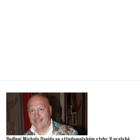
Bydlení Michala Davida ve středomořském stylu: V pražské