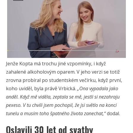
Jenže Kopta má trochu jiné vzpomínky, i když
zahalené alkoholovým oparem. V jeho verzi se totiž
zrovna probíral po studentském večírku, když první,
koho uviděl, byla právě Vrbická.
„Ona vypadala jako
anděl. Když mě viděla, zeptala se mě, jestli si nezahraju
pexeso. V tu chvíli jsem pochopil, že jsi světlo na konci
tunelu a musím toho špatného života zanechat,“
dodal.
Oslavili 30 let od svatby