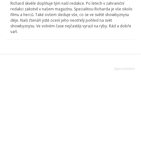
Richard skvěle doplňuje tým naší redakce. Po letech v zahraniční
redakci zakotvil v našem magazínu. Specialitou Richarda je vše okolo
filmu a herců. Také ovšem sleduje vše, co se ve světě showbyznysu
děje. Naši čtenáři jistě ocení jeho neotřelý pohled na svět
showbyznysu. Ve volném čase nejčastěji vyrazí na ryby. Rád a dobře
vaří.