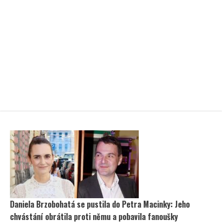
Daniela Brzobohatá se pustila do Petra Macinky: Jeho
chvástání obrátila proti němu a pobavila fanoušky