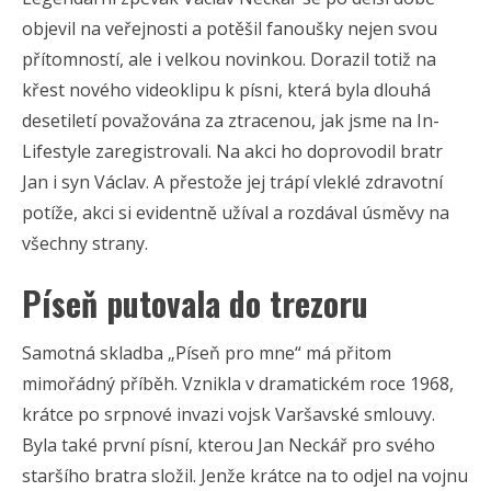
objevil na veřejnosti a potěšil fanoušky nejen svou
přítomností, ale i velkou novinkou. Dorazil totiž na
křest nového videoklipu k písni, která byla dlouhá
desetiletí považována za ztracenou, jak jsme na In-
Lifestyle zaregistrovali. Na akci ho doprovodil bratr
Jan i syn Václav. A přestože jej trápí vleklé zdravotní
potíže, akci si evidentně užíval a rozdával úsměvy na
všechny strany.
Píseň putovala do trezoru
Samotná skladba „Píseň pro mne“ má přitom
mimořádný příběh. Vznikla v dramatickém roce 1968,
krátce po srpnové invazi vojsk Varšavské smlouvy.
Byla také první písní, kterou Jan Neckář pro svého
staršího bratra složil. Jenže krátce na to odjel na vojnu