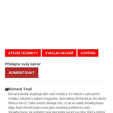
ČESKÉ CELEBRITY
VÁCLAV NECKÁŘ
ZPĚVÁK
Přidejte svůj názor
KOMENTOVAT
Richard Touš
Richard skvěle doplňuje tým naší redakce. Po letech v zahraniční
redakci zakotvil v našem magazínu. Specialitou Richarda je vše okolo
filmu a herců. Také ovšem sleduje vše, co se ve světě showbyznysu
děje. Naši čtenáři jistě ocení jeho neotřelý pohled na svět
showbyznysu. Ve volném čase nejčastěji vyrazí na ryby. Rád a dobře