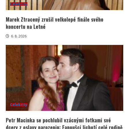
Celebrity
Marek Ztracený zrušil velkolepé finále svého
koncertu na Letné
6. 8. 2026
Celebrity
Petr Macinka se pochlubil vzácnými fotkami své
dcery z oslavy narozenin: Fanoušci lichotí celé rodině