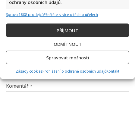
ochrany osobních údajů.
Správa 1808 prodejců
Přečtěte si více o těchto účelech
PŘÍJMOUT
ODMÍTNOUT
Napsat komentář
Spravovat možnosti
Vaše e-mailová adresa nebude zveřejněna.
Zásady cookies
Prohlášení o ochraně osobních údajů
Kontakt
Vyžadované informace jsou označeny
*
Komentář
*