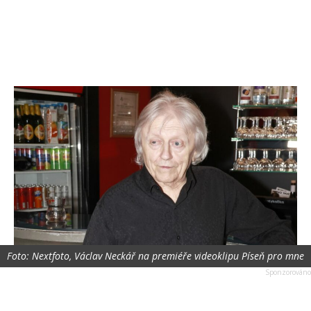
Foto: Nextfoto, Václav Neckář na premiéře videoklipu Píseň pro mne