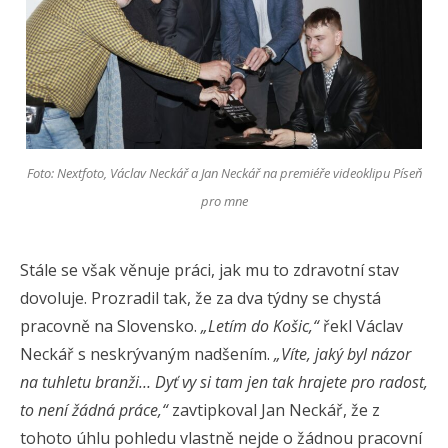
Foto: Nextfoto, Václav Neckář a Jan Neckář na premiéře videoklipu Píseň
pro mne
Stále se však věnuje práci, jak mu to zdravotní stav
dovoluje. Prozradil tak, že za dva týdny se chystá
pracovně na Slovensko.
„Letím do Košic,“
řekl Václav
Neckář s neskrývaným nadšením.
„Víte, jaký byl názor
na tuhletu branži… Dyť vy si tam jen tak hrajete pro radost,
to není žádná práce,“
zavtipkoval Jan Neckář, že z
tohoto úhlu pohledu vlastně nejde o žádnou pracovní