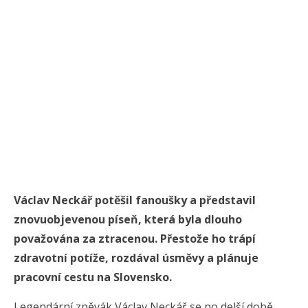
Václav Neckář potěšil fanoušky a představil
znovuobjevenou píseň, která byla dlouho
považována za ztracenou. Přestože ho trápí
zdravotní potíže, rozdával úsměvy a plánuje
pracovní cestu na Slovensko.
Legendární zpěvák Václav Neckář se po delší době