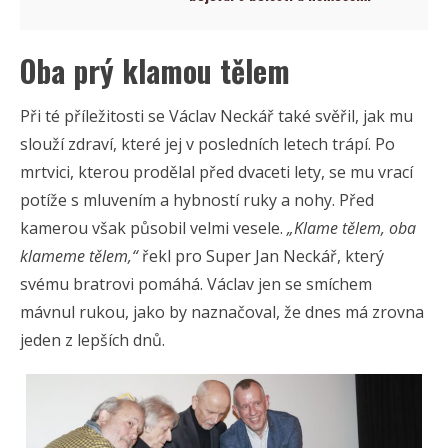
Oba prý klamou tělem
Při té příležitosti se Václav Neckář také svěřil, jak mu
slouží zdraví, které jej v posledních letech trápí. Po
mrtvici, kterou prodělal před dvaceti lety, se mu vrací
potíže s mluvením a hybností ruky a nohy. Před
kamerou však působil velmi vesele.
„Klame tělem, oba
klameme tělem,“
řekl pro Super Jan Neckář, který
svému bratrovi pomáhá. Václav jen se smíchem
mávnul rukou, jako by naznačoval, že dnes má zrovna
jeden z lepších dnů.