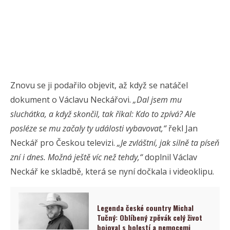
Znovu se ji podařilo objevit, až když se natáčel
dokument o Václavu Neckářovi.
„Dal jsem mu
sluchátka, a když skončil, tak říkal: Kdo to zpívá? Ale
posléze se mu začaly ty události vybavovat,“
řekl Jan
Neckář pro Českou televizi.
„Je zvláštní, jak silně ta píseň
zní i dnes. Možná ještě víc než tehdy,“
doplnil Václav
Neckář ke skladbě, která se nyní dočkala i videoklipu.
Legenda české country Michal
Tučný: Oblíbený zpěvák celý život
bojoval s bolestí a nemocemi