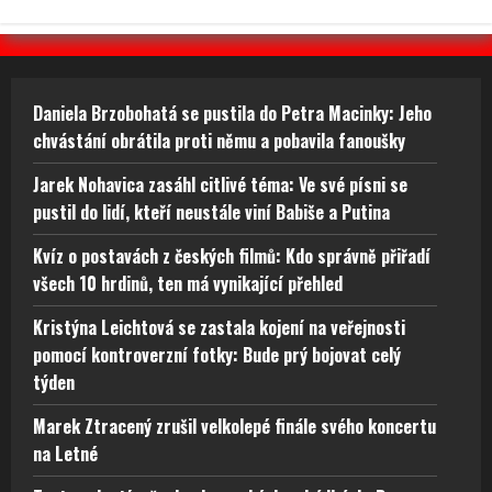
Daniela Brzobohatá se pustila do Petra Macinky: Jeho
chvástání obrátila proti němu a pobavila fanoušky
Jarek Nohavica zasáhl citlivé téma: Ve své písni se
pustil do lidí, kteří neustále viní Babiše a Putina
Kvíz o postavách z českých filmů: Kdo správně přiřadí
všech 10 hrdinů, ten má vynikající přehled
Kristýna Leichtová se zastala kojení na veřejnosti
pomocí kontroverzní fotky: Bude prý bojovat celý
týden
Marek Ztracený zrušil velkolepé finále svého koncertu
na Letné