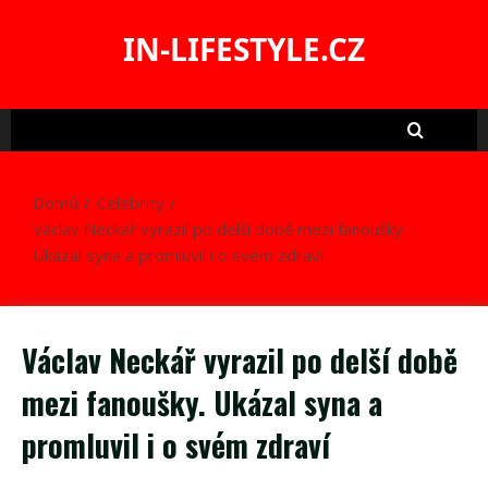
Skip
to
IN-LIFESTYLE.CZ
content
Domů
Celebrity
Václav Neckář vyrazil po delší době mezi fanoušky.
Ukázal syna a promluvil i o svém zdraví
Václav Neckář vyrazil po delší době
mezi fanoušky. Ukázal syna a
promluvil i o svém zdraví