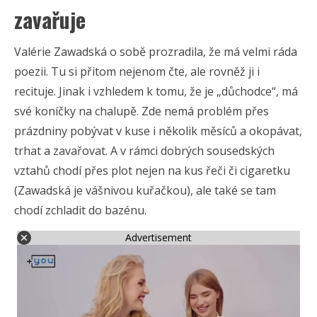
zavařuje
Valérie Zawadská o sobě prozradila, že má velmi ráda
poezii. Tu si přitom nejenom čte, ale rovněž ji i
recituje. Jinak i vzhledem k tomu, že je „důchodce“, má
své koníčky na chalupě. Zde nemá problém přes
prázdniny pobývat v kuse i několik měsíců a okopávat,
trhat a zavařovat. A v rámci dobrých sousedských
vztahů chodí přes plot nejen na kus řeči či cigaretku
(Zawadská je vášnivou kuřačkou), ale také se tam
chodí zchladit do bazénu.
Advertisement