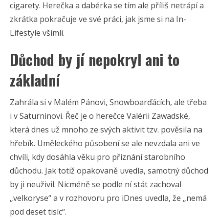
cigarety. Herečka a dabérka se tím ale příliš netrápí a
zkrátka pokračuje ve své práci, jak jsme si na In-
Lifestyle všimli.
Důchod by jí nepokryl ani to
základní
Zahrála si v Malém Pánovi, Snowboarďácích, ale třeba
i v Saturninovi. Řeč je o herečce Valérii Zawadské,
která dnes už mnoho ze svých aktivit tzv. pověsila na
hřebík. Uměleckého působení se ale nevzdala ani ve
chvíli, kdy dosáhla věku pro přiznání starobního
důchodu. Jak totiž opakovaně uvedla, samotný důchod
by ji neuživil. Nicméně se podle ní stát zachoval
„velkoryse“ a v rozhovoru pro iDnes uvedla, že „nemá
pod deset tisíc“.