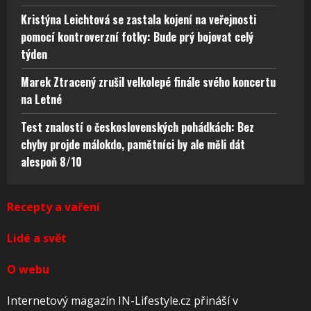
Kristýna Leichtová se zastala kojení na veřejnosti
pomocí kontroverzní fotky: Bude prý bojovat celý
týden
Marek Ztracený zrušil velkolepé finále svého koncertu
na Letné
Test znalostí o československých pohádkách: Bez
chyby projde málokdo, pamětníci by ale měli dát
alespoň 8/10
Recepty a vaření
Lidé a svět
O webu
Internetový magazín IN-Lifestyle.cz přináší v