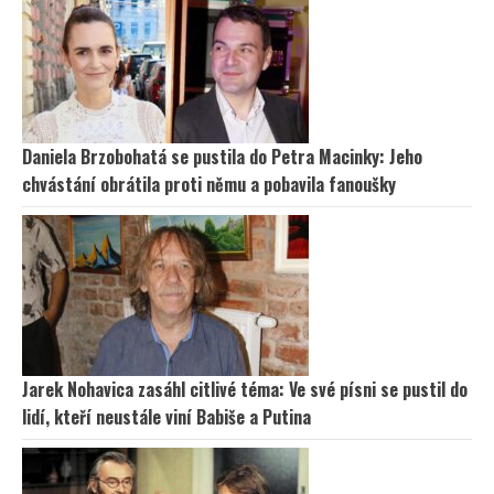
Daniela Brzobohatá se pustila do Petra Macinky: Jeho
chvástání obrátila proti němu a pobavila fanoušky
Jarek Nohavica zasáhl citlivé téma: Ve své písni se pustil do
lidí, kteří neustále viní Babiše a Putina