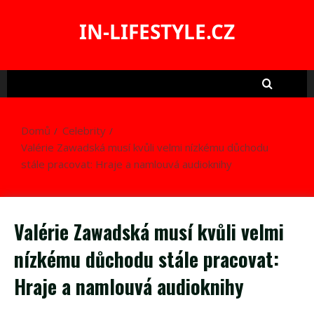
Skip
to
IN-LIFESTYLE.CZ
content
Domů
Celebrity
Valérie Zawadská musí kvůli velmi nízkému důchodu
stále pracovat: Hraje a namlouvá audioknihy
Valérie Zawadská musí kvůli velmi
nízkému důchodu stále pracovat:
Hraje a namlouvá audioknihy