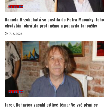
Celebrity
Daniela Brzobohatá se pustila do Petra Macinky: Jeho
chvástání obrátila proti němu a pobavila fanoušky
7. 8. 2026
Celebrity
Jarek Nohavica zasáhl citlivé téma: Ve své písni se