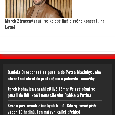
Marek Ztracený zrušil velkolepé finále svého koncertu na
Letné
Daniela Brzobohatá se pustila do Petra Macinky: Jeho
chvástání obrátila proti němu a pobavila fanoušky
Jarek Nohavica zasáhl citlivé téma: Ve své písni se
pustil do lidí, kteří neustále viní Babiše a Putina
Kvíz o postavách z českých filmů: Kdo správně přiřadí
všech 10 hrdinů, ten má vynikající přehled