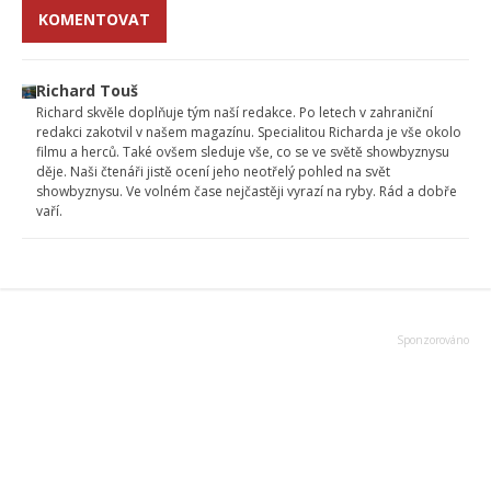
KOMENTOVAT
Richard Touš
Richard skvěle doplňuje tým naší redakce. Po letech v zahraniční
redakci zakotvil v našem magazínu. Specialitou Richarda je vše okolo
filmu a herců. Také ovšem sleduje vše, co se ve světě showbyznysu
děje. Naši čtenáři jistě ocení jeho neotřelý pohled na svět
showbyznysu. Ve volném čase nejčastěji vyrazí na ryby. Rád a dobře
vaří.