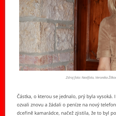
Zdroj foto: Nextfoto, Veronika Žil
Částka, o kterou se jednalo, prý byla vysoká. 
ozvali znovu a žádali o peníze na nový telefon
dceřině kamarádce, načež zjistila, že to byl p