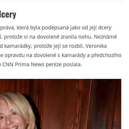
dcery
zpráva, která byla podepsaná jako od její dcery
ní, protože si na dovolené zranila nohu. Neznámé
od kamarádky, protože její se rozbil. Veronika
ra je opravdu na dovolené s kamarády a předchozího
lu CNN Prima News peníze poslala.