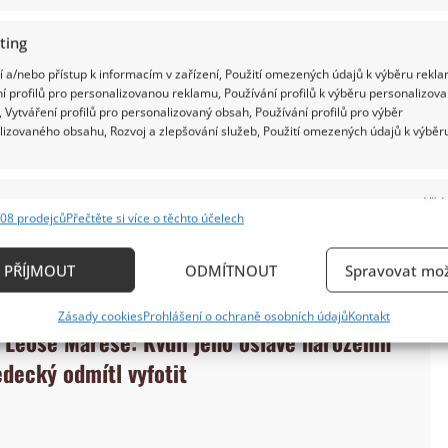
ting
 a/nebo přístup k informacím v zařízení, Použití omezených údajů k výběru rekla
í profilů pro personalizovanou reklamu, Používání profilů k výběru personalizov
 Vytváření profilů pro personalizovaný obsah, Používání profilů pro výběr
lizovaného obsahu, Rozvoj a zlepšování služeb, Použití omezených údajů k výběr
ody o starobní důchod zažádala už před čtyřmi
nezapočítala všechna její práce, a proto jí byl
e
Vždy
 to více ji tak jistě zasáhlo, že během loňského
08 prodejců
Přečtěte si více o těchto účelech
ání a kombinování údajů z jiných zdrojů údajů, Propojení různých zařízení,
kace zařízení na základě automaticky přenášených informací.
PŘÍJMOUT
ODMÍTNOUT
Spravovat mož
ání přesných údajů o zeměpisné poloze, Identifikace zařízení n
Zásady cookies
Prohlášení o ochraně osobních údajů
Kontakt
ě aktivně požadovaných informací.
 Leoše Mareše: Kvůli jeho oslavě narozenin
edecký odmítl vyfotit
ění bezpečnosti, předcházení a zjišťování podvodů a
ňování chyb, Poskytování a zobrazování reklamy a
Vždy
, Ukládání a sdělování voleb ochrany osobních údajů.