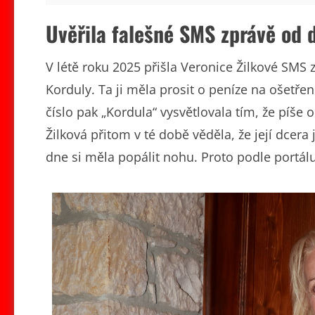
Uvěřila falešné SMS zprávě od 
V létě roku 2025 přišla Veronice Žilkové SMS 
Korduly. Ta ji měla prosit o peníze na ošetře
číslo pak „Kordula“ vysvětlovala tím, že píše 
Žilková přitom v té době věděla, že její dce
dne si měla popálit nohu. Proto podle portá