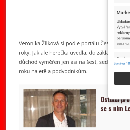
Marke
Ukládání
Vytvářen
reklamy,
persona
Veronika Žilková si podle portálu České důch
obsahu.
roky. Jak ale herečka uvedla, do základu se jí 
Funkc
důchod vyměřen jen asi na šest, sedm tisíc. O
Správa 18
Přiřazov
roku naletěla podvodníkům.
Identifi
Použív
základ
Ostuda pro
se s ním L
Zajišt
odstra
obsahu