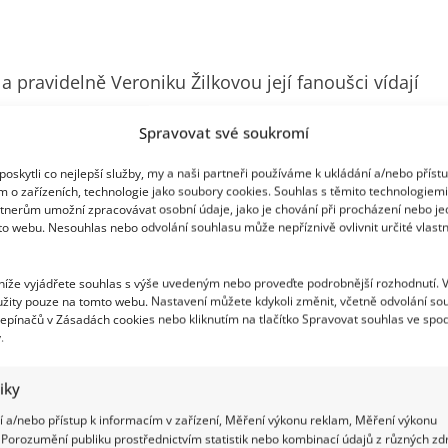
 a pravidelně Veroniku Žilkovou její fanoušci vídají
ři a sestry, donedávna to pak byla třeba i primácká
Spravovat své soukromí
erečka přitom odvádí i přesto, že už si před
oskytli co nejlepší služby, my a naši partneři používáme k ukládání a/nebo příst
očítali tak nízký, že když se dozvěděla, kolik jí
m o zařízeních, technologie jako soubory cookies. Souhlas s těmito technologiem
rozplakala.
tnerům umožní zpracovávat osobní údaje, jako je chování při procházení nebo j
to webu. Nesouhlas nebo odvolání souhlasu může nepříznivě ovlivnit určité vlastn
 níže vyjádřete souhlas s výše uvedeným nebo proveďte podrobnější rozhodnutí. 
žity pouze na tomto webu. Nastavení můžete kdykoli změnit, včetně odvolání so
epínačů v Zásadách cookies nebo kliknutím na tlačítko Spravovat souhlas ve spod
.
tiky
 a/nebo přístup k informacím v zařízení, Měření výkonu reklam, Měření výkonu
Porozumění publiku prostřednictvím statistik nebo kombinací údajů z různých zdr