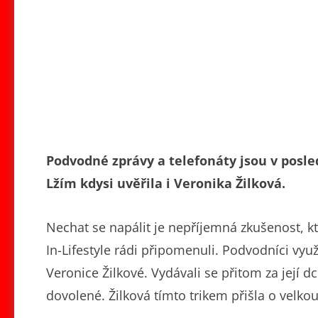
Podvodné zprávy a telefonáty jsou v posled
Lžím kdysi uvěřila i Veronika Žilková.
Nechat se napálit je nepříjemná zkušenost, k
In-Lifestyle rádi připomenuli. Podvodníci vyu
Veronice Žilkové. Vydávali se přitom za její d
dovolené. Žilková tímto trikem přišla o velko