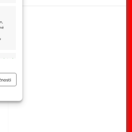
m,
ané
u
 aktivní
nosti
a
 aktivní