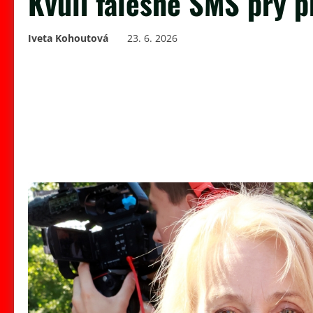
Kvůli falešné SMS prý p
Iveta Kohoutová
23. 6. 2026