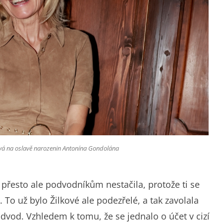
ková na oslavě narozenin Antonína Gondolána
I přesto ale podvodníkům nestačila, protože ti se
. To už bylo Žilkové ale podezřelé, a tak zavolala
odvod. Vzhledem k tomu, že se jednalo o účet v cizí