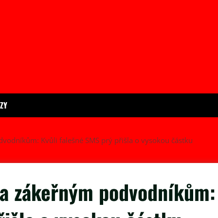
ÍZY
dvodníkům: Kvůli falešné SMS prý přišla o vysokou částku
ěla zákeřným podvodníkům: