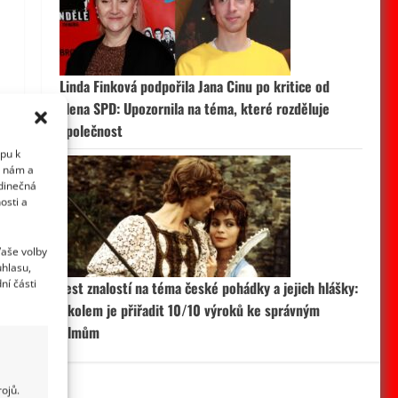
Linda Finková podpořila Jana Cinu po kritice od
člena SPD: Upozornila na téma, které rozděluje
společnost
upu k
i nám a
edinečná
osti a
Vaše volby
uhlasu,
ní části
Test znalostí na téma české pohádky a jejich hlášky:
Úkolem je přiřadit 10/10 výroků ke správným
filmům
ojů.