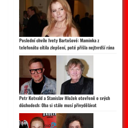
Poslední chvíle Ivety Bartošové: Maminka z
telefonátu cítila zlepšení, poté přišla nejtvrdší rána
Petr Kotvald a Stanislav Hložek otevřeně o svých
důchodech: Oba si stále musí přivydělávat