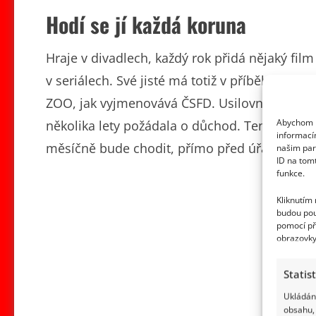
Hodí se jí každá koruna
Hraje v divadlech, každý rok přidá nějaký film
v seriálech. Své jisté má totiž v příběhu Brat
ZOO, jak vyjmenovává ČSFD. Usilovnou práci h
Abychom p
několika lety požádala o důchod. Ten jí ale vyp
informací
měsíčně bude chodit, přímo před úřadem se 
našim par
ID na tom
funkce.
Kliknutím
budou pou
pomocí př
obrazovky
Statis
Ukládání
obsahu, 