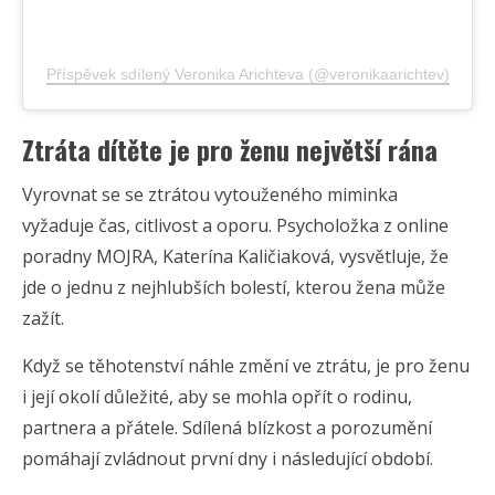
Příspěvek sdílený Veronika Arichteva (@veronikaarichtev)
Ztráta dítěte je pro ženu největší rána
Vyrovnat se se ztrátou vytouženého miminka
vyžaduje čas, citlivost a oporu. Psycholožka z online
poradny MOJRA, Katerína Kaličiaková, vysvětluje, že
jde o jednu z nejhlubších bolestí, kterou žena může
zažít.
Když se těhotenství náhle změní ve ztrátu, je pro ženu
i její okolí důležité, aby se mohla opřít o rodinu,
partnera a přátele. Sdílená blízkost a porozumění
pomáhají zvládnout první dny i následující období.