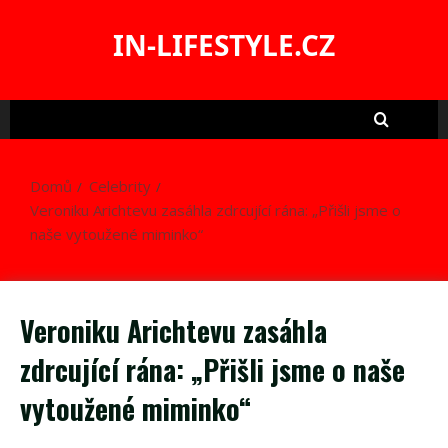
Skip
to
IN-LIFESTYLE.CZ
content
Domů
Celebrity
Veroniku Arichtevu zasáhla zdrcující rána: „Přišli jsme o
naše vytoužené miminko“
Veroniku Arichtevu zasáhla
zdrcující rána: „Přišli jsme o naše
vytoužené miminko“