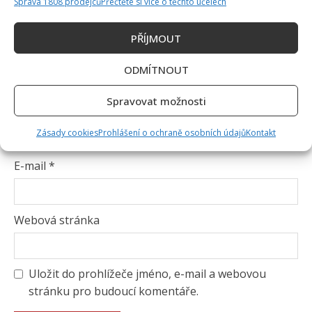
Správa 1808 prodejců
Přečtěte si více o těchto účelech
PŘÍJMOUT
ODMÍTNOUT
Spravovat možnosti
Jméno
*
Zásady cookies
Prohlášení o ochraně osobních údajů
Kontakt
E-mail
*
Webová stránka
Uložit do prohlížeče jméno, e-mail a webovou
stránku pro budoucí komentáře.