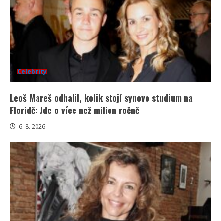
Celebrity
Leoš Mareš odhalil, kolik stojí synovo studium na
Floridě: Jde o více než milion ročně
6. 8. 2026