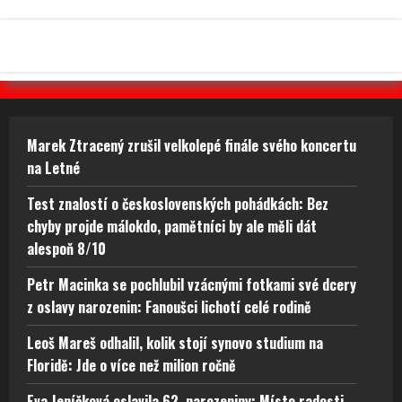
Marek Ztracený zrušil velkolepé finále svého koncertu
na Letné
Test znalostí o československých pohádkách: Bez
chyby projde málokdo, pamětníci by ale měli dát
alespoň 8/10
Petr Macinka se pochlubil vzácnými fotkami své dcery
z oslavy narozenin: Fanoušci lichotí celé rodině
Leoš Mareš odhalil, kolik stojí synovo studium na
Floridě: Jde o více než milion ročně
Eva Jeníčková oslavila 62. narozeniny: Místo radosti