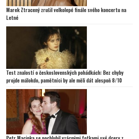
Marek Ztracený zrušil velkolepé finále svého koncertu na
Letné
Test znalostí o československých pohádkách: Bez chyby
projde málokdo, pamětníci by ale měli dát alespoň 8/10
Petr Macinka se pochlubil vzácnými fotkami své dcery z