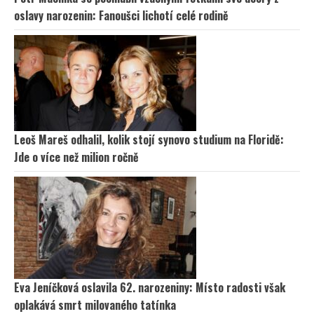
oslavy narozenin: Fanoušci lichotí celé rodině
Leoš Mareš odhalil, kolik stojí synovo studium na Floridě:
Jde o více než milion ročně
Eva Jeníčková oslavila 62. narozeniny: Místo radosti však
oplakává smrt milovaného tatínka