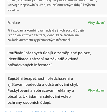
obsah, Používání profilů pro výběr personalizovaného obsahu,
Rozvoj a zlepšování služeb, Použití omezených údajů k výběru
obsahu.
Funkce
Vždy aktivní
Přiřazování a kombinování údajů z jiných zdrojů údajů,
Propojení různých zařízení, Identifikace zařízení na
základě automaticky přenášených informací.
Používání přesných údajů o zeměpisné poloze,
Napsat komentář
Identifikace zařízení na základě aktivně
požadovaných informací.
Vaše e-mailová adresa nebude zveřejněna.
Vyžadované informace jsou označeny
*
Zajištění bezpečnosti, předcházení a
Komentář
*
zjišťování podvodů a odstraňování chyb,
Poskytování a zobrazování reklamy a
Vždy aktivní
obsahu, Ukládání a sdělování voleb
ochrany osobních údajů.