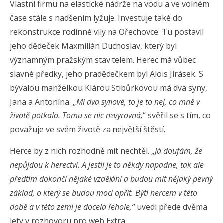
Vlastní firmu na elastické nádrže na vodu a ve volném
čase stále s nadšením lyžuje. Investuje také do
rekonstrukce rodinné vily na Ořechovce. Tu postavil
jeho dědeček Maxmilián Duchoslav, který byl
významným pražským stavitelem. Herec má vůbec
slavné předky, jeho pradědečkem byl Alois Jirásek. S
bývalou manželkou Klárou Stibůrkovou má dva syny,
Jana a Antonína. „
Mí dva synové, to je to nej, co mně v
životě potkalo. Tomu se nic nevyrovná,
“ svěřil se s tím, co
považuje ve svém životě za největší štěstí.
Herce by z nich rozhodně mít nechtěl. „
Já doufám, že
nepůjdou k herectví. A jestli je to někdy napadne, tak ale
předtím dokončí nějaké vzdělání a budou mít nějaký pevný
základ, o který se budou moci opřít. Býti hercem v této
době a v této zemi je docela řehole,“
uvedl přede dvěma
lety v rozhovoru pro web Extra.