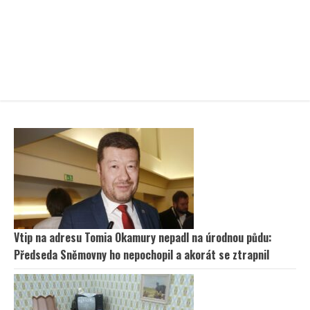
Vtip na adresu Tomia Okamury nepadl na úrodnou půdu:
Předseda Sněmovny ho nepochopil a akorát se ztrapnil