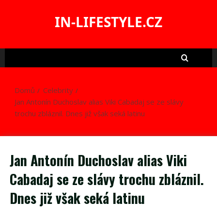
Skip
to
IN-LIFESTYLE.CZ
content
Domů
Celebrity
Jan Antonín Duchoslav alias Viki Cabadaj se ze slávy
trochu zbláznil. Dnes již však seká latinu
Jan Antonín Duchoslav alias Viki
Cabadaj se ze slávy trochu zbláznil.
Dnes již však seká latinu