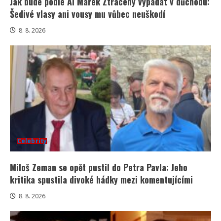
Jak bude podle AI Marek Ztracený vypadat v důchodu:
Šedivé vlasy ani vousy mu vůbec neuškodí
8. 8. 2026
Celebrity
Miloš Zeman se opět pustil do Petra Pavla: Jeho
kritika spustila divoké hádky mezi komentujícími
8. 8. 2026