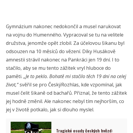
Gymnázium nakonec nedokončil a musel narukovat
na vojnu do Humenného. Vypracoval se tu na velitele
družstva, jenomže opět zlobil. Za účelovou šikanu byl
odsouzen na 10 měsíců do vězení. Díky Husákově
amnestii strávil nakonec na Pankráci jen 19 dní. I to
stačilo, aby se mu tento zážitek vryl hluboce do
paměti.
„Je to peklo. Bohatě mi stačilo těch 19 dní na celej
život,“
svěřil se pro ČeskýRozhlas, kde vzpomínal, jak
musel čelit šikaně od bachařů. Přiznal, že tento zážitek
jej hodně změnil. Ale nakonec nebyl tím nejhorším, co
jej v životě potkalo, jak si dlouho myslel.
Tragické osudy českých hvězd: