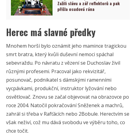
Zažili slávu a zář reflektorů a pak
přišla osudová rána
Herec má slavné předky
Mnohem horší bylo oznámit jeho mamince tragickou
smrt bratra, který kvůli duševní nemoci spáchal
sebevraždu. Po návratu z vězení se Duchoslav živil
různými profesemi. Pracoval jako rekvizitář,
posunovač, podnikatel s dámskými ramenními
vycpávkami, produkční, instruktor lyžování nebo
osvětlovač. Znovu se začal objevovat na obrazovce po
roce 2004. Natočil pokračování Sněženek a machrů,
zahrál si třeba v Rafťácích nebo 2Bobule. Herectvím se
však neživí, což mu dává svobodu ve výběru toho, co
chce točit.