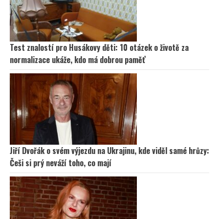
Test znalostí pro Husákovy děti: 10 otázek o životě za
normalizace ukáže, kdo má dobrou paměť
Jiří Dvořák o svém výjezdu na Ukrajinu, kde viděl samé hrůzy:
Češi si prý neváží toho, co mají