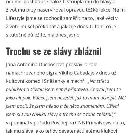
neuměl dost dobře naložit, stoupla mu do hlavy a
život mu brzy naservíroval opravdu těžké lekce. Na In-
Lifestyle jsme se rozhodli zaměřit na to, jaké věci v
životě musel překonat a jak žije dnes. O tom, co je
skutečně důležité, má dnes jasno.
Trochu se ze slávy zbláznil
Jana Antonína Duchoslava proslavila role
namachrovaného sígra Vikiho Cabadaje v dnes už
kultovní komedii Sněženky a machři.
„Na střet s
publikem a slávou jsem nebyl připraven. Choval jsem se
jako hlupák. Vůbec jsem nevěděl, jak to mám uchopit. Měl
jsem pocit, že jsem někdo a že něco znamenám. Užíval
jsem si svou chvilku slávy a trochu se z toho zbláznil,“
vzpomínal v pořadu Povídej na CNNPrimaNews na to,
jak mu sláva jako tehdy devatenáctiletému klukovi