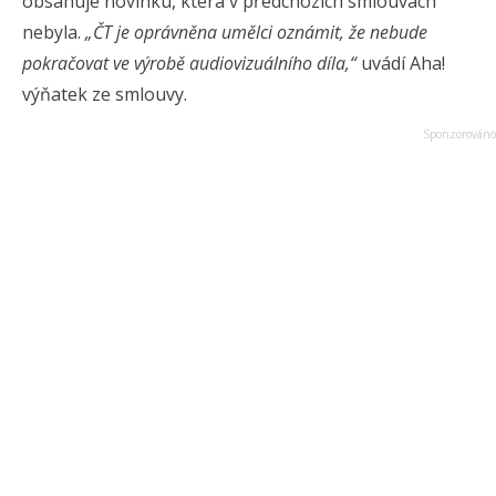
obsahuje novinku, která v předchozích smlouvách
nebyla.
„ČT je oprávněna umělci oznámit, že nebude
pokračovat ve výrobě audiovizuálního díla,“
uvádí Aha!
výňatek ze smlouvy.