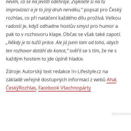
nevím, co se na jevišti odehraje. Zvyknete si na tu
improvizaci a je to jiný druh nerváku,“
popsal pro Český
rozhlas, co při natáčení každého dílu prožívá. Velkou
radostí je, když odhadne hostův smysl pro humor a
pak to v rozhovoru klape. Občas se však také zapotí.
„Někdy je to tužší práce. Ale já jsem tam od toho, abych
ten rozhovor dotáhl do konce,“
svěřil se s tím, že ne s
každým hostem to jde úplně hladce.
Zdroje: Autorský text redakce In-Lifestyle.cz na
základě veřejně dostupných informací z webů
Aha!
,
ČeskýRozhlas
,
Facebook Všechnopárty