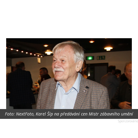
Foto: NextFoto, Karel Šíp na předávání cen Mistr zábavního umění