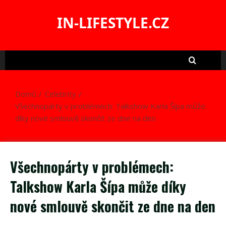
Skip
to
IN-LIFESTYLE.CZ
content
Domů
Celebrity
Všechnopárty v problémech: Talkshow Karla Šípa může
díky nové smlouvě skončit ze dne na den
Všechnopárty v problémech:
Talkshow Karla Šípa může díky
nové smlouvě skončit ze dne na den