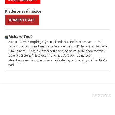
VŠECHNOPÁRTY
Přidejte svůj názor
KOMENTOVAT
Richard Touš
Richard skvěle doplňuje tým naší redakce. Po letech v zahraniční
redakci zakotvil v našem magazínu. Specialitou Richarda je vše okolo
filmu a herců. Také ovšem sleduje vše, co se ve světě showbyznysu
děje. Naši čtenáři jistě ocení jeho neotřelý pohled na svět
showbyznysu. Ve volném čase nejčastěji vyrazí na ryby. Rád a dobře
vaří.