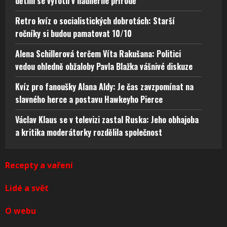
dětmi se vyfotil v nádherné přírodě
Retro kvíz o socialistických dobrotách: Starší
ročníky si budou pamatovat 10/10
Alena Schillerová terčem Víta Rakušana: Politici
vedou ohledně obžaloby Pavla Blažka vášnivé diskuze
Kvíz pro fanoušky Alana Aldy: Je čas zavzpomínat na
slavného herce a postavu Hawkeyho Pierce
Václav Klaus se v televizi zastal Ruska: Jeho obhajoba
a kritika moderátorky rozdělila společnost
Recepty a vaření
Lidé a svět
O webu