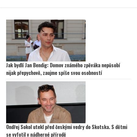
Jak bydlí Jan Bendig: Domov známého zpěváka nepůsobí
nijak přepychově, zaujme spíše svou osobností
Ondřej Sokol utekl před českými vedry do Skotska. S dětmi
se vyfotil v nádherné přírodě