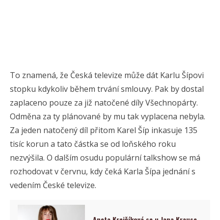
To znamená, že Česká televize může dát Karlu Šípovi
stopku kdykoliv během trvání smlouvy. Pak by dostal
zaplaceno pouze za již natočené díly Všechnopárty.
Odměna za ty plánované by mu tak vyplacena nebyla.
Za jeden natočený díl přitom Karel Šíp inkasuje 135
tisíc korun a tato částka se od loňského roku
nezvýšila. O dalším osudu populární talkshow se má
rozhodovat v červnu, kdy čeká Karla Šípa jednání s
vedením České televize.
Aneta Krejčíková se u Jana Krause