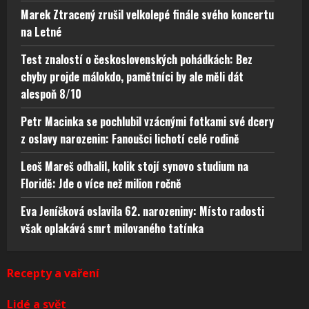
Marek Ztracený zrušil velkolepé finále svého koncertu
na Letné
Test znalostí o československých pohádkách: Bez
chyby projde málokdo, pamětníci by ale měli dát
alespoň 8/10
Petr Macinka se pochlubil vzácnými fotkami své dcery
z oslavy narozenin: Fanoušci lichotí celé rodině
Leoš Mareš odhalil, kolik stojí synovo studium na
Floridě: Jde o více než milion ročně
Eva Jeníčková oslavila 62. narozeniny: Místo radosti
však oplakává smrt milovaného tatínka
Recepty a vaření
Lidé a svět