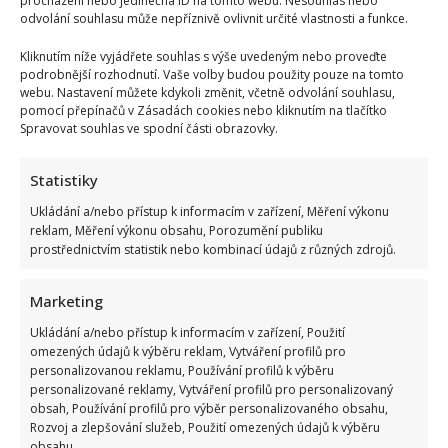
procházení nebo jedinečná ID na tomto webu. Nesouhlas nebo
odvolání souhlasu může nepříznivě ovlivnit určité vlastnosti a funkce.
Kliknutím níže vyjádřete souhlas s výše uvedeným nebo proveďte
podrobnější rozhodnutí. Vaše volby budou použity pouze na tomto
webu. Nastavení můžete kdykoli změnit, včetně odvolání souhlasu,
pomocí přepínačů v Zásadách cookies nebo kliknutím na tlačítko
Spravovat souhlas ve spodní části obrazovky.
Statistiky
Ukládání a/nebo přístup k informacím v zařízení, Měření výkonu
reklam, Měření výkonu obsahu, Porozumění publiku
prostřednictvím statistik nebo kombinací údajů z různých zdrojů.
Marketing
Ukládání a/nebo přístup k informacím v zařízení, Použití
omezených údajů k výběru reklam, Vytváření profilů pro
personalizovanou reklamu, Používání profilů k výběru
personalizované reklamy, Vytváření profilů pro personalizovaný
obsah, Používání profilů pro výběr personalizovaného obsahu,
Rozvoj a zlepšování služeb, Použití omezených údajů k výběru
obsahu.