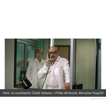
Foto: se souhlasem České televize / Přiba Mrázová, Miroslav Pospíšil