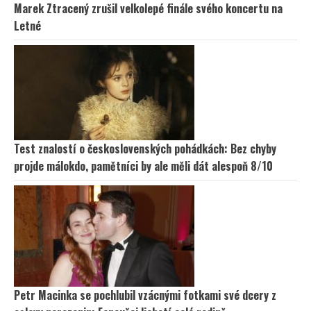
Marek Ztracený zrušil velkolepé finále svého koncertu na
Letné
Test znalostí o československých pohádkách: Bez chyby
projde málokdo, pamětníci by ale měli dát alespoň 8/10
Petr Macinka se pochlubil vzácnými fotkami své dcery z