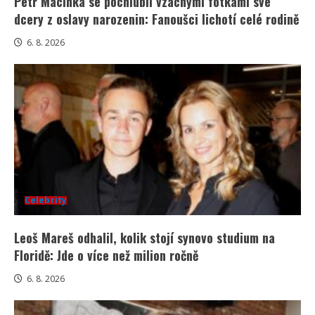
Petr Macinka se pochlubil vzácnými fotkami své
dcery z oslavy narozenin: Fanoušci lichotí celé rodině
6. 8. 2026
Celebrity
Leoš Mareš odhalil, kolik stojí synovo studium na
Floridě: Jde o více než milion ročně
6. 8. 2026