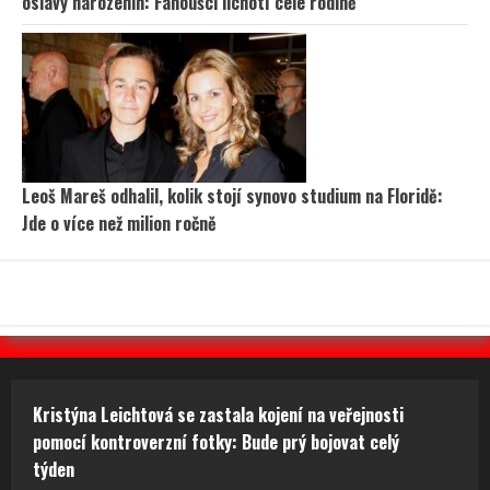
oslavy narozenin: Fanoušci lichotí celé rodině
Leoš Mareš odhalil, kolik stojí synovo studium na Floridě:
Jde o více než milion ročně
Kristýna Leichtová se zastala kojení na veřejnosti
pomocí kontroverzní fotky: Bude prý bojovat celý
týden