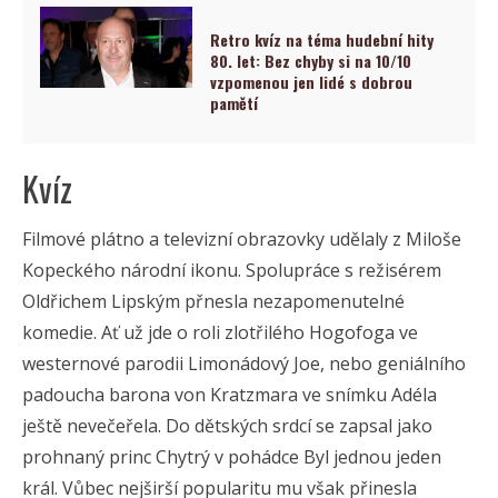
Retro kvíz na téma hudební hity
80. let: Bez chyby si na 10/10
vzpomenou jen lidé s dobrou
pamětí
Kvíz
Filmové plátno a televizní obrazovky udělaly z Miloše
Kopeckého národní ikonu. Spolupráce s režisérem
Oldřichem Lipským přnesla nezapomenutelné
komedie. Ať už jde o roli zlotřilého Hogofoga ve
westernové parodii Limonádový Joe, nebo geniálního
padoucha barona von Kratzmara ve snímku Adéla
ještě nevečeřela. Do dětských srdcí se zapsal jako
prohnaný princ Chytrý v pohádce Byl jednou jeden
král. Vůbec nejširší popularitu mu však přinesla