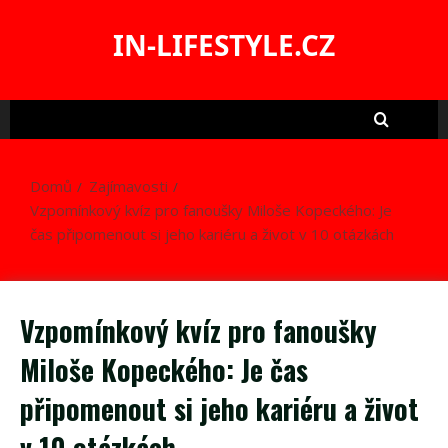
Skip
to
IN-LIFESTYLE.CZ
content
Domů
Zajímavosti
Vzpomínkový kvíz pro fanoušky Miloše Kopeckého: Je
čas připomenout si jeho kariéru a život v 10 otázkách
Vzpomínkový kvíz pro fanoušky
Miloše Kopeckého: Je čas
připomenout si jeho kariéru a život
v 10 otázkách