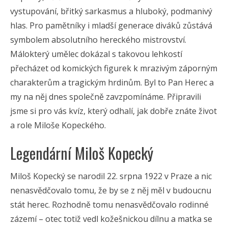
vystupování, břitký sarkasmus a hluboký, podmanivý
hlas. Pro pamětníky i mladší generace diváků zůstává
symbolem absolutního hereckého mistrovství.
Málokterý umělec dokázal s takovou lehkostí
přecházet od komických figurek k mrazivým záporným
charakterům a tragickým hrdinům. Byl to Pan Herec a
my na něj dnes společně zavzpomínáme. Připravili
jsme si pro vás kvíz, který odhalí, jak dobře znáte život
a role Miloše Kopeckého.
Legendární Miloš Kopecký
Miloš Kopecký se narodil 22. srpna 1922 v Praze a nic
nenasvědčovalo tomu, že by se z něj měl v budoucnu
stát herec. Rozhodně tomu nenasvědčovalo rodinné
zázemí – otec totiž vedl kožešnickou dílnu a matka se