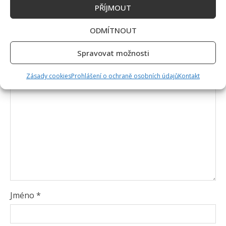
Napsat komentář
PŘÍJMOUT
Vaše e-mailová adresa nebude zveřejněna.
ODMÍTNOUT
Vyžadované informace jsou označeny
*
Spravovat možnosti
Komentář
*
Zásady cookies
Prohlášení o ochraně osobních údajů
Kontakt
Jméno
*