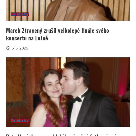
Celebrity
Marek Ztracený zrušil velkolepé finále svého
koncertu na Letné
6. 8. 2026
Celebrity