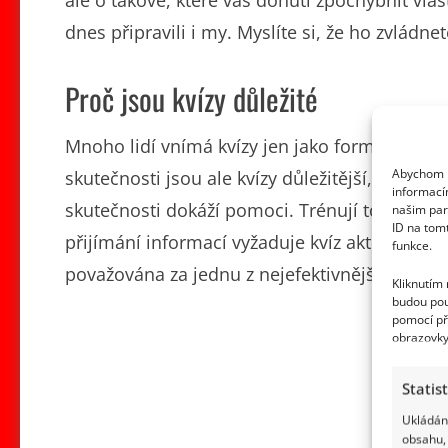
dnes připravili i my. Myslíte si, že ho zvládne
Proč jsou kvízy důležité
Mnoho lidí vnímá kvízy jen jako formu zábavy
Abychom p
skutečnosti jsou ale kvízy důležitější, než si
informací
skutečnosti dokáží pomoci. Trénují totiž naše
našim par
ID na tom
přijímání informací vyžaduje kvíz aktivní vyvo
funkce.
považována za jednu z nejefektivnějších met
Kliknutím
budou pou
pomocí př
obrazovky
Statis
Ukládání
obsahu, 