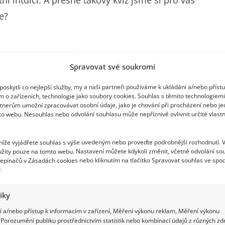
te?
Spravovat své soukromí
 a nepřikládá jim žádný hlubší význam. Ve
oskytli co nejlepší služby, my a naši partneři používáme k ukládání a/nebo příst
 mnozí myslí. Proč, ptáte se? Protože nám ve
m o zařízeních, technologie jako soubory cookies. Souhlas s těmito technologiem
 kognitivní schopnosti. Na rozdíl od pasivního
tnerům umožní zpracovávat osobní údaje, jako je chování při procházení nebo j
to webu. Nesouhlas nebo odvolání souhlasu může nepříznivě ovlivnit určité vlastn
lávání informací z paměti. Tato technika je
od dlouhodobého učení. To ale není všechno.
 níže vyjádřete souhlas s výše uvedeným nebo proveďte podrobnější rozhodnutí. 
žity pouze na tomto webu. Nastavení můžete kdykoli změnit, včetně odvolání so
epínačů v Zásadách cookies nebo kliknutím na tlačítko Spravovat souhlas ve spod
.
tiky
 a/nebo přístup k informacím v zařízení, Měření výkonu reklam, Měření výkonu
Porozumění publiku prostřednictvím statistik nebo kombinací údajů z různých zdr