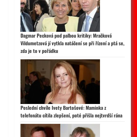
Dagmar Pecková pod palbou kritiky: Mračková
Vildumetzová jí vytkla natáčení se při řízení a ptá se,
zda je to v pořádku
Poslední chvíle Ivety Bartošové: Maminka z
telefonátu cítila zlepšení, poté přišla nejtvrdší rána