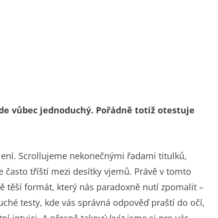
de vůbec jednoduchý. Pořádně totiž otestuje
kojení. Scrollujeme nekonečnými řadami titulků,
 často tříští mezi desítky vjemů. Právě v tomto
tě těší formát, který nás paradoxně nutí zpomalit –
ché testy, kde vás správná odpověď praští do očí,
ní intuici. A přesně takový kvíz jsme si pro vás