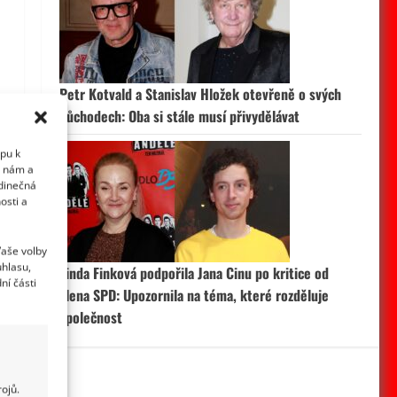
Petr Kotvald a Stanislav Hložek otevřeně o svých
důchodech: Oba si stále musí přivydělávat
upu k
i nám a
edinečná
osti a
Vaše volby
uhlasu,
Linda Finková podpořila Jana Cinu po kritice od
ní části
člena SPD: Upozornila na téma, které rozděluje
společnost
ojů.