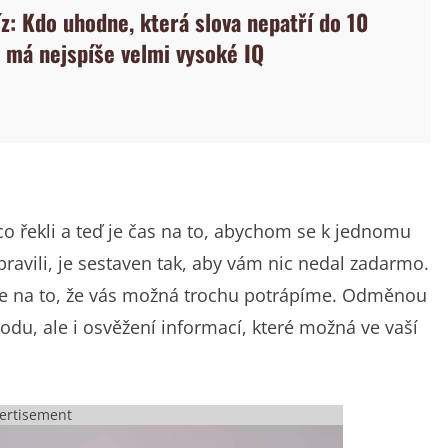
íz: Kdo uhodne, která slova nepatří do 10
n má nejspíše velmi vysoké IQ
ěco řekli a teď je čas na to, abychom se k jednomu
ipravili, je sestaven tak, aby vám nic nedal zadarmo.
se na to, že vás možná trochu potrápíme. Odměnou
du, ale i osvěžení informací, které možná ve vaší
ertisement