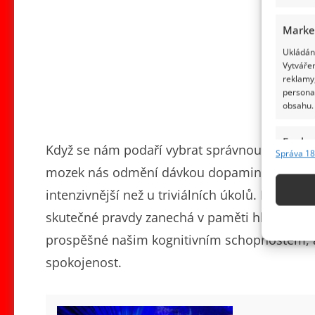
Marke
Ukládání
Vytvářen
reklamy,
persona
obsahu.
Funkc
Když se nám podaří vybrat správnou odpověď 
Správa 18
Přiřazov
mozek nás odmění dávkou dopaminu. Tento po
Identifi
intenzivnější než u triviálních úkolů. Navíc, 
Použív
skutečné pravdy zanechá v paměti hlubší stop
základ
prospěšné našim kognitivním schopnostem, ale
spokojenost.
Zajišt
odstra
obsahu