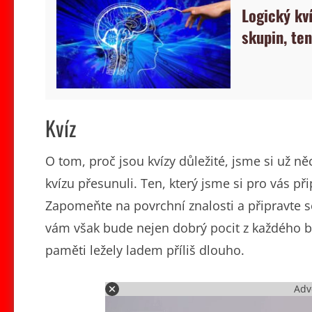
Logický kv
skupin, te
Kvíz
O tom, proč jsou kvízy důležité, jsme si už n
kvízu přesunuli. Ten, který jsme si pro vás př
Zapomeňte na povrchní znalosti a připravte 
vám však bude nejen dobrý pocit z každého bo
paměti ležely ladem příliš dlouho.
Adv