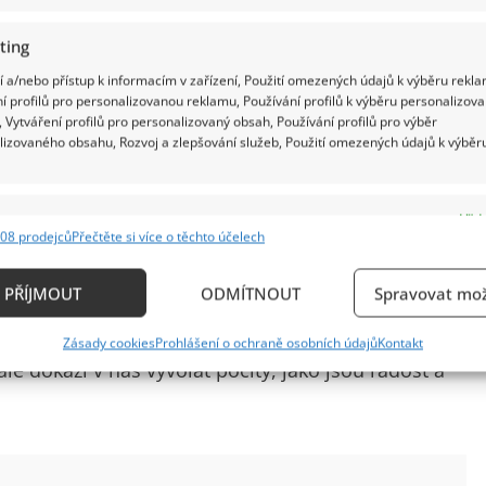
ting
 a/nebo přístup k informacím v zařízení, Použití omezených údajů k výběru rekla
í profilů pro personalizovanou reklamu, Používání profilů k výběru personalizov
 Vytváření profilů pro personalizovaný obsah, Používání profilů pro výběr
lizovaného obsahu, Rozvoj a zlepšování služeb, Použití omezených údajů k výběr
e
Vždy
u otázky, nad kterou jsme dlouho váhali, náš
08 prodejců
Přečtěte si více o těchto účelech
ání a kombinování údajů z jiných zdrojů údajů, Propojení různých zařízení,
cit vítězství nad vlastní pochybností je mnohem
kace zařízení na základě automaticky přenášených informací.
PŘÍJMOUT
ODMÍTNOUT
Spravovat mož
i když odpovíme špatně, proces nápravy a zjištění
ání přesných údajů o zeměpisné poloze, Identifikace zařízení n
u než prosté přečtení textu. Nejenže jsou kvízy
Zásady cookies
Prohlášení o ochraně osobních údajů
Kontakt
ě aktivně požadovaných informací.
 dokáží v nás vyvolat pocity, jako jsou radost a
ění bezpečnosti, předcházení a zjišťování podvodů a
ňování chyb, Poskytování a zobrazování reklamy a
Vždy
, Ukládání a sdělování voleb ochrany osobních údajů.