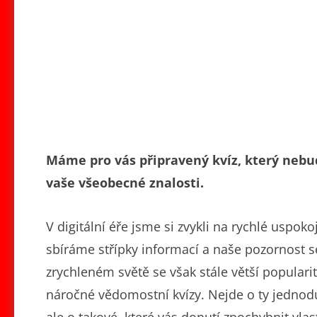
Máme pro vás připravený kvíz, který nebu
vaše všeobecné znalosti.
V digitální éře jsme si zvykli na rychlé uspo
sbíráme střípky informací a naše pozornost se
zrychleném světě se však stále větší populari
náročné vědomostní kvízy. Nejde o ty jednodu
ale o takové, které vás donutí zpochybnit vlast