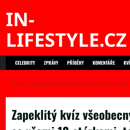
Skip
IN-
to
content
LIFESTYLE.CZ
CELEBRITY
ZPRÁVY
PŘÍBĚHY
KOMENTÁŘE
KV
Domů
Zajímavosti
Zapeklitý kvíz všeobecných znalostí:
Zapeklitý kvíz všeobecn