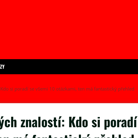
ÍZY
 Kdo si poradí se všemi 10 otázkami, ten má fantastický přehled
ých znalostí: Kdo si poradí