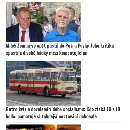
Miloš Zeman se opět pustil do Petra Pavla: Jeho kritika
spustila divoké hádky mezi komentujícími
Retro kvíz o dovolené v době socialismu: Kdo získá 10 z 10
bodů, pamatuje si tehdejší cestování dokonale