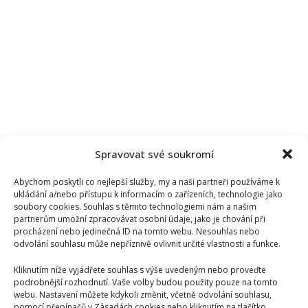
Spravovat své soukromí
Abychom poskytli co nejlepší služby, my a naši partneři používáme k
ukládání a/nebo přístupu k informacím o zařízeních, technologie jako
soubory cookies. Souhlas s těmito technologiemi nám a našim
partnerům umožní zpracovávat osobní údaje, jako je chování při
procházení nebo jedinečná ID na tomto webu. Nesouhlas nebo
odvolání souhlasu může nepříznivě ovlivnit určité vlastnosti a funkce.
Kliknutím níže vyjádřete souhlas s výše uvedeným nebo proveďte
podrobnější rozhodnutí. Vaše volby budou použity pouze na tomto
webu. Nastavení můžete kdykoli změnit, včetně odvolání souhlasu,
pomocí přepínačů v Zásadách cookies nebo kliknutím na tlačítko