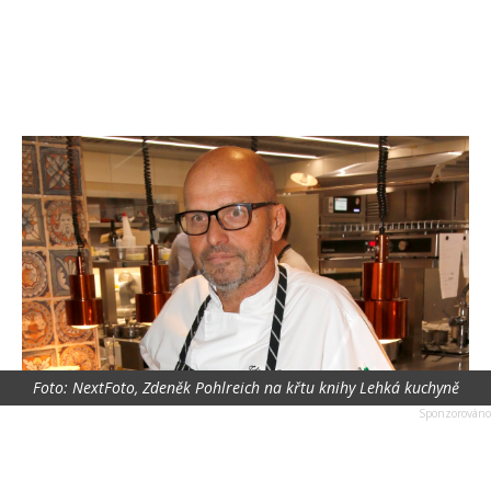
Foto: NextFoto, Zdeněk Pohlreich na křtu knihy Lehká kuchyně