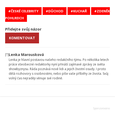
ČESKÉ CELEBRITY
DŮCHOD
KUCHAŘ
ZDENĚK
POHLREICH
Přidejte svůj názor
KOMENTOVAT
Lenka Marousková
Lenka je hlavní postavou našeho redakčního týmu. Po několika letech
práce všeobecné redaktorky nyní přináší zajímavé zprávy ze světa
showbyznysu. Ráda poznává nové lidi a jejich životní osudy. I proto
dělá rozhovory s osobnostmi, nebo píše vaše příběhy ze života. Svůj
volný čas nejraději věnuje své rodině.