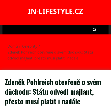
Skip
to
IN-LIFESTYLE.CZ
content
Domů
Celebrity
Zdeněk Pohlreich otevřeně o svém důchodu: Státu
odvedl majlant, přesto musí platit i nadále
Zdeněk Pohlreich otevřeně o svém
důchodu: Státu odvedl majlant,
přesto musí platit i nadále