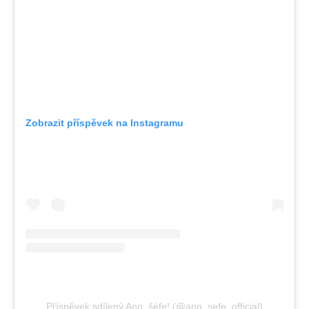
Zobrazit příspěvek na Instagramu
Příspěvek sdílený Ano, šéfe! (@ano_sefe_official)