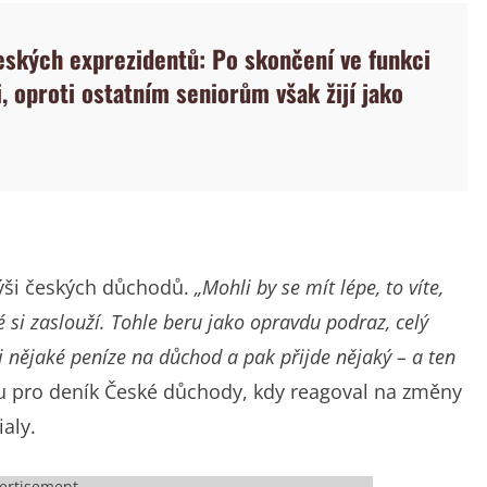
ských exprezidentů: Po skončení ve funkci
i, oproti ostatním seniorům však žijí jako
ýši českých důchodů.
„Mohli by se mít lépe, to víte,
é si zaslouží. Tohle beru jako opravdu podraz, celý
ili nějaké peníze na důchod a pak přijde nějaký – a ten
u pro deník České důchody, kdy reagoval na změny
ialy.
ertisement