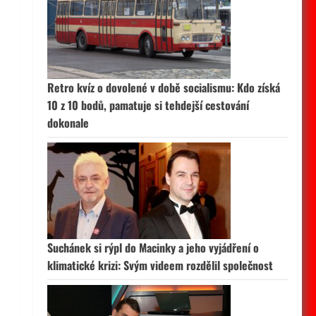
Retro kvíz o dovolené v době socialismu: Kdo získá
10 z 10 bodů, pamatuje si tehdejší cestování
dokonale
Suchánek si rýpl do Macinky a jeho vyjádření o
klimatické krizi: Svým videem rozdělil společnost