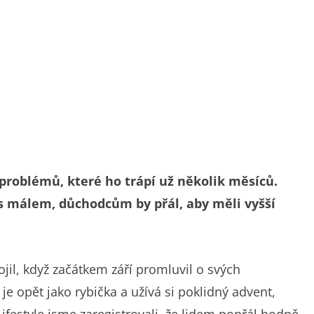
problémů, které ho trápí už několik měsíců.
t s málem, důchodcům by přál, aby měli vyšší
jil, když začátkem září promluvil o svých
je opět jako rybička a užívá si poklidný advent,