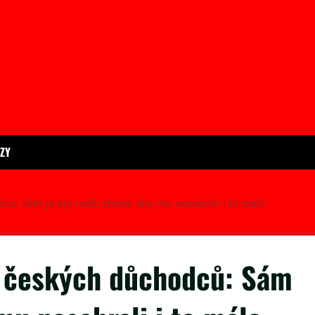
ÍZY
ců: Sám je prý radši zticha, aby mu nesebrali i to málo
l českých důchodců: Sám