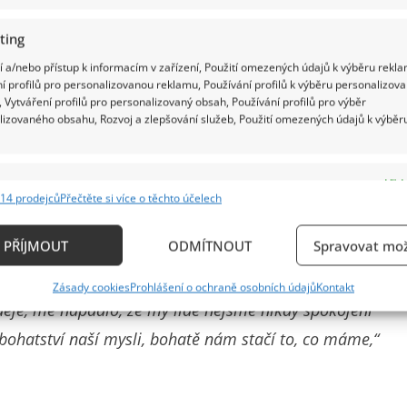
ting
 a/nebo přístup k informacím v zařízení, Použití omezených údajů k výběru rekla
í profilů pro personalizovanou reklamu, Používání profilů k výběru personalizov
 Vytváření profilů pro personalizovaný obsah, Používání profilů pro výběr
lizovaného obsahu, Rozvoj a zlepšování služeb, Použití omezených údajů k výběr
e
Vždy
14 prodejců
Přečtěte si více o těchto účelech
ání a kombinování údajů z jiných zdrojů údajů, Propojení různých zařízení,
kace zařízení na základě automaticky přenášených informací.
PŘÍJMOUT
ODMÍTNOUT
Spravovat mož
 ale nyní to vypadá, že je z toho nejhoršího venku,
ání přesných údajů o zeměpisné poloze, Identifikace zařízení n
bu. Momentálně si tak užívá předvánoční čas.
„Moji
Zásady cookies
Prohlášení o ochraně osobních údajů
Kontakt
ě aktivně vyžádaných informací.
naděje, mě napadlo, že my lidé nejsme nikdy spokojeni
bohatství naší mysli, bohatě nám stačí to, co máme,“
ění bezpečnosti, předcházení a zjišťování podvodů a
ňování chyb, Poskytování a zobrazování reklamy a
Vždy
, Ukládání a sdělování voleb ochrany osobních údajů.