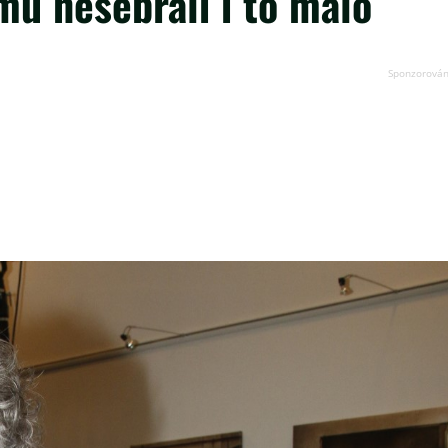
 mu nesebrali i to málo