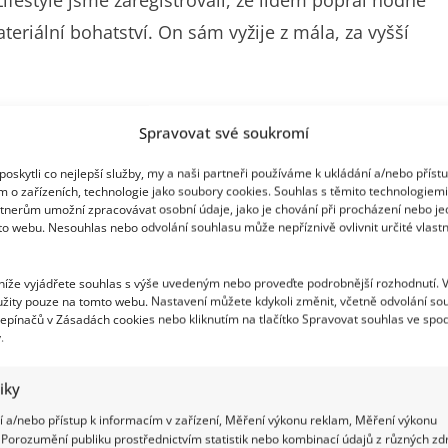
Lifestyle jsme zaregistrovali, že lidem popřál hodně
ateriální bohatství. On sám vyžije z mála, za vyšší
íce
Spravovat své soukromí
oskytli co nejlepší služby, my a naši partneři používáme k ukládání a/nebo příst
al se zdravotními problémy a jednu chvíli to
m o zařízeních, technologie jako soubory cookies. Souhlas s těmito technologiem
spěvku ze začátku září, kde o svém zdraví
tnerům umožní zpracovávat osobní údaje, jako je chování při procházení nebo j
to webu. Nesouhlas nebo odvolání souhlasu může nepříznivě ovlivnit určité vlastn
 čím se potýká.
„Prosím vás, napište hlavně, že to není
mladnic, jak se říká! To je jenom nějakej
 níže vyjádřete souhlas s výše uvedeným nebo proveďte podrobnější rozhodnutí. 
žity pouze na tomto webu. Nastavení můžete kdykoli změnit, včetně odvolání so
la se tam znovu nějaká bakterie. Taková, co může
epínačů v Zásadách cookies nebo kliknutím na tlačítko Spravovat souhlas ve spod
.
.
tiky
 a/nebo přístup k informacím v zařízení, Měření výkonu reklam, Měření výkonu
Porozumění publiku prostřednictvím statistik nebo kombinací údajů z různých zdr