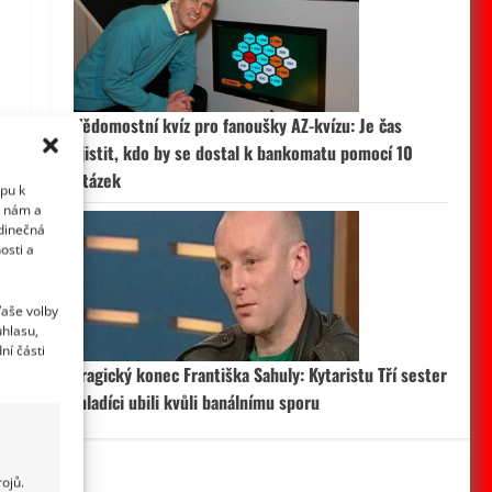
Vědomostní kvíz pro fanoušky AZ-kvízu: Je čas
zjistit, kdo by se dostal k bankomatu pomocí 10
otázek
upu k
i nám a
edinečná
osti a
Vaše volby
uhlasu,
ní části
Tragický konec Františka Sahuly: Kytaristu Tří sester
mladíci ubili kvůli banálnímu sporu
ojů.