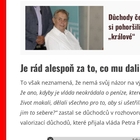
Důchody če
si pohoršil
„králové“
Je rád alespoň za to, co mu dali
To však neznamená, že nemá svůj názor na v
že ano, kdyby je vláda neokrádala o peníze, kter
život makali, dělali všechno pro to, aby si ušetř
jim to sebere?“
zastal se důchodců v rozhovor
valorizací důchodů, které přijala vláda Petra F
Adv