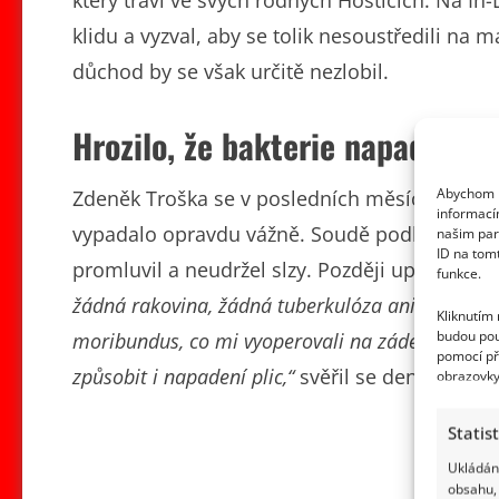
který tráví ve svých rodných Hošticích. Na In-
klidu a vyzval, aby se tolik nesoustředili na m
důchod by se však určitě nezlobil.
Hrozilo, že bakterie napadne pl
Abychom p
Zdeněk Troška se v posledních měsících potýk
informací
vypadalo opravdu vážně. Soudě podle jeho pří
našim par
ID na tom
promluvil a neudržel slzy. Později upřesnil, s
funkce.
žádná rakovina, žádná tuberkulóza ani horečka o
Kliknutím
budou pou
moribundus, co mi vyoperovali na zádech, dosta
pomocí př
způsobit i napadení plic,“
svěřil se deníku Extra
obrazovky
Statis
Ukládání
obsahu, 