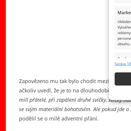
Marke
Ukládání
Vytvářen
reklamy,
persona
obsahu.
Funkc
Správa 18
Přiřazov
Identifi
Zapovězeno mu tak bylo chodit mezi davy lidí,
Použív
ačkoliv uvedl, že je to na dlouhodobější léč
základ
milí přátelé, při zapálení druhé svíčky, svíčky 
se svým materiální bohatstvím. Ale pokud jde o 
Zajišt
podělil se o milé adventní přání.
odstra
obsahu