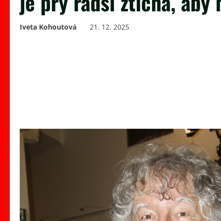
je prý radši zticha, aby
Iveta Kohoutová
21. 12. 2025