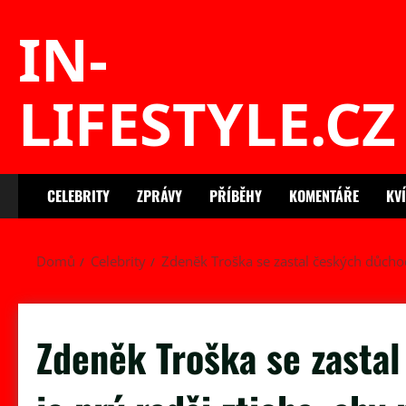
Skip
IN-
to
content
LIFESTYLE.CZ
CELEBRITY
ZPRÁVY
PŘÍBĚHY
KOMENTÁŘE
KV
Domů
Celebrity
Zdeněk Troška se zastal českých důchod
Zdeněk Troška se zasta