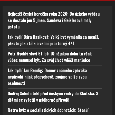
Nejhezčí česká herečka roku 2026: Do úzkého výběru
se dostalo jen 5 jmen. Sandeva i Geislerová měly
jistotu
Jak bydlí Bára Basiková: Velký byt vyměnila za menší,
přesto jde stále o velmi prostorný 4+1
Petr Rychlý slaví 61 let: Už nějakou dobu tu však
vůbec nemusel být. Za svůj život vděčí manželce
Jak bydlí Jan Bendig: Domov známého zpěváka
nepůsobí nijak přepychově, zaujme spíše svou
osobností
Ondřej Sokol utekl před českými vedry do Skotska. S
dětmi se vyfotil v nádherné přírodě
Retro kvíz o socialistických dobrotách: Starší