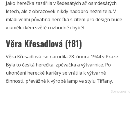
Jako herečka zazářila v šedesátých až osmdesátých
letech, ale z obrazovek nikdy nadobro nezmizela. V
mládí velmi půvabná herečka s citem pro design bude
v uměleckém světě rozhodně chybět.
Věra Křesadlová (†81)
Věra Křesadlová se narodila 28. února 1944 v Praze.
Byla to česká herečka, zpěvačka a výtvarnice. Po
ukončení herecké kariéry se vrátila k výtvarné
činnosti, převážně k výrobě lamp ve stylu Tiffany.