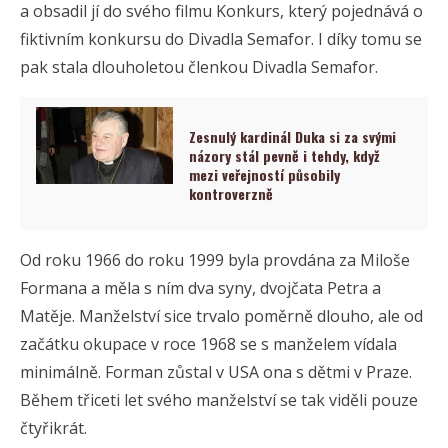
a obsadil jí do svého filmu Konkurs, který pojednává o
fiktivním konkursu do Divadla Semafor. I díky tomu se
pak stala dlouholetou členkou Divadla Semafor.
Zesnulý kardinál Duka si za svými
názory stál pevně i tehdy, když
mezi veřejností působily
kontroverzně
Od roku 1966 do roku 1999 byla provdána za Miloše
Formana a měla s ním dva syny, dvojčata Petra a
Matěje. Manželství sice trvalo poměrně dlouho, ale od
začátku okupace v roce 1968 se s manželem vídala
minimálně. Forman zůstal v USA ona s dětmi v Praze.
Během třiceti let svého manželství se tak viděli pouze
čtyřikrát.