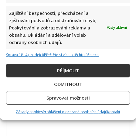
Zajištění bezpečnosti, předcházení a
zjišťování podvodů a odstraňování chyb,
Poskytování a zobrazování reklamy a
Vždy aktivní
obsahu, Ukládání a sdělování voleb
ochrany osobních údajů.
Napsat komentář
Správa 1814 prodejců
Přečtěte si více o těchto účelech
Vaše e-mailová adresa nebude zveřejněna.
PŘÍJMOUT
Vyžadované informace jsou označeny
*
ODMÍTNOUT
Komentář
*
Spravovat možnosti
Zásady cookies
Prohlášení o ochraně osobních údajů
Kontakt