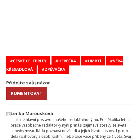
ČESKÉ CELEBRITY
HEREČKA
ÚMRTÍ
VĚRA
KŘESADLOVÁ
ZPĚVAČKA
Přidejte svůj názor
KOMENTOVAT
Lenka Marousková
Lenka je hlavní postavou našeho redakčního týmu. Po několika letech
práce všeobecné redaktorky nyní přináší zajímavé zprávy ze světa
showbyznysu. Ráda poznává nové lidi a jejich životní osudy. I proto
dělá rozhovory s osobnostmi, nebo píše vaše příběhy ze života. Svůj