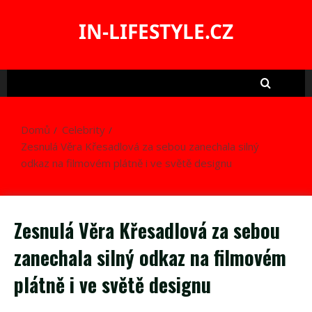
Skip
to
IN-LIFESTYLE.CZ
content
Domů
Celebrity
Zesnulá Věra Křesadlová za sebou zanechala silný
odkaz na filmovém plátně i ve světě designu
Zesnulá Věra Křesadlová za sebou
zanechala silný odkaz na filmovém
plátně i ve světě designu