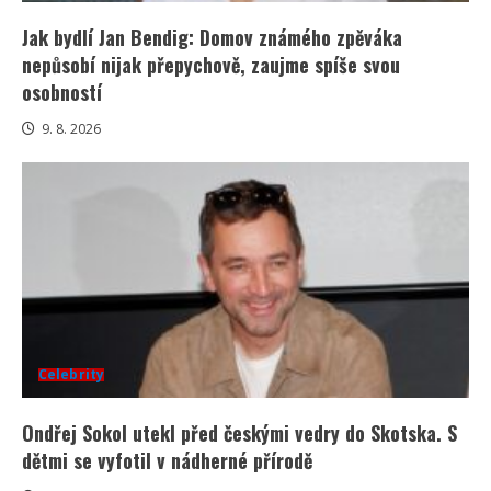
Jak bydlí Jan Bendig: Domov známého zpěváka
nepůsobí nijak přepychově, zaujme spíše svou
osobností
9. 8. 2026
Celebrity
Ondřej Sokol utekl před českými vedry do Skotska. S
dětmi se vyfotil v nádherné přírodě