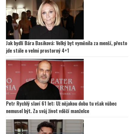
Jak bydlí Bára Basiková: Velký byt vyměnila za menší, přesto
jde stále o velmi prostorný 4+1
Petr Rychlý slaví 61 let: Už nějakou dobu tu však vůbec
nemusel být. Za svůj život vděčí manželce