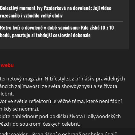
Bolestivý moment Ivy Pazderkové na dovolené: Její video
rozesmálo i vzbudilo velký obdiv
Retro kvíz o dovolené v době socialismu: Kdo získá 10 z 10
bodů, pamatuje si tehdejší cestování dokonale
 webu
ternetový magazín IN-Lifestyle.cz přináší v pravidelných
áncích zajímavosti ze světa showbyznysu a ze života
lebrit.
vot ve světle reflektorů je věčné téma, které není fádní
nikdy se neomrzí.
ojďte nahlédnout pod pokličku života Hollywoodských
ězd i do soukromí českých celebrit.
sady cookies
Prohlášení o ochraně osobních údajů