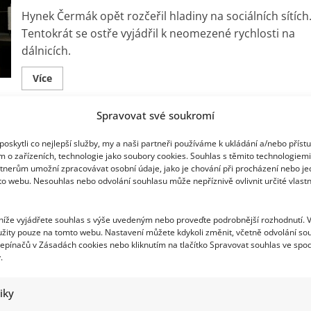
Hynek Čermák opět rozčeřil hladiny na sociálních sítích
Tentokrát se ostře vyjádřil k neomezené rychlosti na
dálnicích.
Read
Více
more
about
Hynek
Spravovat své soukromí
Čermák
kritizuje
Rodina Michaela Schumachera musí
návrh
oskytli co nejlepší služby, my a naši partneři používáme k ukládání a/nebo příst
o
neomezené
m o zařízeních, technologie jako soubory cookies. Souhlas s těmito technologiem
prodávat majetek. Špičková zdravotní péče
rychlosti.
tnerům umožní zpracovávat osobní údaje, jako je chování při procházení nebo j
Nápady
stojí astronomické částky
to webu. Nesouhlas nebo odvolání souhlasu může nepříznivě ovlivnit určité vlastn
Turka
jsou
podle
Richard Touš
26. 2. 2025
něj
 níže vyjádřete souhlas s výše uvedeným nebo proveďte podrobnější rozhodnutí. 
na
Rodina Michaela Schumachera se musela začít zbavova
žity pouze na tomto webu. Nastavení můžete kdykoli změnit, včetně odvolání so
svěrací
kazajku
epínačů v Zásadách cookies nebo kliknutím na tlačítko Spravovat souhlas ve spod
majetku, aby mohla světoznámému závodníkovi dopřá
.
špičkovou zdravotní péči.
Read
tiky
Více
more