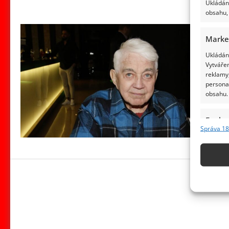
Ukládání
obsahu, 
Marke
Ukládání
Vytvářen
reklamy,
persona
obsahu.
Funkc
Správa 18
Přiřazov
Identifi
Použív
základ
Zajišt
odstra