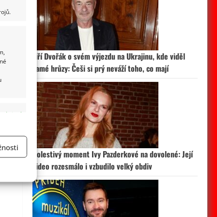
ojů.
i
m,
Jiří Dvořák o svém výjezdu na Ukrajinu, kde viděl
ané
samé hrůzy: Češi si prý neváží toho, co mají
u
 aktivní
nosti
Bolestivý moment Ivy Pazderkové na dovolené: Její
a
video rozesmálo i vzbudilo velký obdiv
 aktivní