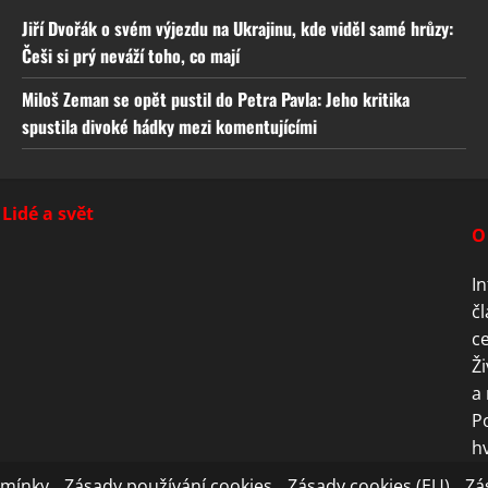
Jiří Dvořák o svém výjezdu na Ukrajinu, kde viděl samé hrůzy:
Češi si prý neváží toho, co mají
Miloš Zeman se opět pustil do Petra Pavla: Jeho kritika
spustila divoké hádky mezi komentujícími
Lidé a svět
O
In
čl
ce
Ži
a 
P
hv
dmínky
Zásady používání cookies
Zásady cookies (EU)
Zá