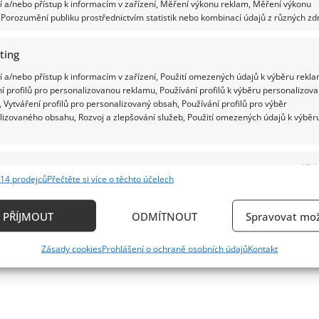
about
 a/nebo přístup k informacím v zařízení, Měření výkonu reklam, Měření výkonu
Rodina
Porozumění publiku prostřednictvím statistik nebo kombinací údajů z různých zdr
Michaela
Schumachera
Jiří Krampol varuje před důsledky závislost
musí
prodávat
ting
majetek.
Dády Patrasové. Obává se, že její stav
Špičková
 a/nebo přístup k informacím v zařízení, Použití omezených údajů k výběru rekla
zdravotní
skončí tragédií
péče
í profilů pro personalizovanou reklamu, Používání profilů k výběru personalizov
stojí
 Vytváření profilů pro personalizovaný obsah, Používání profilů pro výběr
astronomické
František Zahradníček
26. 2. 2025
lizovaného obsahu, Rozvoj a zlepšování služeb, Použití omezených údajů k výběr
částky
Jiří Krampol se dozvěděl o stupňujících se problémech
své kamarádky Dády Patrasové. Podle něj by měl Felix...
e
Vždy
14 prodejců
Přečtěte si více o těchto účelech
Read
Více
ání a kombinování údajů z jiných zdrojů údajů, Propojení různých zařízení,
more
about
kace zařízení na základě automaticky přenášených informací.
Jiří
PŘÍJMOUT
ODMÍTNOUT
Spravovat mož
Krampol
varuje
ání přesných údajů o zeměpisné poloze, Identifikace zařízení n
před
Zásady cookies
Prohlášení o ochraně osobních údajů
Kontakt
důsledky
ě aktivně vyžádaných informací.
závislosti
Dády
Patrasové.
Obává
ění bezpečnosti, předcházení a zjišťování podvodů a
se,
ňování chyb, Poskytování a zobrazování reklamy a
že
Vždy