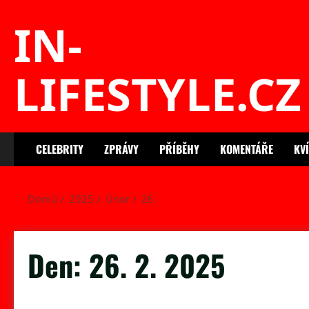
Skip
IN-
to
content
LIFESTYLE.CZ
CELEBRITY
ZPRÁVY
PŘÍBĚHY
KOMENTÁŘE
KV
Domů
2025
Únor
26
Den:
26. 2. 2025