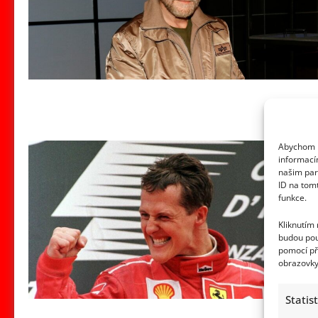
Abychom p
informací
našim par
ID na tom
funkce.
Kliknutím
budou pou
pomocí př
obrazovky
Statis