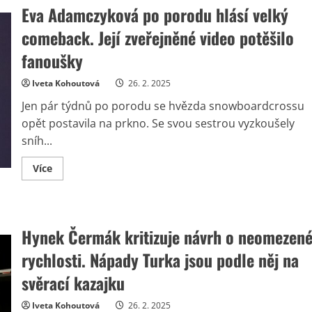
Eva Adamczyková po porodu hlásí velký
comeback. Její zveřejněné video potěšilo
fanoušky
Iveta Kohoutová
26. 2. 2025
Jen pár týdnů po porodu se hvězda snowboardcrossu
opět postavila na prkno. Se svou sestrou vyzkoušely
sníh...
Read
Více
more
about
Eva
Adamczyková
po
porodu
Hynek Čermák kritizuje návrh o neomezen
hlásí
velký
rychlosti. Nápady Turka jsou podle něj na
comeback.
Její
zveřejněné
svěrací kazajku
video
potěšilo
fanoušky
Iveta Kohoutová
26. 2. 2025