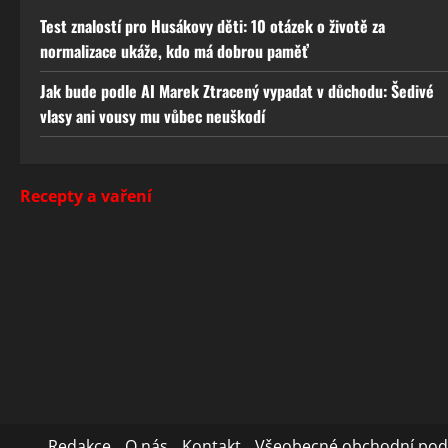
Test znalostí pro Husákovy děti: 10 otázek o životě za
normalizace ukáže, kdo má dobrou paměť
Jak bude podle AI Marek Ztracený vypadat v důchodu: Šedivé
vlasy ani vousy mu vůbec neuškodí
Recepty a vaření
Redakce
O nás
Kontakt
Všeobecné obchodní po