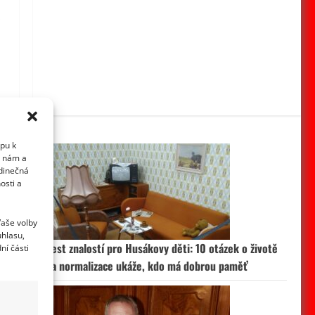
.
upu k
i nám a
edinečná
osti a
Vaše volby
t
uhlasu,
Test znalostí pro Husákovy děti: 10 otázek o životě
ní části
t
za normalizace ukáže, kdo má dobrou paměť