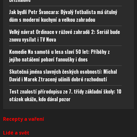
Jak bydlí Petr Švancara: Bývalý fotbalista má útulný
dům s moderní kuchyní a velkou zahradou
Velký návrat Ordinace v růžové zahradě 2: Seriál bude
znovu vysílat i TV Nova
Komedie Na samotě u lesa slaví 50 let: Příběhy z
jejího natáčení pobaví fanoušky i dnes
Skutečná jména slavných českých osobností: Michal
David i Marek Ztracený učinili dobré rozhodnutí
Test znalostí přírodopisu ze 7. třídy základní školy: 10
otázek ukáže, kdo dával pozor
Recepty a vaření
Lidé a svět