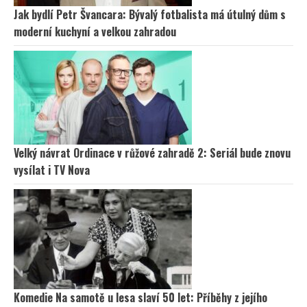
Jak bydlí Petr Švancara: Bývalý fotbalista má útulný dům s
moderní kuchyní a velkou zahradou
Velký návrat Ordinace v růžové zahradě 2: Seriál bude znovu
vysílat i TV Nova
Komedie Na samotě u lesa slaví 50 let: Příběhy z jejího