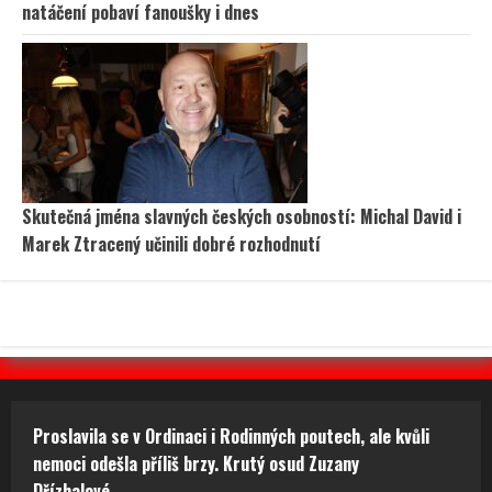
natáčení pobaví fanoušky i dnes
Skutečná jména slavných českých osobností: Michal David i
Marek Ztracený učinili dobré rozhodnutí
Proslavila se v Ordinaci i Rodinných poutech, ale kvůli
nemoci odešla příliš brzy. Krutý osud Zuzany
Dřízhalové