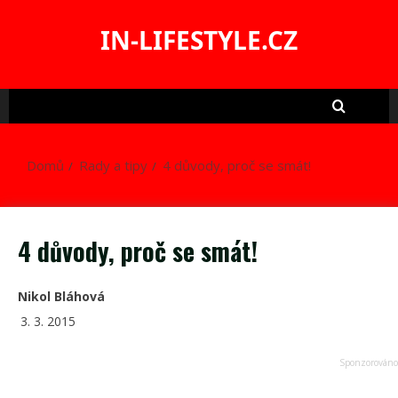
Skip
to
IN-LIFESTYLE.CZ
content
Domů
Rady a tipy
4 důvody, proč se smát!
4 důvody, proč se smát!
Nikol Bláhová
3. 3. 2015