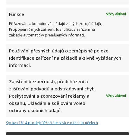
Celebrity
Funkce
Vždy aktivní
Jak bydlí Petr Švancara: Bývalý fotbalista má útulný
Přiřazování a kombinování údajů z jiných zdrojů údajů,
dům s moderní kuchyní a velkou zahradou
Propojení různých zařízení, Identifikace zařízení na
základě automaticky přenášených informací.
10. 8. 2026
Používání přesných údajů o zeměpisné poloze,
Identifikace zařízení na základě aktivně vyžádaných
informací.
Zajištění bezpečnosti, předcházení a
zjišťování podvodů a odstraňování chyb,
Poskytování a zobrazování reklamy a
Vždy aktivní
obsahu, Ukládání a sdělování voleb
ochrany osobních údajů.
Celebrity
Správa 1814 prodejců
Přečtěte si více o těchto účelech
Aleš Brichta otevřeně o svých zdravotních