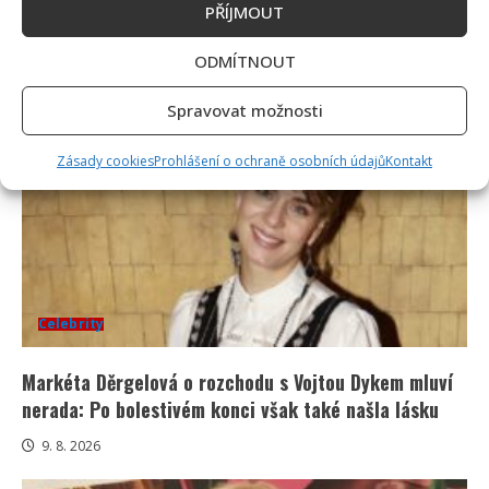
problémech: Je téměř slepý a potřebuje neustálou
PŘÍJMOUT
péči
ODMÍTNOUT
10. 8. 2026
Spravovat možnosti
Zásady cookies
Prohlášení o ochraně osobních údajů
Kontakt
Celebrity
Markéta Děrgelová o rozchodu s Vojtou Dykem mluví
nerada: Po bolestivém konci však také našla lásku
9. 8. 2026