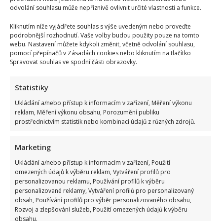
odvolání souhlasu může nepříznivě ovlivnit určité vlastnosti a funkce.
Kliknutím níže vyjádřete souhlas s výše uvedeným nebo proveďte
podrobnější rozhodnutí. Vaše volby budou použity pouze na tomto
webu. Nastavení můžete kdykoli změnit, včetně odvolání souhlasu,
Celebrity
pomocí přepínačů v Zásadách cookies nebo kliknutím na tlačítko
Spravovat souhlas ve spodní části obrazovky.
Proslavila se v Ordinaci i Rodinných poutech, ale
kvůli nemoci odešla příliš brzy. Krutý osud Zuzany
Statistiky
Dřízhalové
Ukládání a/nebo přístup k informacím v zařízení, Měření výkonu
reklam, Měření výkonu obsahu, Porozumění publiku
10. 8. 2026
prostřednictvím statistik nebo kombinací údajů z různých zdrojů.
Marketing
Ukládání a/nebo přístup k informacím v zařízení, Použití
omezených údajů k výběru reklam, Vytváření profilů pro
personalizovanou reklamu, Používání profilů k výběru
personalizované reklamy, Vytváření profilů pro personalizovaný
obsah, Používání profilů pro výběr personalizovaného obsahu,
Rozvoj a zlepšování služeb, Použití omezených údajů k výběru
obsahu.