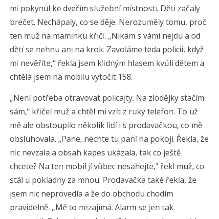
mi pokynul ke dveřím služební místnosti. Děti začaly
brečet. Nechápaly, co se děje. Nerozuměly tomu, proč
ten muž na maminku křičí. „Nikam s vámi nejdu a od
dětí se nehnu ani na krok. Zavoláme teda policii, když
mi nevěříte,“ řekla jsem klidným hlasem kvůli dětem a
chtěla jsem na mobilu vytočit 158.
„Není potřeba otravovat policajty. Na zlodějky stačím
sám,“ křičel muž a chtěl mi vzít z ruky telefon. To už
mě ale obstoupilo několik lidí i s prodavačkou, co mě
obsluhovala. „Pane, nechte tu paní na pokoji. Řekla, že
nic nevzala a obsah kapes ukázala, tak co ještě
chcete? Na ten mobil jí vůbec nesahejte,“ řekl muž, co
stál u pokladny za mnou. Prodavačka také řekla, že
jsem nic neprovedla a že do obchodu chodím
pravidelně. „Mě to nezajímá. Alarm se jen tak