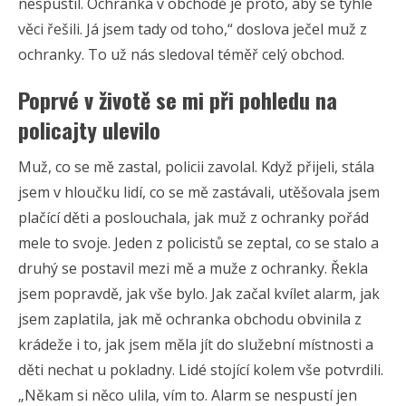
nespustil. Ochranka v obchodě je proto, aby se tyhle
věci řešili. Já jsem tady od toho,“ doslova ječel muž z
ochranky. To už nás sledoval téměř celý obchod.
Poprvé v životě se mi při pohledu na
policajty ulevilo
Muž, co se mě zastal, policii zavolal. Když přijeli, stála
jsem v hloučku lidí, co se mě zastávali, utěšovala jsem
plačící děti a poslouchala, jak muž z ochranky pořád
mele to svoje. Jeden z policistů se zeptal, co se stalo a
druhý se postavil mezi mě a muže z ochranky. Řekla
jsem popravdě, jak vše bylo. Jak začal kvílet alarm, jak
jsem zaplatila, jak mě ochranka obchodu obvinila z
krádeže i to, jak jsem měla jít do služební místnosti a
děti nechat u pokladny. Lidé stojící kolem vše potvrdili.
„Někam si něco ulila, vím to. Alarm se nespustí jen