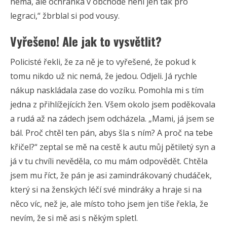
nemá, ale ochranka v obchodě není jen tak pro
legraci,“ žbrblal si pod vousy.
Vyřešeno! Ale jak to vysvětlit?
Policisté řekli, že za ně je to vyřešené, že pokud k
tomu nikdo už nic nemá, že jedou. Odjeli. Já rychle
nákup naskládala zase do vozíku. Pomohla mi s tím
jedna z přihlížejících žen. Všem okolo jsem poděkovala
a rudá až na zádech jsem odcházela. „Mami, já jsem se
bál. Proč chtěl ten pán, abys šla s ním? A proč na tebe
křičel?“ zeptal se mě na cestě k autu můj pětiletý syn a
já v tu chvíli nevěděla, co mu mám odpovědět. Chtěla
jsem mu říct, že pán je asi zamindrákovaný chudáček,
který si na ženských léčí své mindráky a hraje si na
něco víc, než je, ale místo toho jsem jen tiše řekla, že
nevím, že si mě asi s někým spletl.