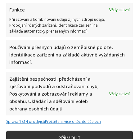
nemá právo nikoho „odvádět“. Zákazník může
Funkce
Vždy aktivní
dobrovolně souhlasit s rozhovorem v samostatné
Přiřazování a kombinování údajů z jiných zdrojů údajů,
místnosti, ale pokud to odmítne, nesmí být k ničemu
Propojení různých zařízení, Identifikace zařízení na
základě automaticky přenášených informací.
nucen. Bez vašeho svobodného a výslovného
souhlasu vás ochranka nesmí ani fyzicky kontrolovat
Používání přesných údajů o zeměpisné poloze,
a nesmí sahat na vaše osobní věci. Bránit zákazníkovi
Identifikace zařízení na základě aktivně vyžádaných
v přivolání policie, například odebráním mobilu, je
informací.
nepřípustné a protiprávní.
Zajištění bezpečnosti, předcházení a
Při pochybení (v tomto případě falešném obvinění) by
zjišťování podvodů a odstraňování chyb,
měla automaticky ze strany ochranky obchodu přijít
Poskytování a zobrazování reklamy a
Vždy aktivní
minimálně ústní omluva.
obsahu, Ukládání a sdělování voleb
ochrany osobních údajů.
Máte i vy nějaký nepříjemný zážitek s ochrankou
obchodu? Svěřte se nám.
Správa 1814 prodejců
Přečtěte si více o těchto účelech
Zdroj: Autorský text
PŘÍJMOUT