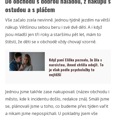
Do obchodu s dobrou náladou, z nákupu s
ostudou a s pláčem
Vše začalo zcela nevinně. Jednou týdně jezdím na větší
nákup. Většinou sebou beru i své dvě děti. A i když
jsou mladší jen tři roky a staršímu pět let, mám to
štěstí, že děti se v obchodě vždy chovají vzorně.
Když paní Eliška poznala, že žila s
narcistou, ihned chtěla odejít. To
je však podle psycholožky to
nejtěžší
Jednou jsme takhle zase nakupovali. (název obchodu i
město, kde k incidentu došlo, redakce zná). Smáli jsme
se, plánovali jsme u toho, co budeme přes týden vařit
a nikam jsme nepospíchali. U pokladny jsem vše