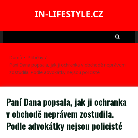
Skip
to
IN-LIFESTYLE.CZ
content
Domů
Příběhy
Paní Dana popsala, jak ji ochranka v obchodě neprávem
zostudila. Podle advokátky nejsou policisté
Paní Dana popsala, jak ji ochranka
v obchodě neprávem zostudila.
Podle advokátky nejsou policisté