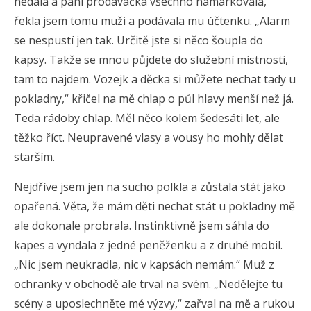
nedala a paní prodavačka všechno namarkovala,“
řekla jsem tomu muži a podávala mu účtenku. „Alarm
se nespustí jen tak. Určitě jste si něco šoupla do
kapsy. Takže se mnou půjdete do služební místnosti,
tam to najdem. Vozejk a děcka si můžete nechat tady u
pokladny,“ křičel na mě chlap o půl hlavy menší než já.
Teda rádoby chlap. Měl něco kolem šedesáti let, ale
těžko říct. Neupravené vlasy a vousy ho mohly dělat
starším.
Nejdříve jsem jen na sucho polkla a zůstala stát jako
opařená. Věta, že mám děti nechat stát u pokladny mě
ale dokonale probrala. Instinktivně jsem sáhla do
kapes a vyndala z jedné peněženku a z druhé mobil.
„Nic jsem neukradla, nic v kapsách nemám.“ Muž z
ochranky v obchodě ale trval na svém. „Nedělejte tu
scény a uposlechněte mé výzvy,“ zařval na mě a rukou