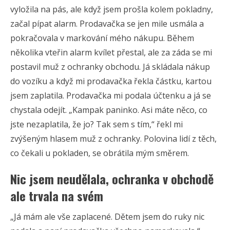
vyložila na pás, ale když jsem prošla kolem pokladny,
začal pípat alarm. Prodavačka se jen mile usmála a
pokračovala v markování mého nákupu. Během
několika vteřin alarm kvílet přestal, ale za záda se mi
postavil muž z ochranky obchodu. Já skládala nákup
do vozíku a když mi prodavačka řekla částku, kartou
jsem zaplatila. Prodavačka mi podala účtenku a já se
chystala odejít. „Kampak paninko. Asi máte něco, co
jste nezaplatila, že jo? Tak sem s tím,“ řekl mi
zvýšeným hlasem muž z ochranky. Polovina lidí z těch,
co čekali u pokladen, se obrátila mým směrem.
Nic jsem neudělala, ochranka v obchodě
ale trvala na svém
„Já mám ale vše zaplacené. Dětem jsem do ruky nic