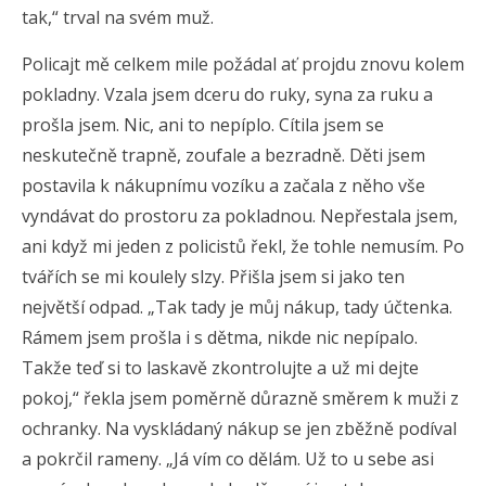
tak,“ trval na svém muž.
Policajt mě celkem mile požádal ať projdu znovu kolem
pokladny. Vzala jsem dceru do ruky, syna za ruku a
prošla jsem. Nic, ani to nepíplo. Cítila jsem se
neskutečně trapně, zoufale a bezradně. Děti jsem
postavila k nákupnímu vozíku a začala z něho vše
vyndávat do prostoru za pokladnou. Nepřestala jsem,
ani když mi jeden z policistů řekl, že tohle nemusím. Po
tvářích se mi koulely slzy. Přišla jsem si jako ten
největší odpad. „Tak tady je můj nákup, tady účtenka.
Rámem jsem prošla i s dětma, nikde nic nepípalo.
Takže teď si to laskavě zkontrolujte a už mi dejte
pokoj,“ řekla jsem poměrně důrazně směrem k muži z
ochranky. Na vyskládaný nákup se jen zběžně podíval
a pokrčil rameny. „Já vím co dělám. Už to u sebe asi