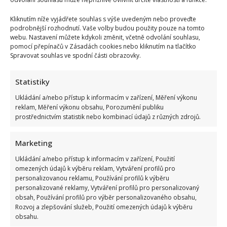
Jak celou událost vidí advokát?
Ochranka v obchodě není policie!
Kliknutím níže vyjádřete souhlas s výše uvedeným nebo proveďte
podrobnější rozhodnutí. Vaše volby budou použity pouze na tomto
webu. Nastavení můžete kdykoli změnit, včetně odvolání souhlasu,
K popsanému incidentu jsme se od advokátky Kateřiny
pomocí přepínačů v Zásadách cookies nebo kliknutím na tlačítko
Mencnerové dozvěděli následující:
Spravovat souhlas ve spodní části obrazovky.
„Ochranka v obchodě není policie. Pracovník ostrahy
Statistiky
nemá žádné zvláštní zákonné oprávnění, které by mu
Ukládání a/nebo přístup k informacím v zařízení, Měření výkonu
umožňovalo omezovat osobní svobodu zákazníků,
reklam, Měření výkonu obsahu, Porozumění publiku
nutit je k něčemu proti jejich vůli, nebo provádět
prostřednictvím statistik nebo kombinací údajů z různých zdrojů.
osobní prohlídky. Avšak může pozorovat a
Marketing
upozorňovat, vyzvat zákazníka, aby počkal do
příjezdu policie, pokud existuje důvodné podezření, a
Ukládání a/nebo přístup k informacím v zařízení, Použití
omezených údajů k výběru reklam, Vytváření profilů pro
v krajním případě zadržet osobu přistiženou přímo při
personalizovanou reklamu, Používání profilů k výběru
trestném činu nebo bezprostředně po něm, a to
personalizované reklamy, Vytváření profilů pro personalizovaný
obsah, Používání profilů pro výběr personalizovaného obsahu,
pouze do příchodu policie (tzv. občanské zadržení).“
Rozvoj a zlepšování služeb, Použití omezených údajů k výběru
obsahu.
Zároveň jsme se dozvěděli, že ochranka v obchodě