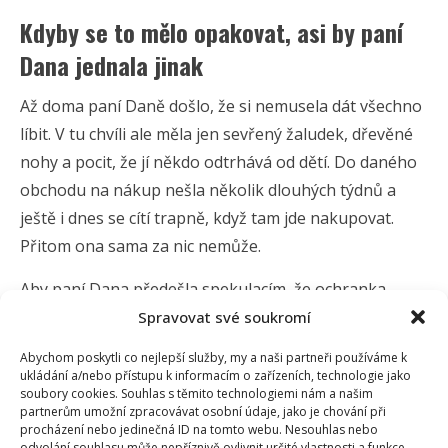
Kdyby se to mělo opakovat, asi by paní
Dana jednala jinak
Až doma paní Daně došlo, že si nemusela dát všechno
líbit. V tu chvíli ale měla jen sevřený žaludek, dřevěné
nohy a pocit, že jí někdo odtrhává od dětí. Do daného
obchodu na nákup nešla několik dlouhých týdnů a
ještě i dnes se cítí trapně, když tam jde nakupovat.
Přitom ona sama za nic nemůže.
Aby paní Dana předešla spekulacím, že ochranka
obchodu jednala z rasových předsudků, zaslala nám
Spravovat své soukromí
několik fotografií celé své rodiny. Paní Dana je
Abychom poskytli co nejlepší služby, my a naši partneři používáme k
sympatická, zhruba třicetiletá blondýnka a dětičky
ukládání a/nebo přístupu k informacím o zařízeních, technologie jako
soubory cookies. Souhlas s těmito technologiemi nám a našim
jsou blonďatí andílci.
partnerům umožní zpracovávat osobní údaje, jako je chování při
procházení nebo jedinečná ID na tomto webu. Nesouhlas nebo
odvolání souhlasu může nepříznivě ovlivnit určité vlastnosti a funkce.