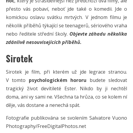
noc
, který je strašidelnější než předchozí dva filmy, ale
přesto vás pobaví, neboť jde také o komedii. Jde o
komickou oslavu svátku mrtvých. V jednom filmu je
několik příběhů týkající se teenagerů, sériového vraha
nebo ředitele střední školy.
Objevte záhadu několika
zdánlivě nesouvisejících příběhů.
Sirotek
Sirotek je film, při kterém už jde legrace stranou.
V tomto
psychologickém hororu
budete sledovat
tragický život devítileté Ester. Nikdo by ji nechtěl
doma, ani vy sami ne. Všechna ta hrůza, co se kolem ní
děje, vás dostane a nenechá spát.
Fotografie publikována se svolením Salvatore Vuono
Photography/FreeDigitalPhotos.net