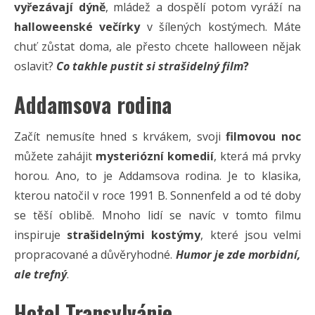
vyřezávají dýně
, mládež a dospělí potom vyráží na
halloweenské večírky
v šílených kostýmech. Máte
chuť zůstat doma, ale přesto chcete halloween nějak
oslavit?
Co takhle pustit si strašidelný film
?
Addamsova rodina
Začít nemusíte hned s krvákem, svoji
filmovou noc
můžete zahájit
mysteriózní komedií
, která má prvky
horou. Ano, to je Addamsova rodina. Je to klasika,
kterou natočil v roce 1991 B. Sonnenfeld a od té doby
se těší oblibě. Mnoho lidí se navíc v tomto filmu
inspiruje
strašidelnými kostýmy
, které jsou velmi
propracované a důvěryhodné.
Humor je zde morbidní,
ale trefný
.
Hotel Transylvánie