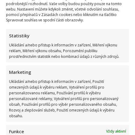
podrobnější rozhodnutí. Vaše volby budou použity pouze na tomto
webu. Nastavení můžete kdykoli změnit, včetně odvolání souhlasu,
pomocí přepínačů v Zásadách cookies nebo kliknutím na tlačítko
Spravovat souhlas ve spodní části obrazovky.
Statistiky
Celebrity
Ukládání a/nebo přístup k informacím v zařízení, Měření výkonu
Jiří Dvořák o svém výjezdu na Ukrajinu, kde viděl
reklam, Měření výkonu obsahu, Porozumění publiku
prostřednictvím statistik nebo kombinací údajů z různých zdrojů.
samé hrůzy: Češi si prý neváží toho, co mají
8. 8. 2026
Marketing
Ukládání a/nebo přístup k informacím v zařízení, Použití
omezených údajů k výběru reklam, Vytváření profilů pro
personalizovanou reklamu, Používání profilů k výběru
personalizované reklamy, Vytváření profilů pro personalizovaný
obsah, Používání profilů pro výběr personalizovaného obsahu,
Rozvoj a zlepšování služeb, Použití omezených údajů k výběru
obsahu.
Funkce
Vždy aktivní