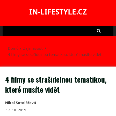
Skip
to
IN-LIFESTYLE.CZ
content
Domů
Zajímavosti
4 filmy se strašidelnou tematikou, které musíte vidět
4 filmy se strašidelnou tematikou,
které musíte vidět
Nikol Sotolářová
12. 10. 2015