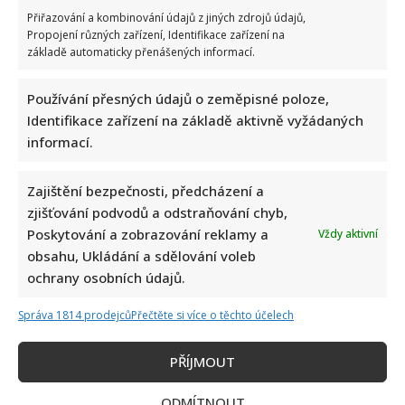
Celebrity
Přiřazování a kombinování údajů z jiných zdrojů údajů,
Propojení různých zařízení, Identifikace zařízení na
Bolestivý moment Ivy Pazderkové na dovolené: Její
základě automaticky přenášených informací.
video rozesmálo i vzbudilo velký obdiv
Používání přesných údajů o zeměpisné poloze,
8. 8. 2026
Identifikace zařízení na základě aktivně vyžádaných
informací.
Zajištění bezpečnosti, předcházení a
zjišťování podvodů a odstraňování chyb,
Poskytování a zobrazování reklamy a
Vždy aktivní
obsahu, Ukládání a sdělování voleb
ochrany osobních údajů.
Celebrity
Správa 1814 prodejců
Přečtěte si více o těchto účelech
Jak bude podle AI Marek Ztracený vypadat v důchodu:
PŘÍJMOUT
Šedivé vlasy ani vousy mu vůbec neuškodí
ODMÍTNOUT