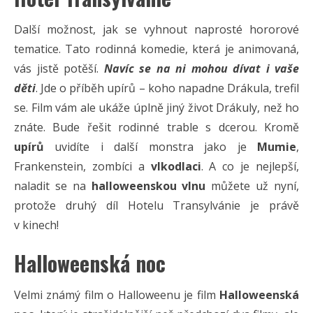
Další možnost, jak se vyhnout naprosté hororové
tematice. Tato rodinná komedie, která je animovaná,
vás jistě potěší.
Navíc se na ni mohou dívat i vaše
děti
. Jde o příběh upírů – koho napadne Drákula, trefil
se. Film vám ale ukáže úplně jiný život Drákuly, než ho
znáte. Bude řešit rodinné trable s dcerou. Kromě
upírů
uvidíte i další monstra jako je
Mumie
,
Frankenstein, zombíci a
vlkodlaci
. A co je nejlepší,
naladit se na
halloweenskou vlnu
můžete už nyní,
protože druhý díl Hotelu Transylvánie je právě
v kinech!
Halloweenská noc
Velmi známý film o Halloweenu je film
Halloweenská