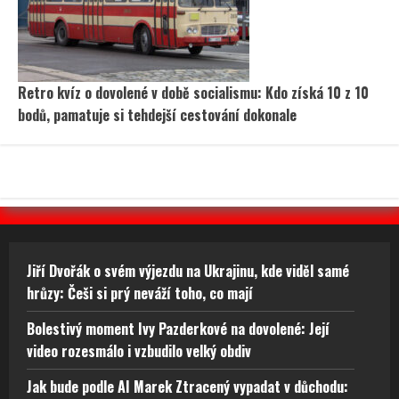
Retro kvíz o dovolené v době socialismu: Kdo získá 10 z 10
bodů, pamatuje si tehdejší cestování dokonale
Jiří Dvořák o svém výjezdu na Ukrajinu, kde viděl samé
hrůzy: Češi si prý neváží toho, co mají
Bolestivý moment Ivy Pazderkové na dovolené: Její
video rozesmálo i vzbudilo velký obdiv
Jak bude podle AI Marek Ztracený vypadat v důchodu: