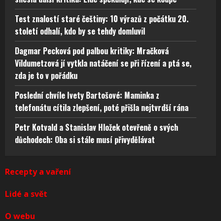
Test znalostí staré češtiny: 10 výrazů z počátku 20.
století odhalí, kdo by se tehdy domluvil
Dagmar Pecková pod palbou kritiky: Mračková
Vildumetzová jí vytkla natáčení se při řízení a ptá se,
zda je to v pořádku
Poslední chvíle Ivety Bartošové: Maminka z
telefonátu cítila zlepšení, poté přišla nejtvrdší rána
Petr Kotvald a Stanislav Hložek otevřeně o svých
důchodech: Oba si stále musí přivydělávat
Recepty a vaření
Lidé a svět
O webu