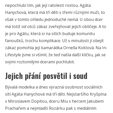
nepochlubí tím, jak její ratolesti rostou. Agáta
Hanychová, která má tři děti s třemi různými muži, to
však v tomto ohledu jednoduché nemá. U obou dcer
má totiž od otců zákaz zveřejňovat jejich obličeje. A to
je pro Agátu, která si na sítích buduje komunitu
fanoušků, trochu komplikace. Už v minulosti jí obejít
zákaz pomohla její kamarádka Ornella Koktová. Na In-
Lifestyle jsme si všimli, že teď našla další kličku, jak se
svými roztomilými dcerami pochlubit.
Jejich přání posvětil i soud
Bývalá modelka a dnes výrazná osobnost sociálních
sítí Agáta Hanychová má tři děti. Nejstaršího Kryšpína
s Miroslavem Dopitou, dceru Miu s hercem Jakubem
Prachařem a nejmladší Rozárku pak s mediálním