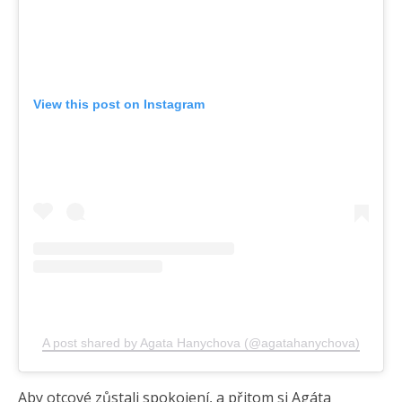
View this post on Instagram
A post shared by Agata Hanychova (@agatahanychova)
Aby otcové zůstali spokojení, a přitom si Agáta