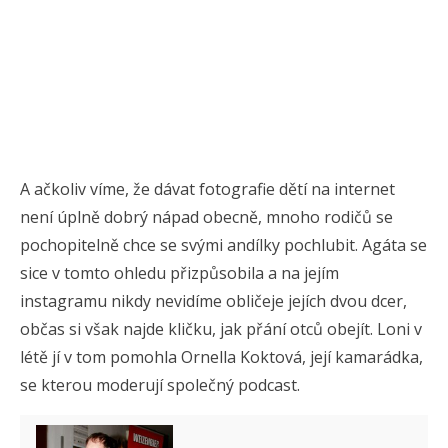
A ačkoliv víme, že dávat fotografie dětí na internet
není úplně dobrý nápad obecně, mnoho rodičů se
pochopitelně chce se svými andílky pochlubit. Agáta se
sice v tomto ohledu přizpůsobila a na jejím
instagramu nikdy nevidíme obličeje jejích dvou dcer,
občas si však najde kličku, jak přání otců obejít. Loni v
létě jí v tom pomohla Ornella Koktová, její kamarádka,
se kterou moderují společný podcast.