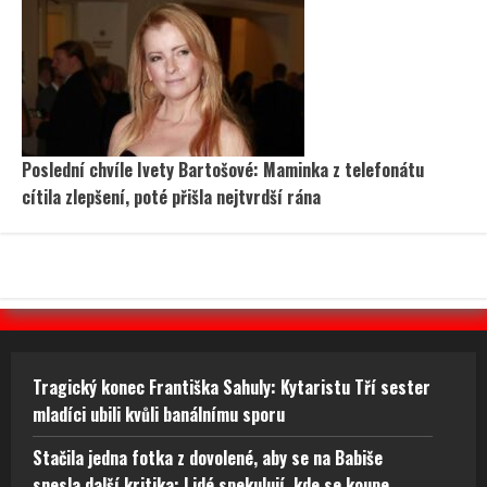
Poslední chvíle Ivety Bartošové: Maminka z telefonátu
cítila zlepšení, poté přišla nejtvrdší rána
Tragický konec Františka Sahuly: Kytaristu Tří sester
mladíci ubili kvůli banálnímu sporu
Stačila jedna fotka z dovolené, aby se na Babiše
snesla další kritika: Lidé spekulují, kde se koupe