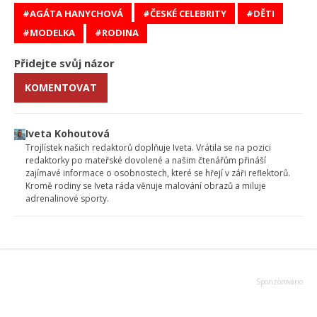
AGÁTA HANYCHOVÁ
ČESKÉ CELEBRITY
DĚTI
MODELKA
RODINA
Přidejte svůj názor
KOMENTOVAT
Iveta Kohoutová
Trojlístek našich redaktorů doplňuje Iveta. Vrátila se na pozici
redaktorky po mateřské dovolené a našim čtenářům přináší
zajímavé informace o osobnostech, které se hřejí v záři reflektorů.
Kromě rodiny se Iveta ráda věnuje malování obrazů a miluje
adrenalinové sporty.