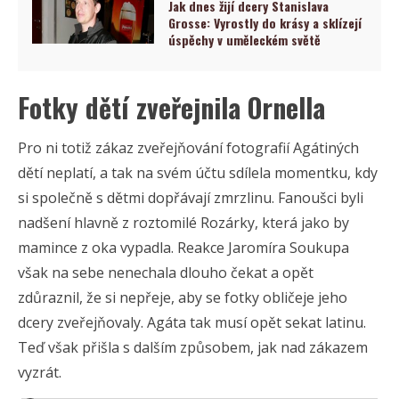
Jak dnes žijí dcery Stanislava
Grosse: Vyrostly do krásy a sklízejí
úspěchy v uměleckém světě
Fotky dětí zveřejnila Ornella
Pro ni totiž zákaz zveřejňování fotografií Agátiných
dětí neplatí, a tak na svém účtu sdílela momentku, kdy
si společně s dětmi dopřávají zmrzlinu. Fanoušci byli
nadšení hlavně z roztomilé Rozárky, která jako by
mamince z oka vypadla. Reakce Jaromíra Soukupa
však na sebe nenechala dlouho čekat a opět
zdůraznil, že si nepřeje, aby se fotky obličeje jeho
dcery zveřejňovaly. Agáta tak musí opět sekat latinu.
Teď však přišla s dalším způsobem, jak nad zákazem
vyzrát.