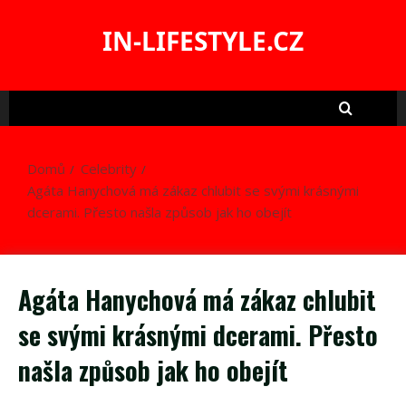
Skip
to
IN-LIFESTYLE.CZ
content
Domů
Celebrity
Agáta Hanychová má zákaz chlubit se svými krásnými
dcerami. Přesto našla způsob jak ho obejít
Agáta Hanychová má zákaz chlubit
se svými krásnými dcerami. Přesto
našla způsob jak ho obejít