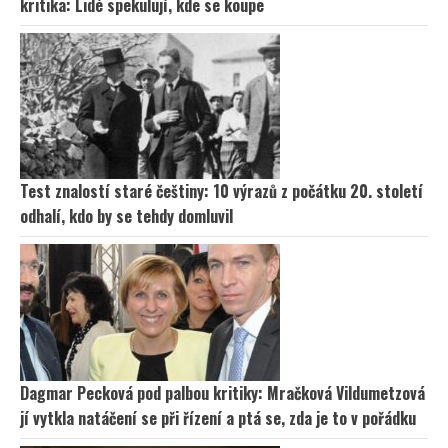
kritika: Lidé spekulují, kde se koupe
Test znalostí staré češtiny: 10 výrazů z počátku 20. století
odhalí, kdo by se tehdy domluvil
Dagmar Pecková pod palbou kritiky: Mračková Vildumetzová
jí vytkla natáčení se při řízení a ptá se, zda je to v pořádku