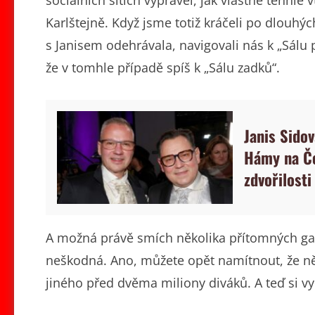
Karlštejně. Když jsme totiž kráčeli po dlouhý
s Janisem odehrávala, navigovali nás k „Sálu
že v tomhle případě spíš k „Sálu zadků“.
Janis Sido
Hámy na Če
zdvořilosti
A možná právě smích několika přítomných gay
neškodná. Ano, můžete opět namítnout, že něc
jiného před dvěma miliony diváků. A teď si v