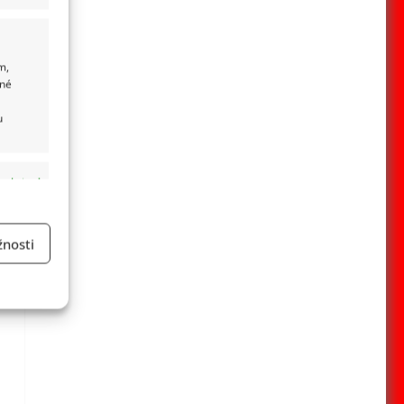
m,
ané
u
 aktivní
nosti
a
 aktivní