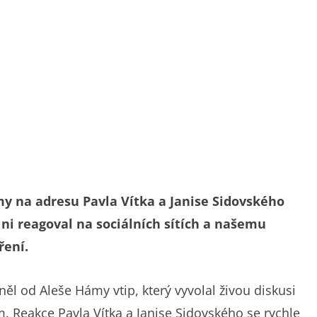
 na adresu Pavla Vítka a Janise Sidovského
 ni reagoval na sociálních sítích a našemu
ření.
l od Aleše Hámy vtip, který vyvolal živou diskusi
. Reakce Pavla Vítka a Janise Sidovského se rychle