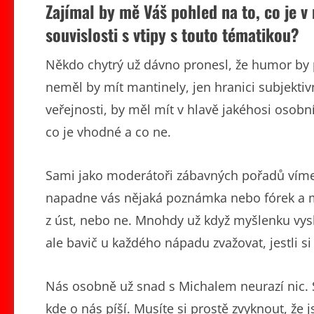
Zajímal by mě Váš pohled na to, co je v
souvislosti s vtipy s touto tématikou?
Někdo chytrý už dávno pronesl, že humor by
neměl by mít mantinely, jen hranici subjekti
veřejnosti, by měl mít v hlavě jakéhosi osobn
co je vhodné a co ne.
Sami jako moderátoři zábavných pořadů víme, 
napadne vás nějaká poznámka nebo fórek a mát
z úst, nebo ne. Mnohdy už když myšlenku vyslov
ale bavič u každého nápadu zvažovat, jestli s
Nás osobně už snad s Michalem neurazí nic. S
kde o nás píší. Musíte si prostě zvyknout, že js