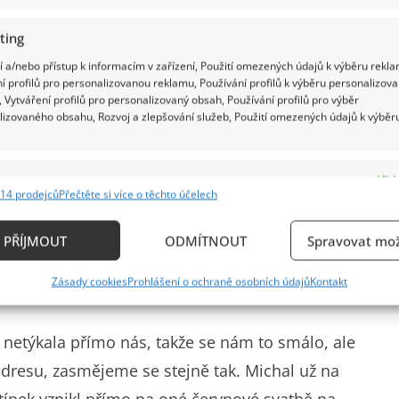
ting
 a/nebo přístup k informacím v zařízení, Použití omezených údajů k výběru rekla
í profilů pro personalizovanou reklamu, Používání profilů k výběru personalizov
 Vytváření profilů pro personalizovaný obsah, Používání profilů pro výběr
lizovaného obsahu, Rozvoj a zlepšování služeb, Použití omezených údajů k výběr
e
Vždy
14 prodejců
Přečtěte si více o těchto účelech
ání a kombinování údajů z jiných zdrojů údajů, Propojení různých zařízení,
kace zařízení na základě automaticky přenášených informací.
se to mohlo dotknout některých jejich blízkých a
PŘÍJMOUT
ODMÍTNOUT
Spravovat mož
 který je tak trochu na hraně, a proto jsme se při
ání přesných údajů o zeměpisné poloze, Identifikace zařízení n
Zásady cookies
Prohlášení o ochraně osobních údajů
Kontakt
smáli.
ě aktivně vyžádaných informací.
ění bezpečnosti, předcházení a zjišťování podvodů a
netýkala přímo nás, takže se nám to smálo, ale
ňování chyb, Poskytování a zobrazování reklamy a
Vždy
adresu, zasmějeme se stejně tak. Michal už na
, Ukládání a sdělování voleb ochrany osobních údajů.
 vtípek vznikl přímo na oné červnové svatbě na