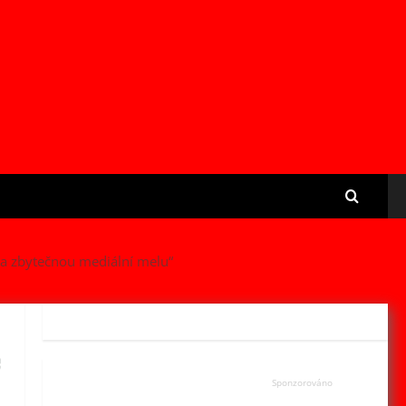
la zbytečnou mediální melu“
e