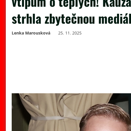
vtipům o teplých! Kauz
strhla zbytečnou mediá
Lenka Marousková
25. 11. 2025