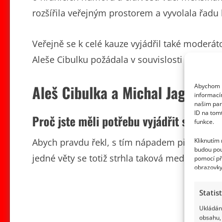
rozšířila veřejným prostorem a vyvolala řadu
Veřejně se k celé kauze vyjádřil také moderát
Aleše Cibulku požádala v souvislosti s tímto
Aleš Cibulka a Michal Jagelka p
Abychom p
informací
našim par
ID na tom
Proč jste měli potřebu vyjádřit se k té
funkce.
Kliknutím
Abych pravdu řekl, s tím nápadem přišel Micha
budou pou
jedné věty se totiž strhla taková mediální mela
pomocí př
obrazovky
Statis
Ukládání
obsahu, 