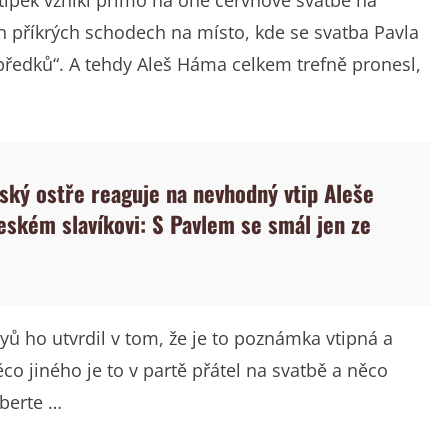
ch příkrých schodech na místo, kde se svatba Pavla
 předků“. A tehdy Aleš Háma celkem trefně pronesl,
vský ostře reaguje na nevhodný vtip Aleše
ském slavíkovi: S Pavlem se smál jen ze
ů ho utvrdil v tom, že je to poznámka vtipná a
o jiného je to v partě přátel na svatbě a něco
yberte …