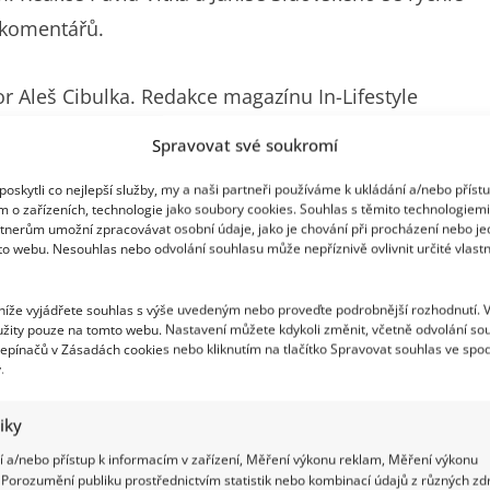
 komentářů.
or Aleš Cibulka. Redakce magazínu In-Lifestyle
 palčivým tématem o rozhovor.
Spravovat své soukromí
ro magazín In-Lifestyle
oskytli co nejlepší služby, my a naši partneři používáme k ukládání a/nebo příst
m o zařízeních, technologie jako soubory cookies. Souhlas s těmito technologiem
tnerům umožní zpracovávat osobní údaje, jako je chování při procházení nebo j
to webu. Nesouhlas nebo odvolání souhlasu může nepříznivě ovlivnit určité vlastn
matu Aleš Háma a jeho vtip?
 níže vyjádřete souhlas s výše uvedeným nebo proveďte podrobnější rozhodnutí. 
l. A musím říct, že jsem rád, že to udělal. Kolem
žity pouze na tomto webu. Nastavení můžete kdykoli změnit, včetně odvolání so
, že jsme nestačili zírat.
epínačů v Zásadách cookies nebo kliknutím na tlačítko Spravovat souhlas ve spod
.
tiky
 a/nebo přístup k informacím v zařízení, Měření výkonu reklam, Měření výkonu
Porozumění publiku prostřednictvím statistik nebo kombinací údajů z různých zdr