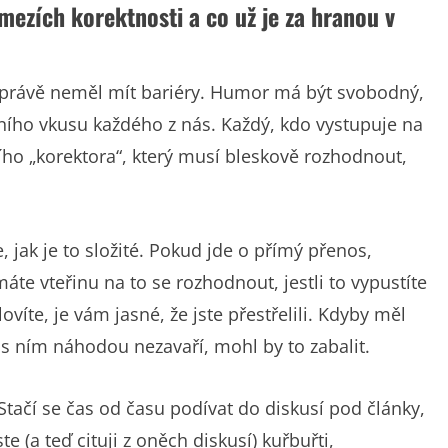
 mezích korektnosti a co už je za hranou v
 právě neměl mít bariéry. Humor má být svobodný,
vního vkusu každého z nás. Každý, kdo vystupuje na
ího „korektora“, který musí bleskově rozhodnout,
jak je to složité. Pokud jde o přímý přenos,
e vteřinu na to se rozhodnout, jestli to vypustíte
íte, je vám jasné, že jste přestřelili. Kdyby měl
i s ním náhodou nezavaří, mohl by to zabalit.
tačí se čas od času podívat do diskusí pod články,
te (a teď cituji z oněch diskusí) kuřbuřti,