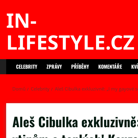
Skip
IN-
to
content
LIFESTYLE.CZ
CELEBRITY
ZPRÁVY
PŘÍBĚHY
KOMENTÁŘE
KV
Domů
Celebrity
Aleš Cibulka exkluzivně: „I my gayové
Aleš Cibulka exkluzivn