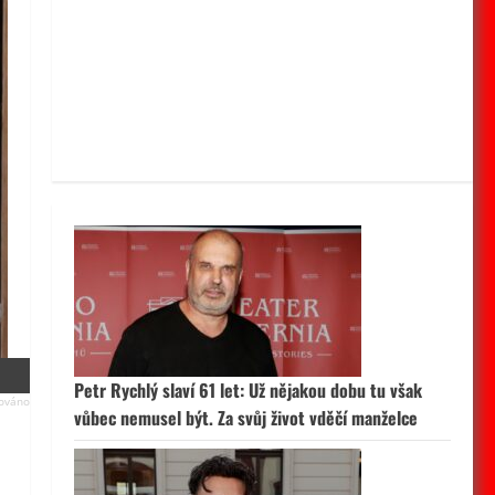
Petr Rychlý slaví 61 let: Už nějakou dobu tu však
vůbec nemusel být. Za svůj život vděčí manželce