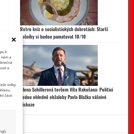
Retro kvíz o socialistických dobrotách: Starší
ročníky si budou pamatovat 10/10
upu k
i nám a
edinečná
osti a
Vaše volby
Alena Schillerová terčem Víta Rakušana: Politici
uhlasu,
ní části
vedou ohledně obžaloby Pavla Blažka vášnivé
diskuze
ojů.