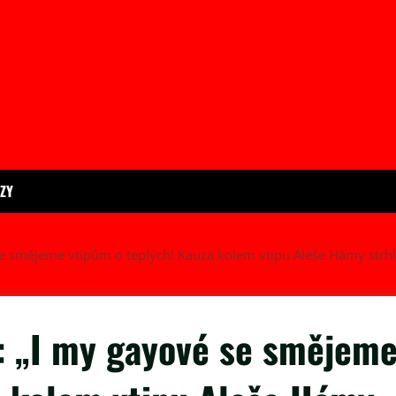
ÍZY
 se smějeme vtipům o teplých! Kauza kolem vtipu Aleše Hámy strh
ě: „I my gayové se smějem