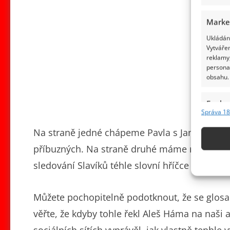
Marke
Ukládání
Vytvářen
reklamy,
persona
obsahu.
Funkc
Správa 18
Přiřazov
Identifi
Na straně jedné chápeme Pavla s Janisem, že 
příbuzných. Na straně druhé máme rádi humor,
Použív
sledování Slavíků téhle slovní hříčce doma za
základ
Zajišt
Můžete pochopitelně podotknout, že se glosa 
odstra
věřte, že kdyby tohle řekl Aleš Háma na naši 
obsahu
sociálních sítích vyprávěl, jak vlastně tenhle