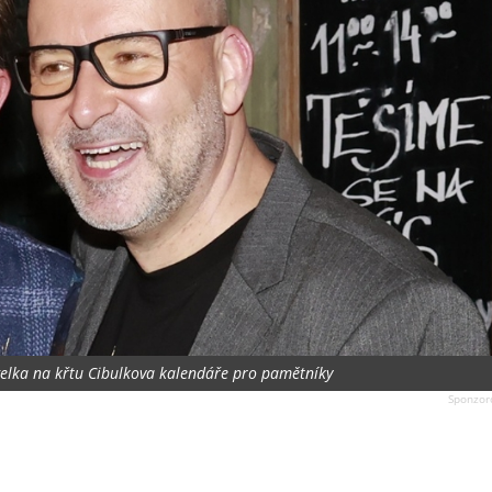
agelka na křtu Cibulkova kalendáře pro pamětníky