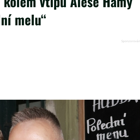
a kolem vtipu Aleše Hámy
lní melu“