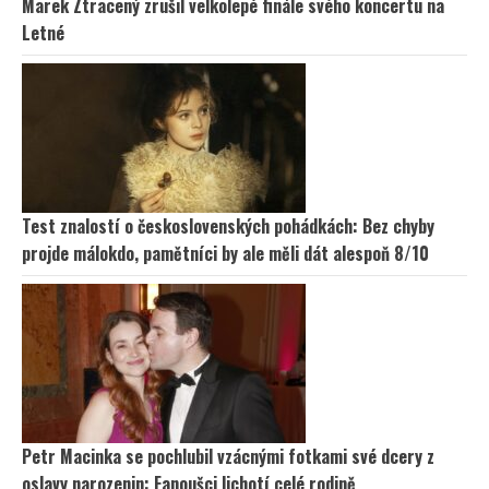
Marek Ztracený zrušil velkolepé finále svého koncertu na
Letné
Test znalostí o československých pohádkách: Bez chyby
projde málokdo, pamětníci by ale měli dát alespoň 8/10
Petr Macinka se pochlubil vzácnými fotkami své dcery z
oslavy narozenin: Fanoušci lichotí celé rodině