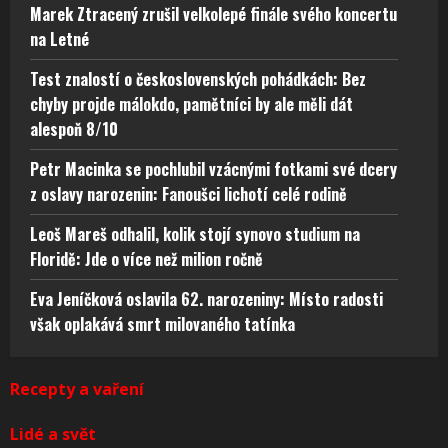
Marek Ztracený zrušil velkolepé finále svého koncertu
na Letné
Test znalostí o československých pohádkách: Bez
chyby projde málokdo, pamětníci by ale měli dát
alespoň 8/10
Petr Macinka se pochlubil vzácnými fotkami své dcery
z oslavy narozenin: Fanoušci lichotí celé rodině
Leoš Mareš odhalil, kolik stojí synovo studium na
Floridě: Jde o více než milion ročně
Eva Jeníčková oslavila 62. narozeniny: Místo radosti
však oplakává smrt milovaného tatínka
Recepty a vaření
Lidé a svět