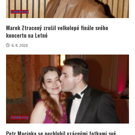
Celebrity
Marek Ztracený zrušil velkolepé finále svého
koncertu na Letné
6. 8. 2026
Celebrity
Petr Macinka se pochlubil vzácnými fotkami své