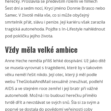
herečky. Proslavila se především rolemi ve filmech
Šest dní a sedm nocí, Krycí jméno Donnie Brasco nebo
Samec. V životě měla vše, co si může obyčejný
smrtelník přát, slávu i peníze. Její kariéru však zarazila
tragická autonehoda. Pojďte s In-Lifestyle nahlédnout
pod pokličku jejího života.
Vždy měla velké ambice
Anne Heche neměla příliš lehké dospívání. Už jako dítě
se musela vyrovnat s tragédiemi, které by v takovém
věku neměl řešit nikdo. Její otec, který ji měl podle
webu TheGlobalAndMail sexuálně zneužívat, podlehl
AIDS a ve stejném roce zemřel i její bratr při vážné
autonehodě. Možná i to budoucí herečku přimělo
tvrdě dřít a nevzdávat se svých snů. Šla si za svým a
poprvé se dostala do povědomí veřejnosti coby