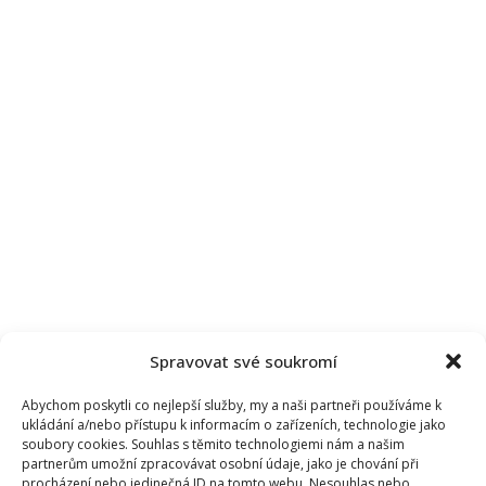
Spravovat své soukromí
Abychom poskytli co nejlepší služby, my a naši partneři používáme k
ukládání a/nebo přístupu k informacím o zařízeních, technologie jako
soubory cookies. Souhlas s těmito technologiemi nám a našim
partnerům umožní zpracovávat osobní údaje, jako je chování při
procházení nebo jedinečná ID na tomto webu. Nesouhlas nebo