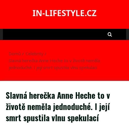
Skip
to
IN-LIFESTYLE.CZ
content
Domů
Celebrity
Slavná herečka Anne Heche to v životě neměla
jednoduché. I její smrt spustila vlnu spekulací
Slavná herečka Anne Heche to v
životě neměla jednoduché. I její
smrt spustila vlnu spekulací