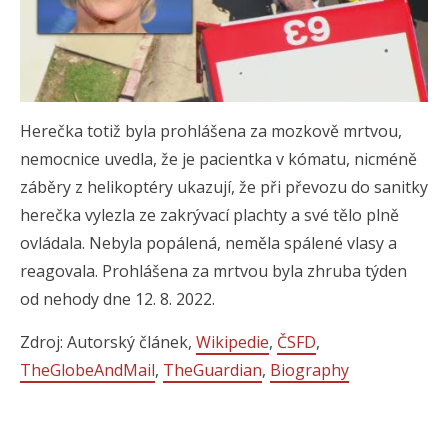
Herečka totiž byla prohlášena za mozkově mrtvou,
nemocnice uvedla, že je pacientka v kómatu, nicméně
záběry z helikoptéry ukazují, že při převozu do sanitky
herečka vylezla ze zakrývací plachty a své tělo plně
ovládala. Nebyla popálená, neměla spálené vlasy a
reagovala. Prohlášena za mrtvou byla zhruba týden
od nehody dne 12. 8. 2022.
Zdroj: Autorský článek,
Wikipedie
,
ČSFD
,
TheGlobeAndMail
,
TheGuardian
,
Biography