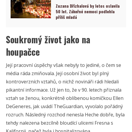
Zuzana Dřízhalová by letos oslavila
50 let. Zákeřné nemoci podlehla
příliš mladá
Soukromý život jako na
houpačce
Její pracovní úspěchy však nebyly to jediné, o čem se
média ráda zmiňovala. Její osobní život byl plný
kontroverzních vztahů, o nichž novináři rádi hledali
pikantní informace. Už jen to, že v 90. letech přiznala
vztah se ženou, konkrétně oblíbenou komičkou Ellen
DeGeneres, jak uvádí TheGuardian, vyvolalo pořádný
rozruch. Následný rozchod nenesla Heche dobře, byla
tehdy nalezena bezcílně bloudící ulicemi Fresna s
Kalifornii, načež byla i hospitalizována.