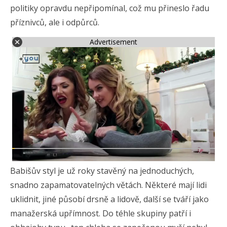
politiky opravdu nepřipomínal, což mu přineslo řadu
příznivců, ale i odpůrců.
Advertisement
Babišův styl je už roky stavěný na jednoduchých,
snadno zapamatovatelných větách. Některé mají lidi
uklidnit, jiné působí drsně a lidově, další se tváří jako
manažerská upřímnost. Do téhle skupiny patří i