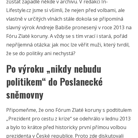
zůstat zapadlé někde v archivu. V redakci In-
Lifestyle.cz jsme si všimli, že nejen před volbami, ale
vlastně v určitých vlnách stále dokola se připomíná
slavný výrok Andreje Babiše pronesený v roce 2013 na
Fóru Zlaté koruny. A vždy se s tím vrací i stará, pořád
nepříjemná otázka: jak moc lze věřit muži, který tvrdil,
že se do politiky ani nechystá?
Po výroku „nikdy nebudu
politikem“ do Poslanecké
sněmovny
Připomeňme, že ono Fórum Zlaté koruny s podtitulem
„Prezident pro cestu z krize“
se odehrálo v lednu 2013
a bylo to krátce před historicky první přímou volbou
prezidenta v České republice. Proto zde diskutovali