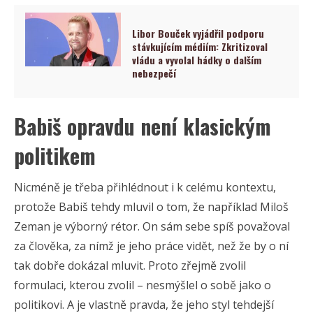
Libor Bouček vyjádřil podporu
stávkujícím médiím: Zkritizoval
vládu a vyvolal hádky o dalším
nebezpečí
Babiš opravdu není klasickým
politikem
Nicméně je třeba přihlédnout i k celému kontextu,
protože Babiš tehdy mluvil o tom, že například Miloš
Zeman je výborný rétor. On sám sebe spíš považoval
za člověka, za nímž je jeho práce vidět, než že by o ní
tak dobře dokázal mluvit. Proto zřejmě zvolil
formulaci, kterou zvolil – nesmýšlel o sobě jako o
politikovi. A je vlastně pravda, že jeho styl tehdejší