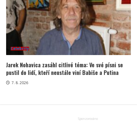
Celebrity
Jarek Nohavica zasáhl citlivé téma: Ve své písni se
pustil do lidí, kteří neustále viní Babiše a Putina
7. 8. 2026