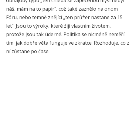
obhajoby typu „ten chleba se zapečenou myší nebyl
náš, mám na to papír“, což také zaznělo na onom
Fóru, nebo temně znějící „ten prů*er nastane za 15
let“. Jsou to výroky, které žijí vlastním životem,
protože jsou tak úderné. Politika se nicméně neměří
tím, jak dobře věta funguje ve zkratce. Rozhoduje, co z
ní zůstane po čase.