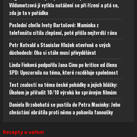
Vildumetzová jí vytkla natáčení se při řízení a ptá se,
zda je to v pořádku
Poslední chvíle Ivety Bartošové: Maminka z
telefonátu cítila zlepšení, poté přišla nejtvrdší rána
Petr Kotvald a Stanislav Hložek otevřeně o svých
důchodech: Oba si stále musí přivydělávat
Linda Finková podpořila Jana Cinu po kritice od člena
SPD: Upozornila na téma, které rozděluje společnost
Test znalostí na téma české pohádky a jejich hlášky:
Úkolem je přiřadit 10/10 výroků ke správným filmům
Daniela Brzobohatá se pustila do Petra Macinky: Jeho
chvástání obrátila proti němu a pobavila fanoušky
Recepty a vaření