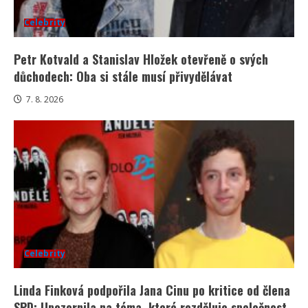
Celebrity
Petr Kotvald a Stanislav Hložek otevřeně o svých
důchodech: Oba si stále musí přivydělávat
7. 8. 2026
Celebrity
Linda Finková podpořila Jana Cinu po kritice od člena
SPD: Upozornila na téma, které rozděluje společnost