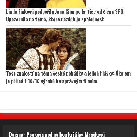
Linda Finková podpořila Jana Cinu po kritice od člena SPD:
Upozornila na téma, které rozděluje společnost
Test znalostí na téma české pohádky a jejich hlášky: Úkolem
je přiřadit 10/10 výroků ke správným filmům
Dagmar Pecková pod palbou kritiky: Mračková