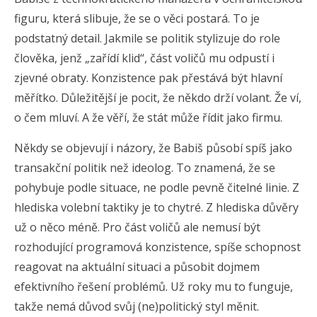
figuru, která slibuje, že se o věci postará. To je
podstatný detail. Jakmile se politik stylizuje do role
člověka, jenž „zařídí klid“, část voličů mu odpustí i
zjevné obraty. Konzistence pak přestává být hlavní
měřítko. Důležitější je pocit, že někdo drží volant. Že ví,
o čem mluví. A že věří, že stát může řídit jako firmu.
Někdy se objevují i názory, že Babiš působí spíš jako
transakční politik než ideolog. To znamená, že se
pohybuje podle situace, ne podle pevně čitelné linie. Z
hlediska volební taktiky je to chytré. Z hlediska důvěry
už o něco méně. Pro část voličů ale nemusí být
rozhodující programová konzistence, spíše schopnost
reagovat na aktuální situaci a působit dojmem
efektivního řešení problémů. Už roky mu to funguje,
takže nemá důvod svůj (ne)politický styl měnit.