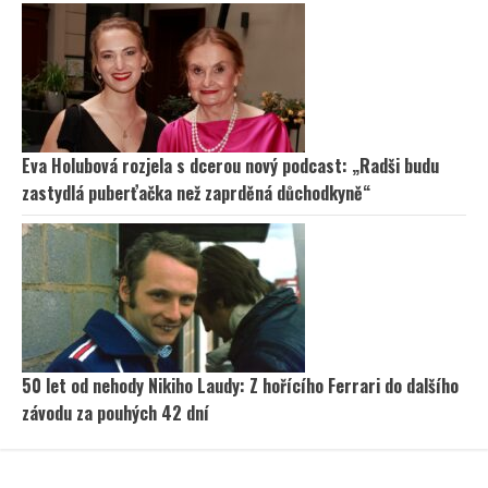
Eva Holubová rozjela s dcerou nový podcast: „Radši budu
zastydlá puberťačka než zaprděná důchodkyně“
50 let od nehody Nikiho Laudy: Z hořícího Ferrari do dalšího
závodu za pouhých 42 dní