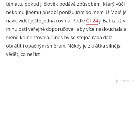
tématu, pokud ji člověk podává způsobem, který vůči
někomu jinému působí ponižujícím dojmem. U Malé je
navíc vidět ještě jedna rovina. Podle
ČT24
jí Babiš už v
minulosti veřejně doporučoval, aby více naslouchala a
méně komentovala. Dnes by se stejná rada dala
obrátit i opačným směrem. Někdy je zkrátka silnější
vědět, co neříct.