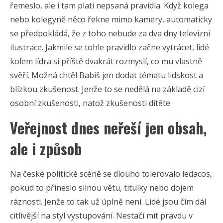
řemeslo, ale i tam platí nepsaná pravidla. Když kolega
nebo kolegyně něco řekne mimo kamery, automaticky
se předpokládá, že z toho nebude za dva dny televizní
ilustrace. Jakmile se tohle pravidlo začne vytrácet, lidé
kolem lídra si příště dvakrát rozmyslí, co mu vlastně
svěří. Možná chtěl Babiš jen dodat tématu lidskost a
blízkou zkušenost. Jenže to se nedělá na základě cizí
osobní zkušenosti, natož zkušenosti dítěte.
Veřejnost dnes neřeší jen obsah,
ale i způsob
Na české politické scéně se dlouho tolerovalo ledacos,
pokud to přineslo silnou větu, titulky nebo dojem
ráznosti. Jenže to tak už úplně není. Lidé jsou čím dál
citlivější na styl vystupování. Nestačí mít pravdu v