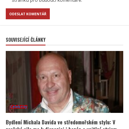
stránku pro budoucí komentáře.
SOUVISEJÍCÍ ČLÁNKY
Celebrity
Bydlení Michala Davida ve středomořském stylu: V