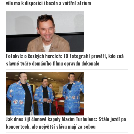
vile ma k dispozici i bazén a vnitřní atrium
Fotokvíz o českých hercích: 10 fotografií prověří, kdo zná
slavné tváře domácího filmu opravdu dokonale
Jak dnes žijí členové kapely Maxim Turbulenc: Stále jezdí po
koncertech, ale největší slávu mají za sebou