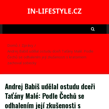
Skip
to
IN-LIFESTYLE.CZ
content
Domů
Zprávy
Andrej Babiš udělal ostudu dceři Taťány Malé: Podle
Čechů se odhalením její zkušenosti s kratomem
zachoval sobecky
Andrej Babiš udělal ostudu dceři
Taťány Malé: Podle Čechů se
odhalením její zkušenosti s