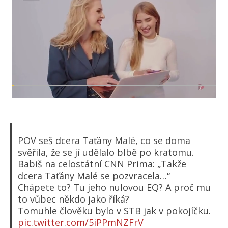
POV seš dcera Taťány Malé, co se doma
svěřila, že se jí udělalo blbě po kratomu.
Babiš na celostátní CNN Prima: „Takže
dcera Taťány Malé se pozvracela…“
Chápete to? Tu jeho nulovou EQ? A proč mu
to vůbec někdo jako říká?
Tomuhle člověku bylo v STB jak v pokojíčku.
pic.twitter.com/5iPPmNZFrV