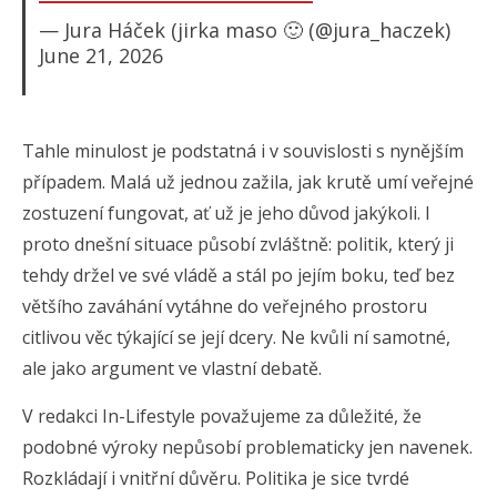
— Jura Háček (jirka maso 🙂 (@jura_haczek)
June 21, 2026
Tahle minulost je podstatná i v souvislosti s nynějším
případem. Malá už jednou zažila, jak krutě umí veřejné
zostuzení fungovat, ať už je jeho důvod jakýkoli. I
proto dnešní situace působí zvláštně: politik, který ji
tehdy držel ve své vládě a stál po jejím boku, teď bez
většího zaváhání vytáhne do veřejného prostoru
citlivou věc týkající se její dcery. Ne kvůli ní samotné,
ale jako argument ve vlastní debatě.
V redakci In-Lifestyle považujeme za důležité, že
podobné výroky nepůsobí problematicky jen navenek.
Rozkládají i vnitřní důvěru. Politika je sice tvrdé