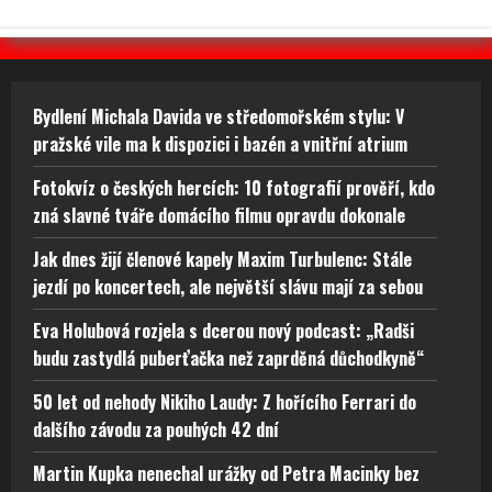
Bydlení Michala Davida ve středomořském stylu: V
pražské vile ma k dispozici i bazén a vnitřní atrium
Fotokvíz o českých hercích: 10 fotografií prověří, kdo
zná slavné tváře domácího filmu opravdu dokonale
Jak dnes žijí členové kapely Maxim Turbulenc: Stále
jezdí po koncertech, ale největší slávu mají za sebou
Eva Holubová rozjela s dcerou nový podcast: „Radši
budu zastydlá puberťačka než zaprděná důchodkyně“
50 let od nehody Nikiho Laudy: Z hořícího Ferrari do
dalšího závodu za pouhých 42 dní
Martin Kupka nenechal urážky od Petra Macinky bez