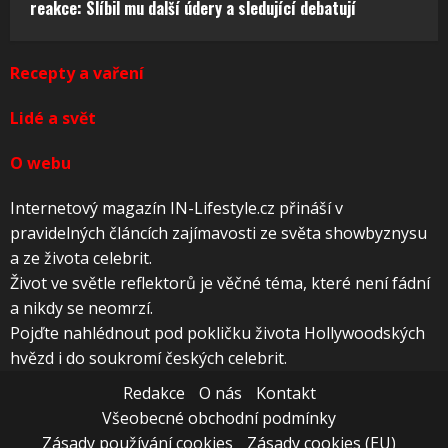
reakce: Slíbil mu další údery a sledující debatují
Recepty a vaření
Lidé a svět
O webu
Internetový magazín IN-Lifestyle.cz přináší v
pravidelných článcích zajímavosti ze světa showbyznysu
a ze života celebrit.
Život ve světle reflektorů je věčné téma, které není fádní
a nikdy se neomrzí.
Pojďte nahlédnout pod pokličku života Hollywoodských
hvězd i do soukromí českých celebrit.
Redakce
O nás
Kontakt
Všeobecné obchodní podmínky
Zásady používání cookies
Zásady cookies (EU)