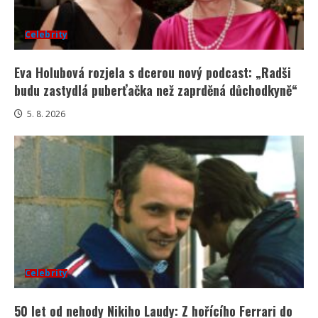
Celebrity
Eva Holubová rozjela s dcerou nový podcast: „Radši
budu zastydlá puberťačka než zaprděná důchodkyně“
5. 8. 2026
Celebrity
50 let od nehody Nikiho Laudy: Z hořícího Ferrari do