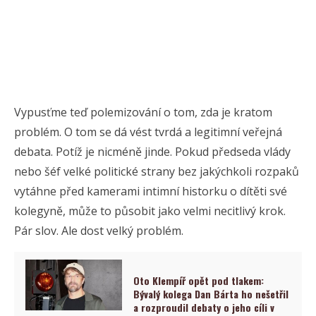
Vypusťme teď polemizování o tom, zda je kratom
problém. O tom se dá vést tvrdá a legitimní veřejná
debata. Potíž je nicméně jinde. Pokud předseda vlády
nebo šéf velké politické strany bez jakýchkoli rozpaků
vytáhne před kamerami intimní historku o dítěti své
kolegyně, může to působit jako velmi necitlivý krok.
Pár slov. Ale dost velký problém.
Oto Klempíř opět pod tlakem:
Bývalý kolega Dan Bárta ho nešetřil
a rozproudil debaty o jeho cíli v