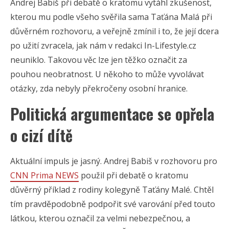
Andrej Babiš při debatě o kratomu vytáhl zkušenost,
kterou mu podle všeho svěřila sama Taťána Malá při
důvěrném rozhovoru, a veřejně zmínil i to, že její dcera
po užití zvracela, jak nám v redakci In-Lifestyle.cz
neuniklo. Takovou věc lze jen těžko označit za
pouhou neobratnost. U někoho to může vyvolávat
otázky, zda nebyly překročeny osobní hranice.
Politická argumentace se opřela
o cizí dítě
Aktuální impuls je jasný. Andrej Babiš v rozhovoru pro
CNN Prima NEWS
použil při debatě o kratomu
důvěrný příklad z rodiny kolegyně Taťány Malé. Chtěl
tím pravděpodobně podpořit své varování před touto
látkou, kterou označil za velmi nebezpečnou, a