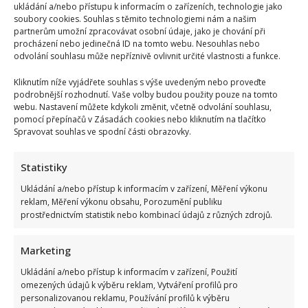
ukládání a/nebo přístupu k informacím o zařízeních, technologie jako
soubory cookies. Souhlas s těmito technologiemi nám a našim
partnerům umožní zpracovávat osobní údaje, jako je chování při
procházení nebo jedinečná ID na tomto webu. Nesouhlas nebo
odvolání souhlasu může nepříznivě ovlivnit určité vlastnosti a funkce.
Kliknutím níže vyjádřete souhlas s výše uvedeným nebo proveďte
podrobnější rozhodnutí. Vaše volby budou použity pouze na tomto
webu. Nastavení můžete kdykoli změnit, včetně odvolání souhlasu,
pomocí přepínačů v Zásadách cookies nebo kliknutím na tlačítko
Spravovat souhlas ve spodní části obrazovky.
Statistiky
Ukládání a/nebo přístup k informacím v zařízení, Měření výkonu
reklam, Měření výkonu obsahu, Porozumění publiku
prostřednictvím statistik nebo kombinací údajů z různých zdrojů.
Marketing
Ukládání a/nebo přístup k informacím v zařízení, Použití
omezených údajů k výběru reklam, Vytváření profilů pro
personalizovanou reklamu, Používání profilů k výběru