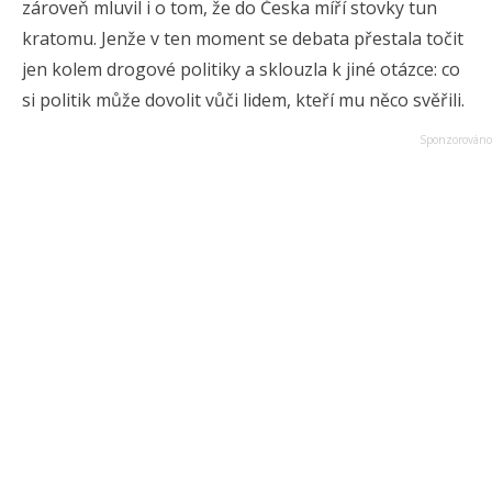
zároveň mluvil i o tom, že do Česka míří stovky tun
kratomu. Jenže v ten moment se debata přestala točit
jen kolem drogové politiky a sklouzla k jiné otázce: co
si politik může dovolit vůči lidem, kteří mu něco svěřili.