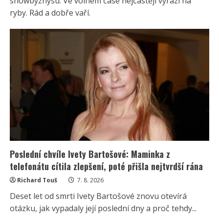
showbyznysu. Ve volném čase nejčastěji vyrazí na
ryby. Rád a dobře vaří.
Poslední chvíle Ivety Bartošové: Maminka z
telefonátu cítila zlepšení, poté přišla nejtvrdší rána
Richard Touš
7. 8. 2026
Deset let od smrti Ivety Bartošové znovu otevírá
otázku, jak vypadaly její poslední dny a proč tehdy...