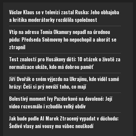
Václav Klaus se v televizi zastal Ruska: Jeho obhajoba
a kritika moderátorky rozdělila společnost
Vtip na adresu Tomia Okamury nepadl na úrodnou
půdu: Předseda Sněmovny ho nepochopil a akorát se
ztrapnil
Test znalostí pro Husákovy děti: 10 otázek o životě za
normalizace ukáže, kdo má dobrou paměť
Jiří Dvořák o svém výjezdu na Ukrajinu, kde viděl samé
hrůzy: Češi si prý neváží toho, co mají
Bolestivý moment Ivy Pazderkové na dovolené: Její
video rozesmálo i vzbudilo velký obdiv
Jak bude podle AI Marek Ztracený vypadat v důchodu:
Šedivé vlasy ani vousy mu vůbec neuškodí