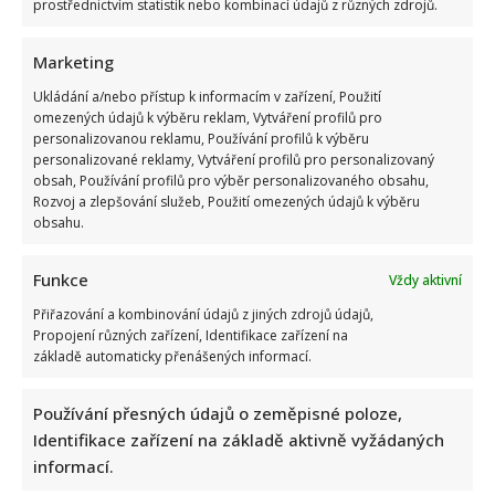
Kvíz pro milovníky češtiny: 10 otázek na slovní zásobu
prostřednictvím statistik nebo kombinací údajů z různých zdrojů.
odhalí, kdo patří mezi jazykové experty
Marketing
Richard Touš
6. 8. 2026
Ukládání a/nebo přístup k informacím v zařízení, Použití
Dnes jsme si pro vás připravili kvíz, který prověří vaši
omezených údajů k výběru reklam, Vytváření profilů pro
slovní zásobu. Zvládnete rozpoznat méně obvyklá
personalizovanou reklamu, Používání profilů k výběru
česká...
personalizované reklamy, Vytváření profilů pro personalizovaný
obsah, Používání profilů pro výběr personalizovaného obsahu,
Read
Více
Rozvoj a zlepšování služeb, Použití omezených údajů k výběru
more
obsahu.
about
Kvíz
pro
milovníky
Funkce
Vždy aktivní
češtiny:
10
Přiřazování a kombinování údajů z jiných zdrojů údajů,
otázek
Propojení různých zařízení, Identifikace zařízení na
na
slovní
základě automaticky přenášených informací.
zásobu
odhalí,
kdo
Používání přesných údajů o zeměpisné poloze,
patří
mezi
Identifikace zařízení na základě aktivně vyžádaných
jazykové
experty
informací.