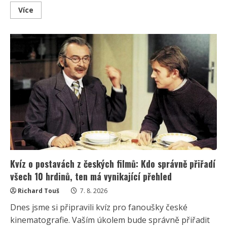
Read
Více
more
about
Linda
Finková
podpořila
Jana
Cinu
po
kritice
od
člena
SPD:
Upozornila
na
téma,
které
rozděluje
společnost
Kvíz o postavách z českých filmů: Kdo správně přiřadí
všech 10 hrdinů, ten má vynikající přehled
Richard Touš
7. 8. 2026
Dnes jsme si připravili kvíz pro fanoušky české
kinematografie. Vaším úkolem bude správně přiřadit