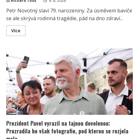
Richard Touš
6. 8. 2026
Petr Novotný slaví 79. narozeniny. Za úsměvem baviče
se ale skrývá rodinná tragédie, pád na dno zdraví...
Read
Více
more
about
Petr
Novotný
slaví
79
let:
Oblíbený
bavič
2x
přežil
vlastní
smrt,
jeho
sestra
takové
štěstí
neměla
Prezident Pavel vyrazil na tajnou dovolenou:
Prozradila ho však fotografie, pod kterou se rozjela
mela