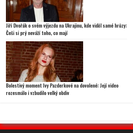
Jiří Dvořák o svém výjezdu na Ukrajinu, kde viděl samé hrůzy:
Češi si prý neváží toho, co mají
Bolestivý moment Ivy Pazderkové na dovolené: Její video
rozesmálo i vzbudilo velký obdiv