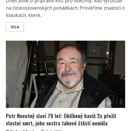
Dnes jsme si připravili kvíz pro všechny, kdo vyrůstali
na československých pohádkách. Prověříme znalosti o
klasikách, které...
Read
Více
more
about
Test
znalostí
o
československých
pohádkách:
Bez
chyby
projde
málokdo,
pamětníci
by
ale
měli
dát
alespoň
8/10
Petr Novotný slaví 79 let: Oblíbený bavič 2x přežil
vlastní smrt, jeho sestra takové štěstí neměla