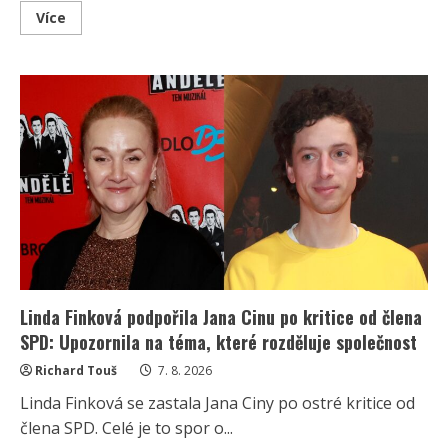
Read
Více
more
about
Poslední
chvíle
Ivety
Bartošové:
Maminka
z
telefonátu
cítila
zlepšení,
poté
přišla
nejtvrdší
rána
Linda Finková podpořila Jana Cinu po kritice od člena
SPD: Upozornila na téma, které rozděluje společnost
Richard Touš
7. 8. 2026
Linda Finková se zastala Jana Ciny po ostré kritice od
člena SPD. Celé je to spor o...