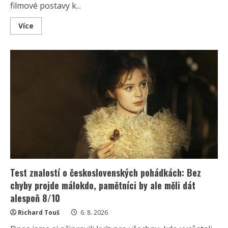
filmové postavy k...
Read
Více
more
about
Kvíz
o
postavách
z
českých
filmů:
Kdo
správně
přiřadí
všech
10
hrdinů,
ten
má
vynikající
přehled
Test znalostí o československých pohádkách: Bez
chyby projde málokdo, pamětníci by ale měli dát
alespoň 8/10
Richard Touš
6. 8. 2026