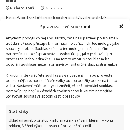
Richard Touš
6. 8. 2026
Petr Pavel se během dovolené ukázal v polské
Kudowě-Zdróji. Nenápadnost celé návštěvy teď budí
Spravovat své soukromí
větší pozornost než...
Abychom poskytli co nejlepší služby, my a naši partneři používáme k
Read
Více
ukládání a/nebo přístupu k informacím o zařízeních, technologie jako
more
soubory cookies. Souhlas s těmito technologiemi nám a našim
about
partnerům umožní zpracovávat osobní údaje, jako je chování při
Prezident
Pavel
procházení nebo jedinečná ID na tomto webu. Nesouhlas nebo
vyrazil
odvolání souhlasu může nepříznivě ovlivnit určité vlastnosti a funkce.
na
tajnou
dovolenou:
Kliknutím níže vyjádřete souhlas s výše uvedeným nebo proveďte
Prozradila
podrobnější rozhodnutí. Vaše volby budou použity pouze na tomto
ho
webu. Nastavení můžete kdykoli změnit, včetně odvolání souhlasu,
však
pomocí přepínačů v Zásadách cookies nebo kliknutím na tlačítko
fotografie,
pod
Spravovat souhlas ve spodní části obrazovky.
kterou
se
rozjela
Statistiky
mela
Ukládání a/nebo přístup k informacím v zařízení, Měření výkonu
reklam, Měření výkonu obsahu, Porozumění publiku