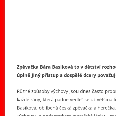
Zpěvačka Bára Basiková to v dětství rozho
úplně jiný přístup a dospělé dcery považuj
Různé způsoby výchovy jsou dnes často prob
každé rány, která padne vedle“ se už většina l
Basiková, oblíbená česká zpěvačka a herečka