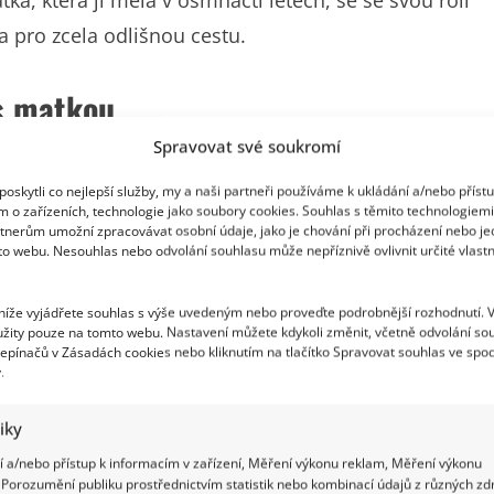
a, která ji měla v osmnácti letech, se se svou rolí
a pro zcela odlišnou cestu.
 s matkou
Spravovat své soukromí
 Anna a Marie už jsou dospělé a Bára je považuje
oskytli co nejlepší služby, my a naši partneři používáme k ukládání a/nebo příst
arádský přístup zvolila i při výchově nejmladšího
m o zařízeních, technologie jako soubory cookies. Souhlas s těmito technologiem
si o podobném rodičovském přístupu mohla sama
tnerům umožní zpracovávat osobní údaje, jako je chování při procházení nebo j
to webu. Nesouhlas nebo odvolání souhlasu může nepříznivě ovlivnit určité vlastn
k tomu, že se rozhodla svým dětem dopřát něco
 níže vyjádřete souhlas s výše uvedeným nebo proveďte podrobnější rozhodnutí. 
žity pouze na tomto webu. Nastavení můžete kdykoli změnit, včetně odvolání so
epínačů v Zásadách cookies nebo kliknutím na tlačítko Spravovat souhlas ve spod
dičů takový ten diktát, strašení, domácí vězení. Ta
.
Jsem z generace, kdy jsme se do školy netěšili, ale
tiky
námek a myslím si, že to je špatně. Děti by se do školy
 a/nebo přístup k informacím v zařízení, Měření výkonu reklam, Měření výkonu
e bát učitelů ani rodičů,“
svěřila se v rozhovoru pro
Porozumění publiku prostřednictvím statistik nebo kombinací údajů z různých zdr