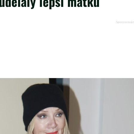
udělaly lepší matku