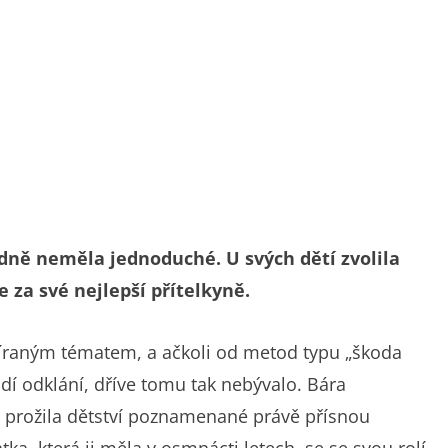
dně neměla jednoduché. U svých dětí zvolila
e za své nejlepší přítelkyně.
íraným tématem, a ačkoli od metod typu „škoda
idí odklání, dříve tomu tak nebývalo. Bára
, prožila dětství poznamenané právě přísnou