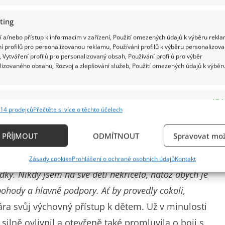
ting
 a/nebo přístup k informacím v zařízení, Použití omezených údajů k výběru rekla
í profilů pro personalizovanou reklamu, Používání profilů k výběru personalizov
geb schytala kritiku od autorky předlohy k
 Vytváření profilů pro personalizovaný obsah, Používání profilů pro výběr
lizovaného obsahu, Rozvoj a zlepšování služeb, Použití omezených údajů k výběr
ník alkoholičky. Pití alkoholu k mateřství
e
Vždy
14 prodejců
Přečtěte si více o těchto účelech
ání a kombinování údajů z jiných zdrojů údajů, Propojení různých zařízení,
kace zařízení na základě automaticky přenášených informací.
PŘÍJMOUT
ODMÍTNOUT
Spravovat mož
ání přesných údajů o zeměpisné poloze, Identifikace zařízení n
Zásady cookies
Prohlášení o ochraně osobních údajů
Kontakt
ě aktivně vyžádaných informací.
y. Nikdy jsem na své děti nekřičela, natož abych je
pohody a hlavně podpory. Ať by provedly cokoli,
ění bezpečnosti, předcházení a zjišťování podvodů a
ňování chyb, Poskytování a zobrazování reklamy a
Vždy
ára svůj výchovný přístup k dětem. Už v minulosti
, Ukládání a sdělování voleb ochrany osobních údajů.
silně ovlivnil a otevřeně také promluvila o boji s