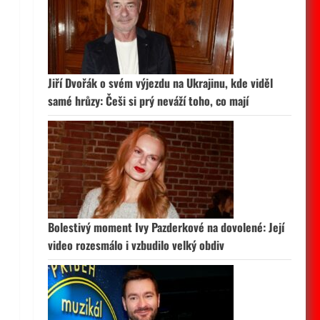
Jiří Dvořák o svém výjezdu na Ukrajinu, kde viděl
samé hrůzy: Češi si prý neváží toho, co mají
Bolestivý moment Ivy Pazderkové na dovolené: Její
video rozesmálo i vzbudilo velký obdiv