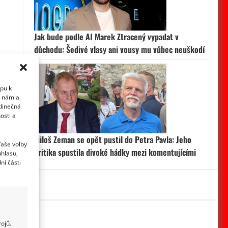
Jak bude podle AI Marek Ztracený vypadat v
důchodu: Šedivé vlasy ani vousy mu vůbec neuškodí
upu k
i nám a
edinečná
osti a
Miloš Zeman se opět pustil do Petra Pavla: Jeho
Vaše volby
kritika spustila divoké hádky mezi komentujícími
uhlasu,
ní části
ojů.