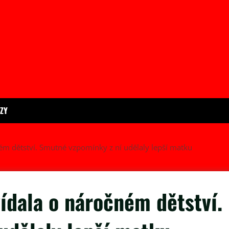
ÍZY
ém dětství. Smutné vzpomínky z ní udělaly lepší matku
ídala o náročném dětství.