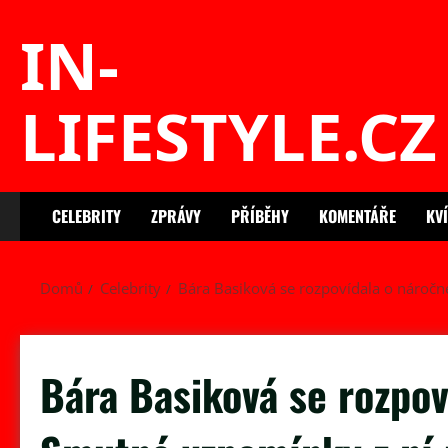
Skip
IN-
to
content
LIFESTYLE.CZ
CELEBRITY
ZPRÁVY
PŘÍBĚHY
KOMENTÁŘE
KV
Domů
Celebrity
Bára Basiková se rozpovídala o náročn
Bára Basiková se rozpov