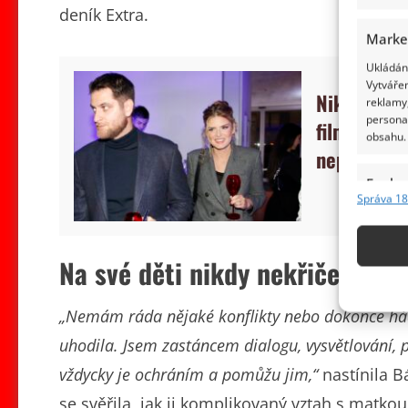
deník Extra.
Marke
Ukládání
Vytvářen
Nikol Leit
reklamy,
persona
filmu Zápis
obsahu.
nepatří
Funkc
Správa 18
Přiřazov
Identifi
Na své děti nikdy nekřičela
Použív
základ
„Nemám ráda nějaké konflikty nebo dokonce hádk
uhodila. Jsem zastáncem dialogu, vysvětlování, 
Zajišt
odstra
vždycky je ochráním a pomůžu jim,“
nastínila B
obsahu
se svěřila, jak ji komplikovaný vztah s matkou 