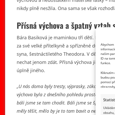
výchovou a nedostatkem mateřské lásky – matk
nikdy plně nesžila. Ona sama se však rozhodl
Přísná výchova a špatný vztah
Bára Basiková je maminkou tří dětí. Dvojčata
Abychom p
za své velké přítelkyně a spřízněné duše. Kam
informací
syna, šestnáctiletého Theodora. V dětství 
našim par
ID na tom
nechat jenom zdát. Přísná výchova ji vedla 
funkce.
úplně jiného.
Kliknutím
budou pou
pomocí př
„U nás doma byly tresty, výprasky, zákazy. Od ro
obrazovky
výchova byla z dnešního pohledu prostě strašná. 
Statis
báli jsme se tam chodit. Báli jsme se špatných z
Ukládání
měly těšit, mělo by je to tam bavit a neměly by s
obsahu, 