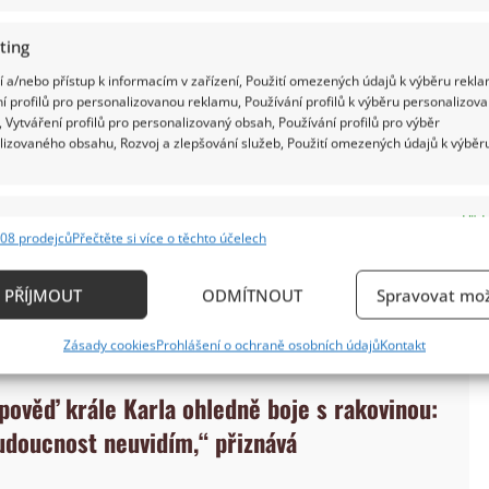
ting
 a/nebo přístup k informacím v zařízení, Použití omezených údajů k výběru rekla
í profilů pro personalizovanou reklamu, Používání profilů k výběru personalizov
 Vytváření profilů pro personalizovaný obsah, Používání profilů pro výběr
lizovaného obsahu, Rozvoj a zlepšování služeb, Použití omezených údajů k výběr
nečně něco pozitivního,“
psali lidé. Jiní přidávali
ská rodina prožívá běžné věci jako sourozenecká
e
Vždy
ravé, to je nejdůležitější,“
opakovalo se v různých
08 prodejců
Přečtěte si více o těchto účelech
ání a kombinování údajů z jiných zdrojů údajů, Propojení různých zařízení,
ně tahle univerzální lidskost je možná důvodem,
kace zařízení na základě automaticky přenášených informací.
PŘÍJMOUT
ODMÍTNOUT
Spravovat mož
silnou podporu veřejnosti.
ání přesných údajů o zeměpisné poloze, Identifikace zařízení n
Zásady cookies
Prohlášení o ochraně osobních údajů
Kontakt
ě aktivně požadovaných informací.
zpověď krále Karla ohledně boje s rakovinou:
ění bezpečnosti, předcházení a zjišťování podvodů a
budoucnost neuvidím,“ přiznává
ňování chyb, Poskytování a zobrazování reklamy a
Vždy
, Ukládání a sdělování voleb ochrany osobních údajů.