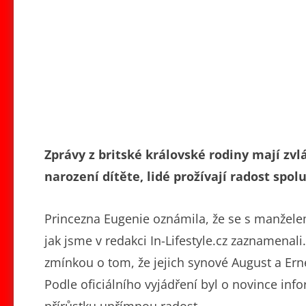
Zprávy z britské královské rodiny mají zvlá
narození dítěte, lidé prožívají radost spolu
Princezna Eugenie oznámila, že se s manžel
jak jsme v redakci In-Lifestyle.cz zaznamenali
zmínkou o tom, že jejich synové August a E
Podle oficiálního vyjádření byl o novince infor
přírůstku upřímnou radost.