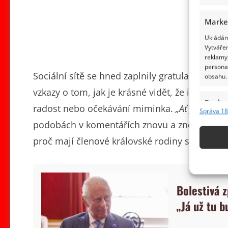
Marke
Ukládání
Vytvářen
reklamy,
persona
Sociální sítě se hned zaplnily gratulacemi.
„Ko
obsahu.
vzkazy o tom, jak je krásné vidět, že i králov
Funkc
radost nebo očekávání miminka.
„Ať je dítě zd
Správa 18
Přiřazov
podobách v komentářích znovu a znovu. Ostat
Identifi
proč mají členové královské rodiny stále tak 
Použív
základ
Bolestivá 
Zajišt
„Já už tu 
odstra
obsahu