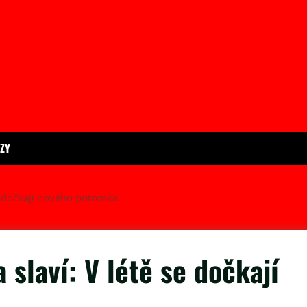
ÍZY
se dočkají nového potomka
 slaví: V létě se dočkají