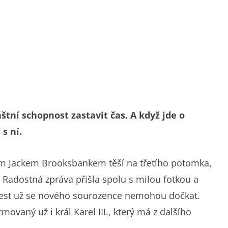
štní schopnost zastavit čas. A když jde o
 s ní.
em Jackem Brooksbankem těší na třetího potomka,
. Radostná zpráva přišla spolu s milou fotkou a
rnest už se nového sourozence nemohou dočkat.
movaný už i král Karel III., který má z dalšího