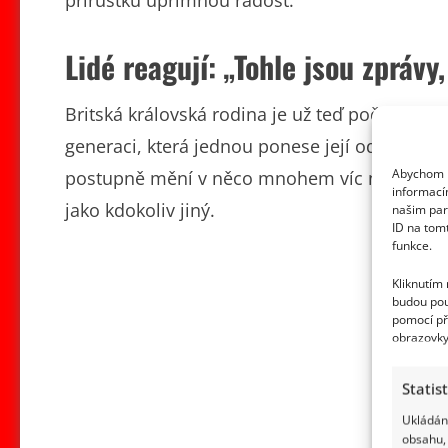
Lidé reagují: „Tohle jsou zprávy
Britská královská rodina je už teď početná a k
generaci, která jednou ponese její odkaz dál. J
Abychom p
postupně mění v něco mnohem víc normálního a
informací
jako kdokoliv jiný.
našim par
ID na tom
funkce.
Kliknutím
budou pou
pomocí př
obrazovky
Statis
Ukládání
obsahu, 