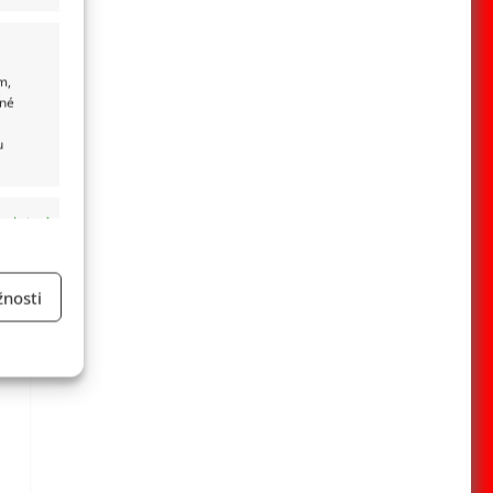
m,
ané
u
 aktivní
nosti
a
 aktivní