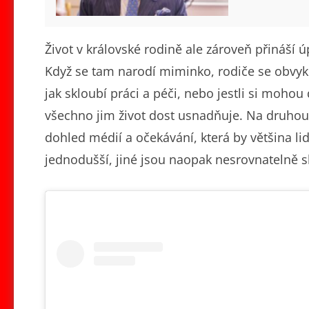
Život v královské rodině ale zároveň přináší úp
Když se tam narodí miminko, rodiče se obvykl
jak skloubí práci a péči, nebo jestli si moho
všechno jim život dost usnadňuje. Na druhou s
dohled médií a očekávání, která by většina lid
jednodušší, jiné jsou naopak nesrovnatelně sl