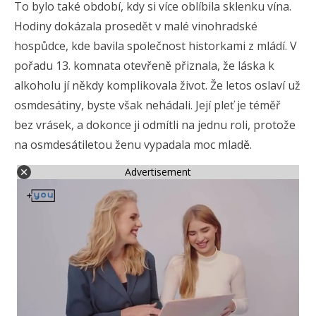
To bylo také období, kdy si více oblíbila sklenku vína.
Hodiny dokázala prosedět v malé vinohradské
hospůdce, kde bavila společnost historkami z mládí. V
pořadu 13. komnata otevřeně přiznala, že láska k
alkoholu jí někdy komplikovala život. Že letos oslaví už
osmdesátiny, byste však nehádali. Její pleť je téměř
bez vrásek, a dokonce ji odmítli na jednu roli, protože
na osmdesátiletou ženu vypadala moc mladě.
Advertisement