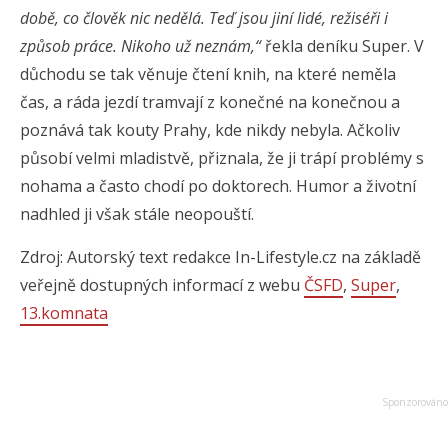
době, co člověk nic nedělá. Teď jsou jiní lidé, režiséři i
způsob práce. Nikoho už neznám,“
řekla deníku Super. V
důchodu se tak věnuje čtení knih, na které neměla
čas, a ráda jezdí tramvají z konečné na konečnou a
poznává tak kouty Prahy, kde nikdy nebyla. Ačkoliv
působí velmi mladistvě, přiznala, že ji trápí problémy s
nohama a často chodí po doktorech. Humor a životní
nadhled ji však stále neopouští.
Zdroj: Autorský text redakce In-Lifestyle.cz na základě
veřejně dostupných informací z webu
ČSFD
,
Super
,
13.komnata