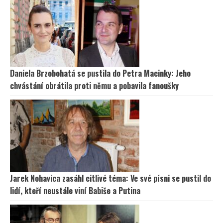
Daniela Brzobohatá se pustila do Petra Macinky: Jeho
chvástání obrátila proti němu a pobavila fanoušky
Jarek Nohavica zasáhl citlivé téma: Ve své písni se pustil do
lidí, kteří neustále viní Babiše a Putina