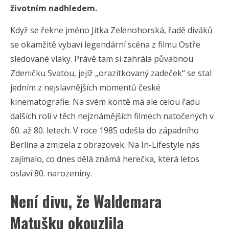
životním nadhledem.
Když se řekne jméno Jitka Zelenohorská, řadě diváků
se okamžitě vybaví legendární scéna z filmu Ostře
sledované vlaky. Právě tam si zahrála půvabnou
Zdeničku Svatou, jejíž „orazítkovaný zadeček“ se stal
jedním z nejslavnějších momentů české
kinematografie. Na svém kontě má ale celou řadu
dalších rolí v těch nejznámějších filmech natočených v
60. až 80. letech. V roce 1985 odešla do západního
Berlína a zmizela z obrazovek. Na In-Lifestyle nás
zajímalo, co dnes dělá známá herečka, která letos
oslaví 80. narozeniny.
Není divu, že Waldemara
Matušku okouzlila