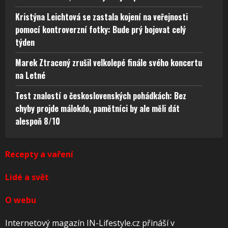
Kristýna Leichtová se zastala kojení na veřejnosti
pomocí kontroverzní fotky: Bude prý bojovat celý
týden
Marek Ztracený zrušil velkolepé finále svého koncertu
na Letné
Test znalostí o československých pohádkách: Bez
chyby projde málokdo, pamětníci by ale měli dát
alespoň 8/10
Recepty a vaření
Lidé a svět
O webu
Internetový magazín IN-Lifestyle.cz přináší v