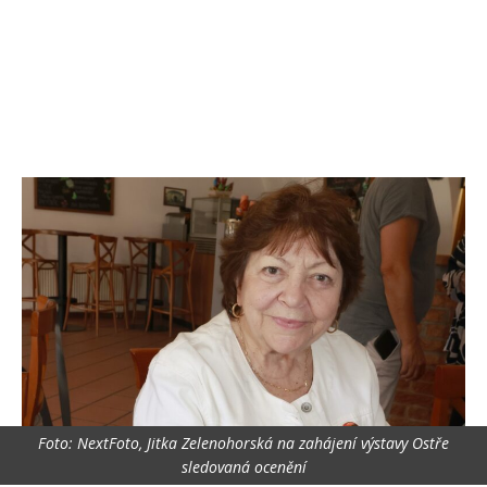
Foto: NextFoto, Jitka Zelenohorská na zahájení výstavy Ostře
sledovaná ocenění