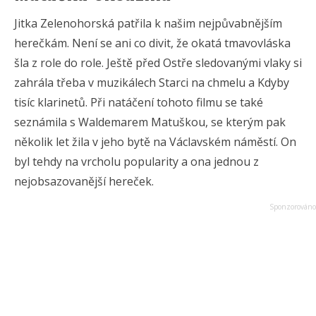
Jitka Zelenohorská patřila k našim nejpůvabnějším
herečkám. Není se ani co divit, že okatá tmavovláska
šla z role do role. Ještě před Ostře sledovanými vlaky si
zahrála třeba v muzikálech Starci na chmelu a Kdyby
tisíc klarinetů. Při natáčení tohoto filmu se také
seznámila s Waldemarem Matuškou, se kterým pak
několik let žila v jeho bytě na Václavském náměstí. On
byl tehdy na vrcholu popularity a ona jednou z
nejobsazovanější hereček.