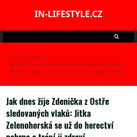
Skip
to
IN-LIFESTYLE.CZ
content
Domů
Celebrity
Jak dnes žije Zdenička z Ostře sledovaných vlaků: Jitka
Zelenohorská se už do herectví nehrne a trápí ji zdraví
Jak dnes žije Zdenička z Ostře
sledovaných vlaků: Jitka
Zelenohorská se už do herectví
nehrne a trápí ji zdraví