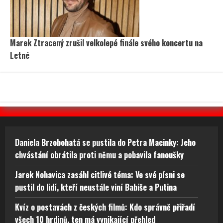
Marek Ztracený zrušil velkolepé finále svého koncertu na
Letné
Daniela Brzobohatá se pustila do Petra Macinky: Jeho
chvástání obrátila proti němu a pobavila fanoušky
Jarek Nohavica zasáhl citlivé téma: Ve své písni se
pustil do lidí, kteří neustále viní Babiše a Putina
Kvíz o postavách z českých filmů: Kdo správně přiřadí
všech 10 hrdinů, ten má vynikající přehled