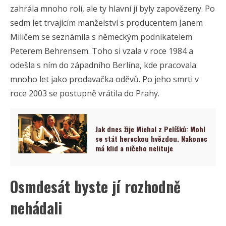
zahrála mnoho rolí, ale ty hlavní jí byly zapovězeny. Po
sedm let trvajícím manželství s producentem Janem
Miličem se seznámila s německým podnikatelem
Peterem Behrensem. Toho si vzala v roce 1984 a
odešla s ním do západního Berlína, kde pracovala
mnoho let jako prodavačka oděvů. Po jeho smrti v
roce 2003 se postupně vrátila do Prahy.
Jak dnes žije Michal z Pelíšků: Mohl
se stát hereckou hvězdou. Nakonec
má klid a ničeho nelituje
Osmdesát byste jí rozhodně
nehádali