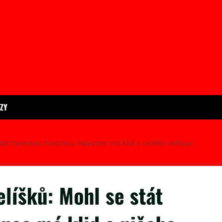
ÍZY
 stát hereckou hvězdou. Nakonec má klid a ničeho nelituje
elíšků: Mohl se stát