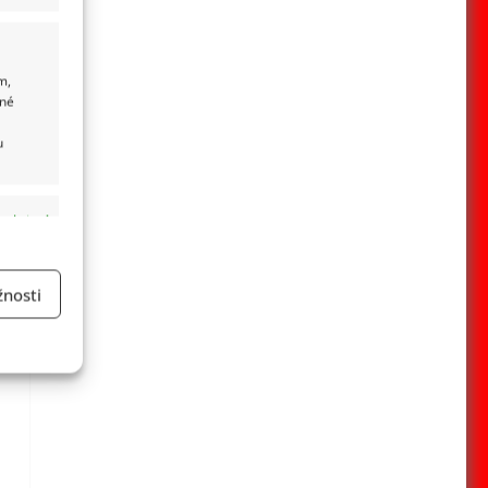
m,
ané
u
 aktivní
nosti
a
 aktivní