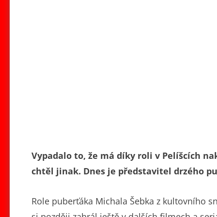
Vypadalo to, že má díky roli v Pelíšcích n
chtěl jinak. Dnes je představitel drzého p
Role puberťáka Michala Šebka z kultovního sn
si později zahrál ještě v dalších filmech a se