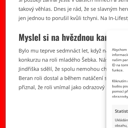
takový věhlas. Dnes je rád, že se slavným her
jen jednou to porušil kvůli tchyni. Na In-Life
Myslel si na hvězdnou kariéru
Abychom p
Bylo mu teprve sedmnáct let, když na brněnsk
informací
konkurzu na roli mladého Šebka. Následoval 
našim par
ID na tom
Jindřiška sdělí, že spolu nemohou chodit, prot
funkce.
Beran roli dostal a během natáčení se pak oci
Kliknutím
budou pou
přiznal, že roli vnímal jako odrazový můstek k 
pomocí př
obrazovky
Statis
Ukládání
obsahu, 