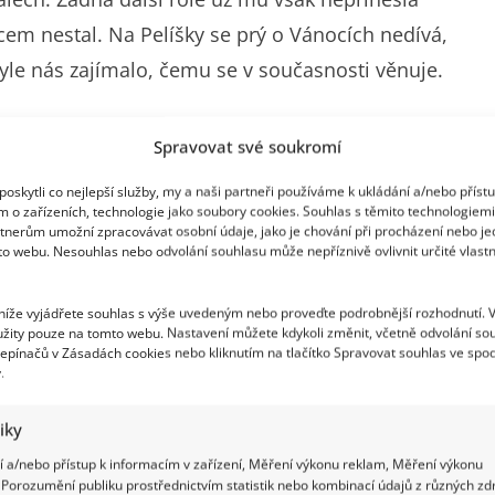
cem nestal. Na Pelíšky se prý o Vánocích nedívá,
style nás zajímalo, čemu se v současnosti věnuje.
Spravovat své soukromí
oskytli co nejlepší služby, my a naši partneři používáme k ukládání a/nebo příst
é konzervatoři dostal nabídku, aby se zúčastnil
m o zařízeních, technologie jako soubory cookies. Souhlas s těmito technologiem
casting v Praze, kde měl zahrát scénku, kdy mu
tnerům umožní zpracovávat osobní údaje, jako je chování při procházení nebo j
to webu. Nesouhlas nebo odvolání souhlasu může nepříznivě ovlivnit určité vlastn
ože jsou teď něco jako bratr a sestra. A klaplo to.
tl mezi absolutní českou hereckou elitou. Později
 níže vyjádřete souhlas s výše uvedeným nebo proveďte podrobnější rozhodnutí. 
žity pouze na tomto webu. Nastavení můžete kdykoli změnit, včetně odvolání so
další kariéře.
epínačů v Zásadách cookies nebo kliknutím na tlačítko Spravovat souhlas ve spod
.
tiky
 a/nebo přístup k informacím v zařízení, Měření výkonu reklam, Měření výkonu
Porozumění publiku prostřednictvím statistik nebo kombinací údajů z různých zdr