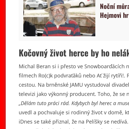
Noční můra
Hejmovi hr
Kočovný život herce by ho nelá
Michal Beran si i přesto ve Snowboarďácích 
filmech Ro(c)k podvraťáků nebo Ať žijí rytíři!
cestou. Na brněnské JAMU vystudoval divadel
televizi jako výkonný producent. Toho, že se
„Dělám tuto práci rád. Kdybych byl herec a musel
uvedl a pochvaluje si rodinný život v domě, k
iDnes se také přiznal, že na Pelíšky se nedív