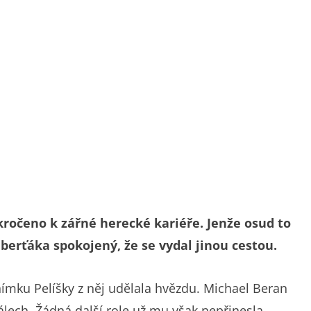
akročeno k zářné herecké kariéře. Jenže osud to
uberťáka spokojený, že se vydal jinou cestou.
ímku Pelíšky z něj udělala hvězdu. Michael Beran
riálech. Žádná další role už mu však nepřinesla