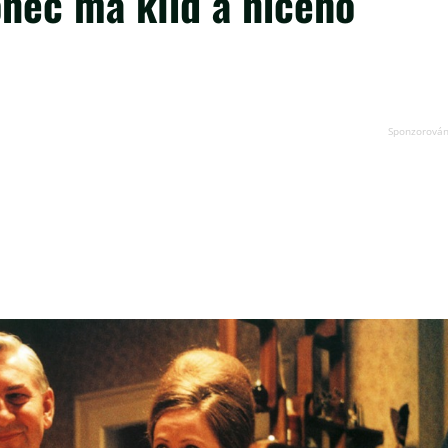
nec má klid a ničeho