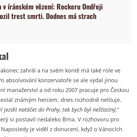
 v íránském vězení: Rockeru Ondřeji
ozil trest smrti. Dodnes má strach
kal
nakonec zahrál a na svém kontě má také role ve
. Po absolvování konzervatoře se ale vydal jinou
ní manažerství a od roku 2007 pracuje pro Českou
 nestal známým hercem, dnes rozhodně nelituje.
 jezdit natáčet do Prahy, tak bych byl nešťastný,“
terý si postavil nedaleko Brna. V rozhovoru pro
á. Naposledy je viděl z donucení, když o Vánocích