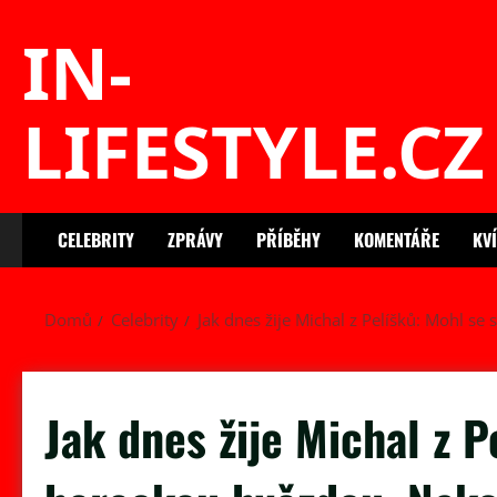
Skip
IN-
to
content
LIFESTYLE.CZ
CELEBRITY
ZPRÁVY
PŘÍBĚHY
KOMENTÁŘE
KV
Domů
Celebrity
Jak dnes žije Michal z Pelíšků: Mohl se
Jak dnes žije Michal z P