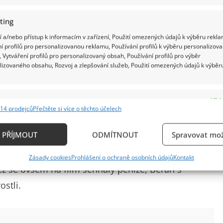
ting
 a/nebo přístup k informacím v zařízení, Použití omezených údajů k výběru rekla
í profilů pro personalizovanou reklamu, Používání profilů k výběru personalizov
 Vytváření profilů pro personalizovaný obsah, Používání profilů pro výběr
lizovaného obsahu, Rozvoj a zlepšování služeb, Použití omezených údajů k výběr
e
Vždy
14 prodejců
Přečtěte si více o těchto účelech
ání a kombinování údajů z jiných zdrojů údajů, Propojení různých zařízení,
lo mi to do hlavy. Kvůli tomu jsem se v divadle choval
kace zařízení na základě automaticky přenášených informací.
PŘÍJMOUT
ODMÍTNOUT
Spravovat mož
 jindy neprošly, jako sarkastické poznámky,“
ání přesných údajů o zeměpisné poloze, Identifikace zařízení n
u. Jeho další velkou rolí mohla být postava ze
Zásady cookies
Prohlášení o ochraně osobních údajů
Kontakt
ě aktivně vyžádaných informací.
ež se ovšem na film sehnaly peníze, Beran s
stli.
ění bezpečnosti, předcházení a zjišťování podvodů a
ňování chyb, Poskytování a zobrazování reklamy a
Vždy
, Ukládání a sdělování voleb ochrany osobních údajů.