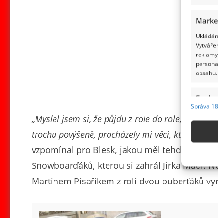
Marke
Ukládání
Vytvářen
reklamy,
persona
obsahu.
Funkc
Správa 18
Přiřazov
„Myslel jsem si, že půjdu z role do role, a stoup
Identifi
trochu povýšeně, procházely mi věci, které by mi
Použív
vzpomínal pro Blesk, jakou měl tehdy představ
základ
Snowboarďáků, kterou si zahrál Jirka Mádl. N
Martinem Písaříkem z rolí dvou puberťáků vyro
Zajišt
odstra
obsahu