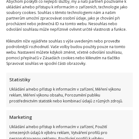
Abychom poskytli co nejlepší služby, my a naši partneři používáme k
ukládání a/nebo přístupu k informacím o zařízeních, technologie jako
soubory cookies. Souhlas s těmito technologiemi nám a našim
partnerům umožní zpracovávat osobní údaje, jako je chování při
procházení nebo jedinečná ID na tomto webu. Nesouhlas nebo
odvolání souhlasu může nepříznivě ovlivnit určité vlastnosti a funkce.
Kliknutím níže vyjádřete souhlas s výše uvedeným nebo proveďte
podrobnější rozhodnutí. Vaše volby budou použity pouze na tomto
Celebrity
webu. Nastavení můžete kdykoli změnit, včetně odvolání souhlasu,
pomocí přepínačů v Zásadách cookies nebo kliknutím na tlačítko
Suchánek si rýpl do Macinky a jeho vyjádření o
Spravovat souhlas ve spodní části obrazovky.
klimatické krizi: Svým videem rozdělil společnost
Statistiky
8. 8. 2026
Ukládání a/nebo přístup k informacím v zařízení, Měření výkonu
reklam, Měření výkonu obsahu, Porozumění publiku
prostřednictvím statistik nebo kombinací údajů z různých zdrojů.
Marketing
Ukládání a/nebo přístup k informacím v zařízení, Použití
omezených údajů k výběru reklam, Vytváření profilů pro
personalizovanou reklamu, Používání profilů k výběru