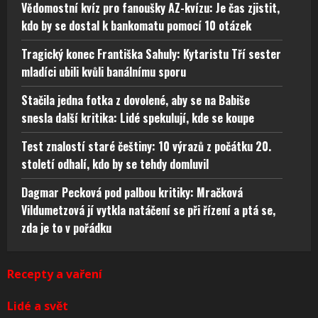
Vědomostní kvíz pro fanoušky AZ-kvízu: Je čas zjistit,
kdo by se dostal k bankomatu pomocí 10 otázek
Tragický konec Františka Sahuly: Kytaristu Tří sester
mladíci ubili kvůli banálnímu sporu
Stačila jedna fotka z dovolené, aby se na Babiše
snesla další kritika: Lidé spekulují, kde se koupe
Test znalostí staré češtiny: 10 výrazů z počátku 20.
století odhalí, kdo by se tehdy domluvil
Dagmar Pecková pod palbou kritiky: Mračková
Vildumetzová jí vytkla natáčení se při řízení a ptá se,
zda je to v pořádku
Recepty a vaření
Lidé a svět