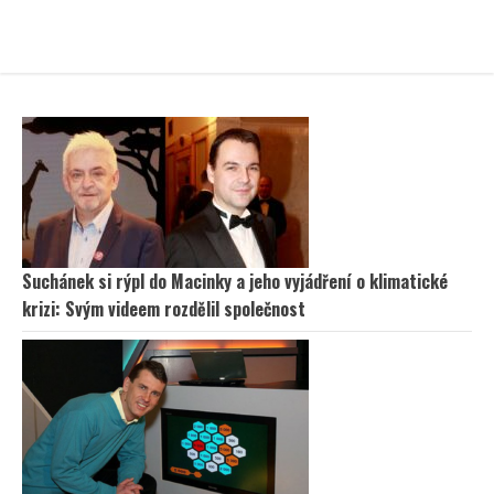
Suchánek si rýpl do Macinky a jeho vyjádření o klimatické
krizi: Svým videem rozdělil společnost