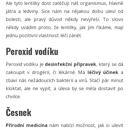
Ale tyto lentilky dost zatěžují náš organismus, hlavně
játra a ledviny. Sice nám na nějakou dobu uleví od
bolesti, ale pravý důvod někdy nevyřeší. To slovo
někdy uvádím proto, že lentilky, jak jim říkáme, mají
jednu pozitivní vlastnost: léčí zánět.
Peroxid vodíku
Peroxid vodíku je
desinfekční přípravek
, který se dá
zakoupit v drogérií, či lékárně. Má
léčivý účinek
a
zbaví nás nežádoucích baktérií a virů. Stačí pár minut
kloktat, ale ne vypít, a úleva by se měla dostavit po
chvilce.
Česnek
Přírodní medicína
nám nabízí možnost, jak si ulevit