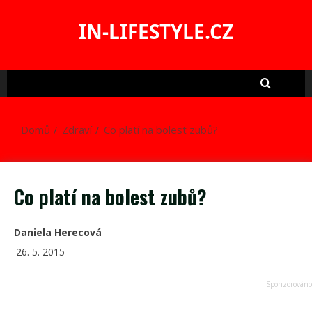
Skip
to
IN-LIFESTYLE.CZ
content
Domů
Zdraví
Co platí na bolest zubů?
Co platí na bolest zubů?
Daniela Herecová
26. 5. 2015