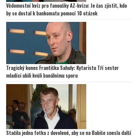
Vědomostní kvíz pro fanoušky AZ-kvízu: Je čas zjistit, kdo
by se dostal k bankomatu pomocí 10 otázek
Tragický konec Františka Sahuly: Kytaristu Tří sester
mladíci ubili kvůli banálnímu sporu
Stačila jedna fotka z dovolené, aby se na Babiše snesla další