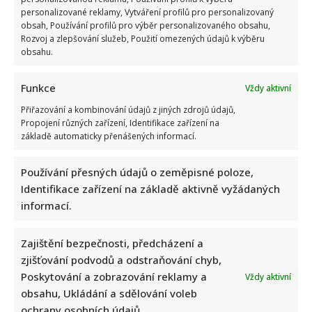
personalizované reklamy, Vytváření profilů pro personalizovaný
obsah, Používání profilů pro výběr personalizovaného obsahu,
Celebrity
Rozvoj a zlepšování služeb, Použití omezených údajů k výběru
obsahu.
Tragický konec Františka Sahuly: Kytaristu Tří sester
mladíci ubili kvůli banálnímu sporu
Funkce
Vždy aktivní
7. 8. 2026
Přiřazování a kombinování údajů z jiných zdrojů údajů,
Propojení různých zařízení, Identifikace zařízení na
základě automaticky přenášených informací.
Používání přesných údajů o zeměpisné poloze,
Identifikace zařízení na základě aktivně vyžádaných
informací.
Zajištění bezpečnosti, předcházení a
zjišťování podvodů a odstraňování chyb,
Celebrity
Poskytování a zobrazování reklamy a
Vždy aktivní
obsahu, Ukládání a sdělování voleb
Stačila jedna fotka z dovolené, aby se na Babiše
ochrany osobních údajů.