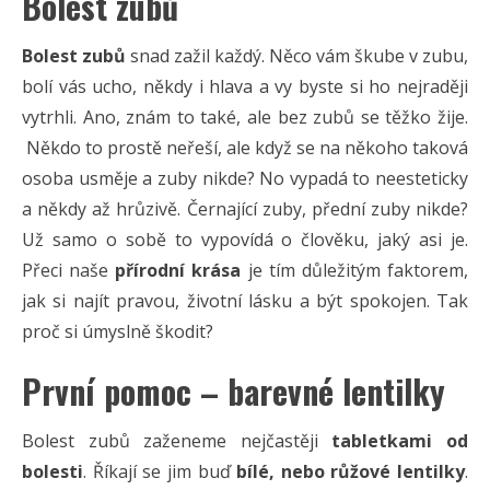
Bolest zubů
Bolest zubů
snad zažil každý. Něco vám škube v zubu,
bolí vás ucho, někdy i hlava a vy byste si ho nejraději
vytrhli. Ano, znám to také, ale bez zubů se těžko žije.
Někdo to prostě neřeší, ale když se na někoho taková
osoba usměje a zuby nikde? No vypadá to neesteticky
a někdy až hrůzivě. Černající zuby, přední zuby nikde?
Už samo o sobě to vypovídá o člověku, jaký asi je.
Přeci naše
přírodní krása
je tím důležitým faktorem,
jak si najít pravou, životní lásku a být spokojen. Tak
proč si úmyslně škodit?
První pomoc – barevné lentilky
Bolest zubů zaženeme nejčastěji
tabletkami od
bolesti
. Říkají se jim buď
bílé, nebo růžové lentilky
.