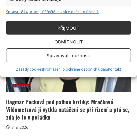
snesla další kritika: Lidé spekulují, kde se koupe
Správa 1814 prodejců
Přečtěte si více o těchto účelech
7. 8. 2026
PŘÍJMOUT
ODMÍTNOUT
Spravovat možnosti
Zásady cookies
Prohlášení o ochraně osobních údajů
Kontakt
Celebrity
Dagmar Pecková pod palbou kritiky: Mračková
Vildumetzová jí vytkla natáčení se při řízení a ptá se,
zda je to v pořádku
7. 8. 2026