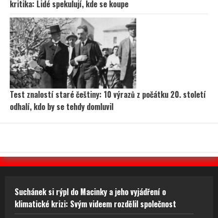
kritika: Lidé spekulují, kde se koupe
Test znalostí staré češtiny: 10 výrazů z počátku 20. století
odhalí, kdo by se tehdy domluvil
Suchánek si rýpl do Macinky a jeho vyjádření o
klimatické krizi: Svým videem rozdělil společnost