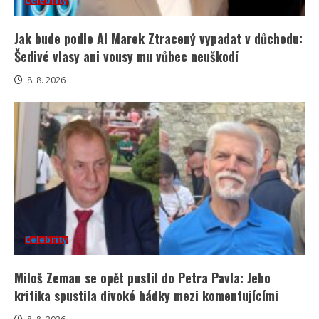
Celebrity
Jak bude podle AI Marek Ztracený vypadat v důchodu:
Šedivé vlasy ani vousy mu vůbec neuškodí
8. 8. 2026
Celebrity
Miloš Zeman se opět pustil do Petra Pavla: Jeho
kritika spustila divoké hádky mezi komentujícími