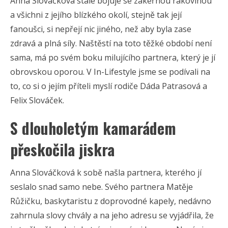
Anna Slováčková stále bojuje se zákeřnou rakovinou
a všichni z jejího blízkého okolí, stejně tak její
fanoušci, si nepřejí nic jiného, než aby byla zase
zdravá a plná síly. Naštěstí na toto těžké období není
sama, má po svém boku milujícího partnera, který je jí
obrovskou oporou. V In-Lifestyle jsme se podívali na
to, co si o jejím příteli myslí rodiče Dáda Patrasová a
Felix Slováček.
S dlouholetým kamarádem
přeskočila jiskra
Anna Slováčková k sobě našla partnera, kterého jí
seslalo snad samo nebe. Svého partnera Matěje
Růžičku, baskytaristu z doprovodné kapely, nedávno
zahrnula slovy chvály a na jeho adresu se vyjádřila, že