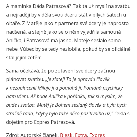
A maminka Dáda Patrasová? Tak ta už myslí na svatbu
a nejraději by viděla svou dceru stát v bílých šatech u
oltáře. Z Matěje jako z partnera své dcery je naprosto
nadšená, a stejně jako se o něm vyjádřila samotná
Anička, i Patrasová má jasno, Matěje seslalo samo
nebe. Vůbec by se tedy nezlobila, pokud by se oficiálně
stal jejím zetěm.
Sama očekává, že po zotavení své dcery začnou
plánovat svatbu.
„Je zlatej! To je opravdu člověk
k nezaplacení! Miluje ji a pomáhá jí. Pomáhá psychicky
nám všem. Až bude Anička v pořádku, tak si myslím, že
bude i svatba. Matěj je Bohem seslaný člověk a byla bych
strašně ráda, kdyby bylo také něco pozitivního už,“
řekla s
dojetím pro Expres Patrasová.
Zdroj: Autorský článek,
Blesk
,
Extra
,
Expres