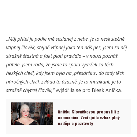
„Můj přítel je podle mě seslanej z nebe, je to neskutečně
vtipnej člověk, stejně vtipnej jako ten náš pes, jsem za něj
strašně šťastná a fakt platí pravidlo – v nouzi poznáš
přítele. Jsem ráda, že jsme to spolu vydrželi za těch
hezkých chvil, kdy jsem byla na ‚přesdržku‘, do tady těch
náročných chvil, zvládá to úžasně. Je to muzikant, je to
strašně chytrej člověk,“
vyjádřila se pro Blesk Anička.
Aničku Slováčkovou propustili z
nemocnice. Zveřejnila vzkaz plný
naděje a pozitivity