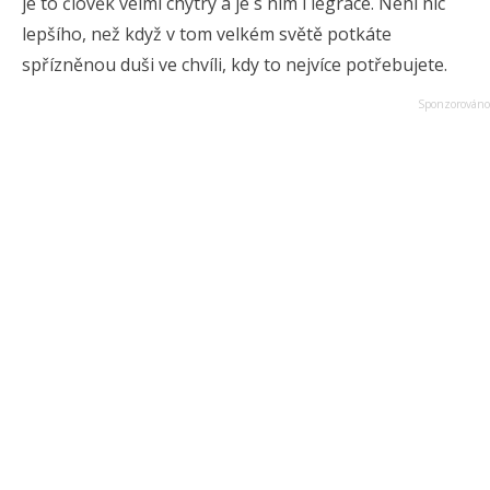
je to člověk velmi chytrý a je s ním i legrace. Není nic
lepšího, než když v tom velkém světě potkáte
spřízněnou duši ve chvíli, kdy to nejvíce potřebujete.