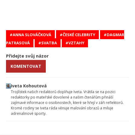
ANNA SLOVÁČKOVÁ
ČESKÉ CELEBRITY
DAGMAR
PATRASOVÁ
SVATBA
VZTAHY
Přidejte svůj názor
KOMENTOVAT
Iveta Kohoutová
Trojlístek našich redaktorů doplňuje Iveta. Vrátila se na pozici
redaktorky po mateřské dovolené a našim čtenářům přináší
zajímavé informace o osobnostech, které se hřejí v záři reflektorů.
Kromě rodiny se Iveta ráda věnuje malování obrazů a miluje
adrenalinové sporty.