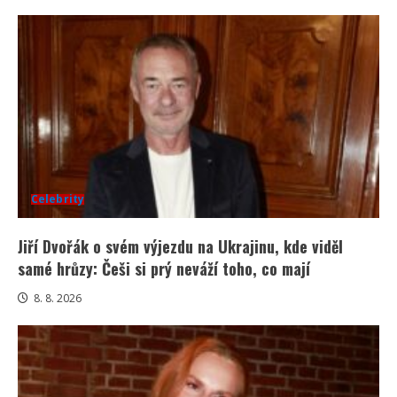
Celebrity
Jiří Dvořák o svém výjezdu na Ukrajinu, kde viděl
samé hrůzy: Češi si prý neváží toho, co mají
8. 8. 2026