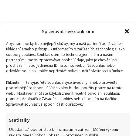
Spravovat své soukromí
Abychom poskytli co nejlepší služby, my a naši partneři používáme k
ukládání a/nebo přístupu k informacím o zařízeních, technologie jako
soubory cookies. Souhlas s těmito technologiemi nám a našim
partnerům umožní zpracovávat osobní údaje, jako je chování při
procházení nebo jedinečná ID na tomto webu. Nesouhlas nebo
odvolání souhlasu může nepříznivě ovlivnit určité vlastnosti a funkce.
Kliknutím níže vyjádřete souhlas s výše uvedeným nebo proveďte
podrobnější rozhodnutí. Vaše volby budou použity pouze na tomto
webu. Nastavení můžete kdykoli změnit, včetně odvolání souhlasu,
pomocí přepínačů v Zásadách cookies nebo kliknutím na tlačítko
Spravovat souhlas ve spodní části obrazovky.
Statistiky
Ukládání a/nebo přístup k informacím v zařízení, Měření výkonu
reklam, Měření výkonu obsahu, Porozumění publiku