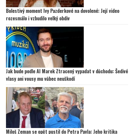
Bolestivý moment Ivy Pazderkové na dovolené: Její video
rozesmálo i vzbudilo velký obdiv
Jak bude podle AI Marek Ztracený vypadat v důchodu: Šedivé
vlasy ani vousy mu vůbec neuškodí
Miloš Zeman se opět pustil do Petra Pavla: Jeho kritika