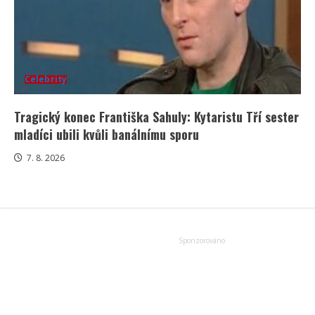
Celebrity
Tragický konec Františka Sahuly: Kytaristu Tří sester
mladíci ubili kvůli banálnímu sporu
7. 8. 2026