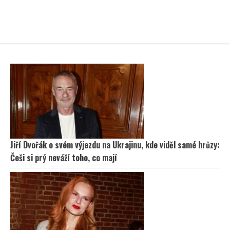
Jiří Dvořák o svém výjezdu na Ukrajinu, kde viděl samé hrůzy:
Češi si prý neváží toho, co mají