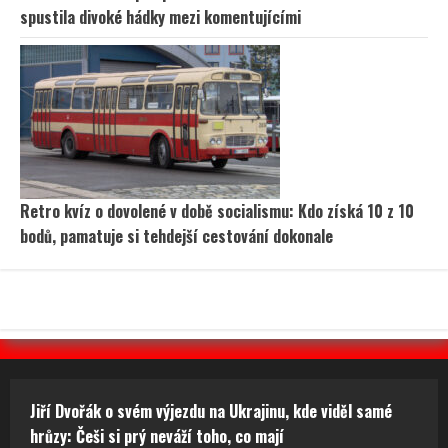
spustila divoké hádky mezi komentujícími
Retro kvíz o dovolené v době socialismu: Kdo získá 10 z 10
bodů, pamatuje si tehdejší cestování dokonale
Jiří Dvořák o svém výjezdu na Ukrajinu, kde viděl samé
hrůzy: Češi si prý neváží toho, co mají