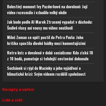
Bolestivý moment Ivy Pazderkové na dovolené: Její
video rozesmálo i vzbudilo velký obdiv
Jak bude podle AI Marek Ztracený vypadat v důchodu:
Šedivé vlasy ani vousy mu vůbec neuškodí
Miloš Zeman se opět pustil do Petra Pavla: Jeho
kritika spustila divoké hádky mezi komentujícími
Retro kvíz o dovolené v době socialismu: Kdo získá 10
z 10 bodů, pamatuje si tehdejší cestování dokonale
Suchánek si rýpl do Macinky a jeho vyjádření o
klimatické krizi: Svým videem rozdělil společnost
Recepty a vaření
Lidé a svět