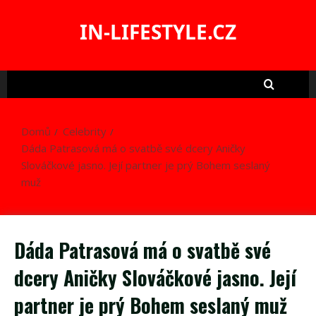
Skip
to
IN-LIFESTYLE.CZ
content
Domů
Celebrity
Dáda Patrasová má o svatbě své dcery Aničky
Slováčkové jasno. Její partner je prý Bohem seslaný
muž
Dáda Patrasová má o svatbě své
dcery Aničky Slováčkové jasno. Její
partner je prý Bohem seslaný muž