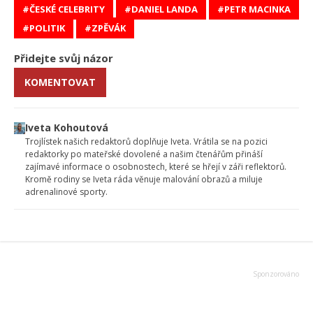
ČESKÉ CELEBRITY
DANIEL LANDA
PETR MACINKA
POLITIK
ZPĚVÁK
Přidejte svůj názor
KOMENTOVAT
Iveta Kohoutová
Trojlístek našich redaktorů doplňuje Iveta. Vrátila se na pozici
redaktorky po mateřské dovolené a našim čtenářům přináší
zajímavé informace o osobnostech, které se hřejí v záři reflektorů.
Kromě rodiny se Iveta ráda věnuje malování obrazů a miluje
adrenalinové sporty.