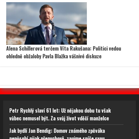
Alena Schillerová terčem Víta Rakušana: Politici vedou
ohledně obžaloby Pavla Blažka vášnivé diskuze
Petr Rychlý slaví 61 let: Už nějakou dobu tu však
vůbec nemusel být. Za svůj život vděčí manželce
Jak bydlí Jan Bendig: Domov známého zpěváka
nepůsobí nijak přepychově, zaujme spíše svou