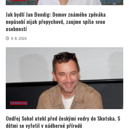
Jak bydlí Jan Bendig: Domov známého zpěváka
nepůsobí nijak přepychově, zaujme spíše svou
osobností
9. 8. 2026
Celebrity
Ondřej Sokol utekl před českými vedry do Skotska. S
dětmi se vyfotil v nádherné přírodě