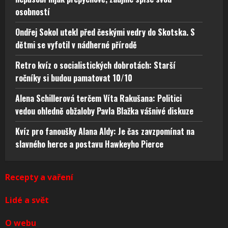
osobností
Ondřej Sokol utekl před českými vedry do Skotska. S
dětmi se vyfotil v nádherné přírodě
Retro kvíz o socialistických dobrotách: Starší
ročníky si budou pamatovat 10/10
Alena Schillerová terčem Víta Rakušana: Politici
vedou ohledně obžaloby Pavla Blažka vášnivé diskuze
Kvíz pro fanoušky Alana Aldy: Je čas zavzpomínat na
slavného herce a postavu Hawkeyho Pierce
Recepty a vaření
Lidé a svět
O webu