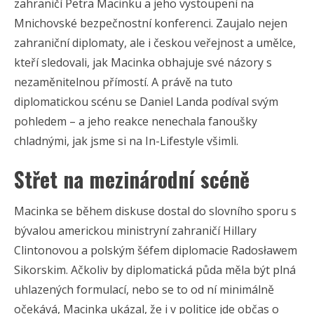
zahraničí Petra Macinku a jeho vystoupení na
Mnichovské bezpečnostní konferenci. Zaujalo nejen
zahraniční diplomaty, ale i českou veřejnost a umělce,
kteří sledovali, jak Macinka obhajuje své názory s
nezaměnitelnou přímostí. A právě na tuto
diplomatickou scénu se Daniel Landa podíval svým
pohledem – a jeho reakce nenechala fanoušky
chladnými, jak jsme si na In-Lifestyle všimli.
Střet na mezinárodní scéně
Macinka se během diskuse dostal do slovního sporu s
bývalou americkou ministryní zahraničí Hillary
Clintonovou a polským šéfem diplomacie Radosławem
Sikorskim. Ačkoliv by diplomatická půda měla být plná
uhlazených formulací, nebo se to od ní minimálně
očekává, Macinka ukázal, že i v politice jde občas o