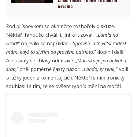
Chlad tleská, Tunovi se udělalo
nevolno
Pod příspěvkem se okamžitě rozhořely diskuze.
Někteří fanoušci chválili, jiní kritizovali. „
Landa na
Hrad!
“ objevilo se například. „
Správně, o to větší radost
mám, když to slyším od pravého patriota,
“ doplnil další.
Ale ozvaly se i hlasy odmítavé: „
Macinka je jen hulvát a
srab,
“ zněl poměrně častý názor. „
Lando, ty seno,
“ volil
urážky jeden z komentujících. Někteří s ním ironicky
souhlasili s tím, že se ovšem rybník mění na močál.