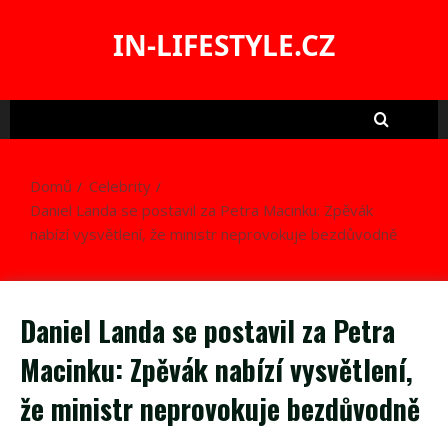
Skip
to
IN-LIFESTYLE.CZ
content
Domů
Celebrity
Daniel Landa se postavil za Petra Macinku: Zpěvák
nabízí vysvětlení, že ministr neprovokuje bezdůvodně
Daniel Landa se postavil za Petra
Macinku: Zpěvák nabízí vysvětlení,
že ministr neprovokuje bezdůvodně