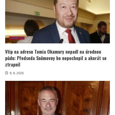
Celebrity
Vtip na adresu Tomia Okamury nepadl na úrodnou
půdu: Předseda Sněmovny ho nepochopil a akorát se
ztrapnil
8. 8. 2026