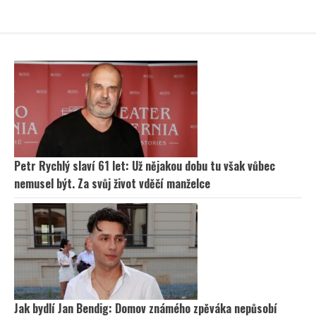
Petr Rychlý slaví 61 let: Už nějakou dobu tu však vůbec
nemusel být. Za svůj život vděčí manželce
Jak bydlí Jan Bendig: Domov známého zpěváka nepůsobí