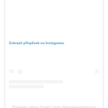
Zobrazit příspěvek na Instagramu
Příspěvek sdílený Daniel Landa (@daniellandaoficialni)