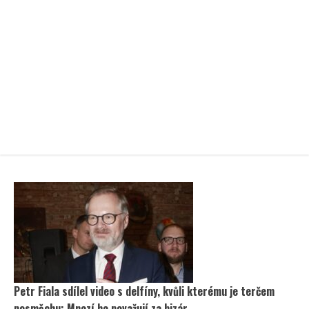
Petr Fiala sdílel video s delfíny, kvůli kterému je terčem
posměchu: Mnozí ho považují za bizár