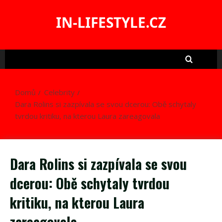
Skip
to
IN-LIFESTYLE.CZ
content
Domů
Celebrity
Dara Rolins si zazpívala se svou dcerou: Obě schytaly
tvrdou kritiku, na kterou Laura zareagovala
Dara Rolins si zazpívala se svou
dcerou: Obě schytaly tvrdou
kritiku, na kterou Laura
zareagovala