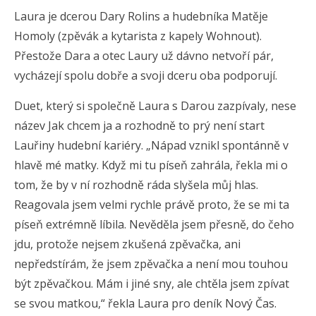
Laura je dcerou Dary Rolins a hudebníka Matěje
Homoly (zpěvák a kytarista z kapely Wohnout).
Přestože Dara a otec Laury už dávno netvoří pár,
vycházejí spolu dobře a svoji dceru oba podporují.
Duet, který si společně Laura s Darou zazpívaly, nese
název Jak chcem ja a rozhodně to prý není start
Lauřiny hudební kariéry. „Nápad vznikl spontánně v
hlavě mé matky. Když mi tu píseň zahrála, řekla mi o
tom, že by v ní rozhodně ráda slyšela můj hlas.
Reagovala jsem velmi rychle právě proto, že se mi ta
píseň extrémně líbila. Nevěděla jsem přesně, do čeho
jdu, protože nejsem zkušená zpěvačka, ani
nepředstírám, že jsem zpěvačka a není mou touhou
být zpěvačkou. Mám i jiné sny, ale chtěla jsem zpívat
se svou matkou,“ řekla Laura pro deník Nový Čas.