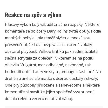
Reakce na zpěv a výkon
Hlasový výkon Loly vzbudil značné rozpaky. Některé
komentáře se do dcery Dary Rolins tvrdě obuly. Podle
mnohých nebyla Lola téměř slyšet a mnozí jsou
přesvědčení, že Lola nezpívala a zastřené vokály
obstaral playback. Velkou kritiku pak sedmnáctiletá
slečna schytala za oblečení, v kterém se na pódiu
objevila. Vulgární, moc odhalené, nevhodné, tak
hodnotili outfit Laury ve stylu „teenager-fashion.“ Na
druhé straně se ale matka s dcerou dočkaly i chvály.
Obě prý působily přirozeně a sebevědomě a některé
komentáře si myslí, že jejich společné vystoupení
dodalo celému večeru emotivní náboj.