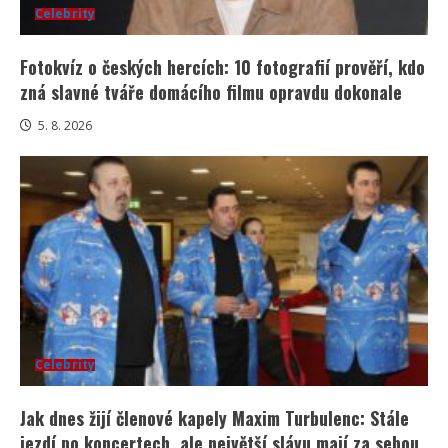
Celebrity
Fotokvíz o českých hercích: 10 fotografií prověří, kdo
zná slavné tváře domácího filmu opravdu dokonale
5. 8. 2026
Celebrity
Jak dnes žijí členové kapely Maxim Turbulenc: Stále
jezdí po koncertech, ale největší slávu mají za sebou