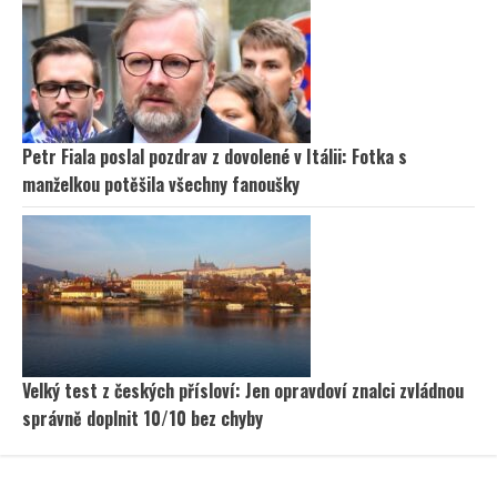
Petr Fiala poslal pozdrav z dovolené v Itálii: Fotka s
manželkou potěšila všechny fanoušky
Velký test z českých přísloví: Jen opravdoví znalci zvládnou
správně doplnit 10/10 bez chyby