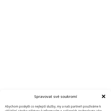
Spravovat své soukromí
Abychom poskytli co nejlepší služby, my a naši partneři používáme k
ukládání a/nebo přístupu k informacím o zařízeních, technologie jako