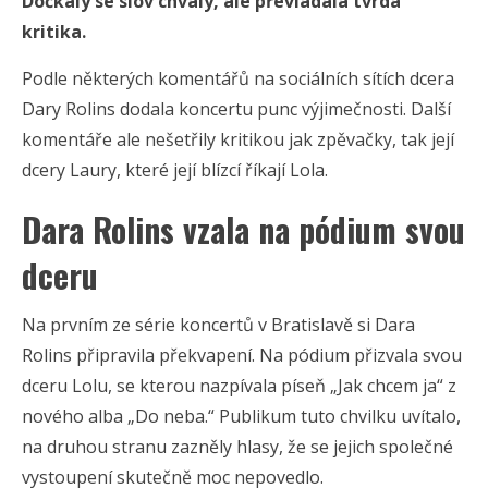
Dočkaly se slov chvály, ale převládala tvrdá
kritika.
Podle některých komentářů na sociálních sítích dcera
Dary Rolins dodala koncertu punc výjimečnosti. Další
komentáře ale nešetřily kritikou jak zpěvačky, tak její
dcery Laury, které její blízcí říkají Lola.
Dara Rolins vzala na pódium svou
dceru
Na prvním ze série koncertů v Bratislavě si Dara
Rolins připravila překvapení. Na pódium přizvala svou
dceru Lolu, se kterou nazpívala píseň „Jak chcem ja“ z
nového alba „Do neba.“ Publikum tuto chvilku uvítalo,
na druhou stranu zazněly hlasy, že se jejich společné
vystoupení skutečně moc nepovedlo.