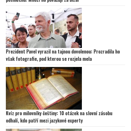
Prezident Pavel vyrazil na tajnou dovolenou: Prozradila ho
však fotografie, pod kterou se rozjela mela
Kvíz pro milovníky češtiny: 10 otázek na slovní zásobu
odhalí, kdo patří mezi jazykové experty